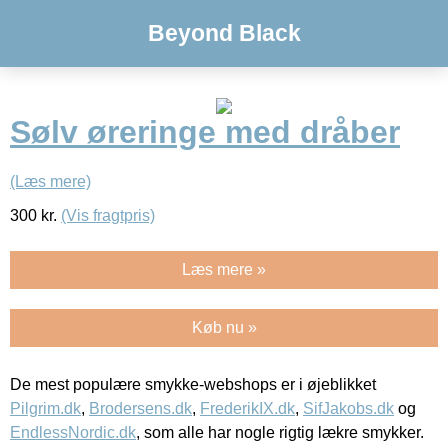
Beyond Black
Sølv øreringe med dråber
(Læs mere)
300
kr.
(Vis fragtpris)
Læs mere »
Køb nu »
De mest populære smykke-webshops er i øjeblikket
Pilgrim.dk
,
Brodersens.dk
,
FrederikIX.dk
,
SifJakobs.dk
og
EndlessNordic.dk
, som alle har nogle rigtig lækre smykker.