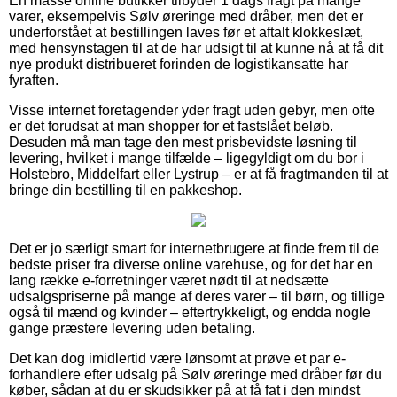
En masse online butikker tilbyder 1 dags fragt på mange
varer, eksempelvis Sølv øreringe med dråber, men det er
underforstået at bestillingen laves før et aftalt klokkeslæt,
med hensynstagen til at de har udsigt til at kunne nå at få dit
nye produkt distribueret forinden de logistikansatte har
fyraften.
Visse internet foretagender yder fragt uden gebyr, men ofte
er det forudsat at man shopper for et fastslået beløb.
Desuden må man tage den mest prisbevidste løsning til
levering, hvilket i mange tilfælde – ligegyldigt om du bor i
Holstebro, Middelfart eller Lystrup – er at få fragtmanden til at
bringe din bestilling til en pakkeshop.
Det er jo særligt smart for internetbrugere at finde frem til de
bedste priser fra diverse online varehuse, og for det har en
lang række e-forretninger været nødt til at nedsætte
udsalgspriserne på mange af deres varer – til børn, og tillige
også til mænd og kvinder – eftertrykkeligt, og endda nogle
gange præstere levering uden betaling.
Det kan dog imidlertid være lønsomt at prøve et par e-
forhandlere efter udsalg på Sølv øreringe med dråber før du
køber, sådan at du er skudsikker på at få fat i den mindst