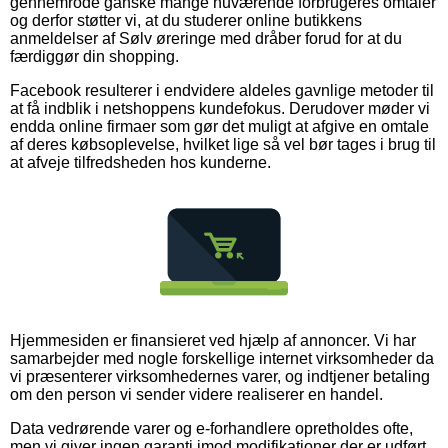
gennemrode ganske mange nuværende forbrugeres omtaler
og derfor støtter vi, at du studerer online butikkens
anmeldelser af Sølv øreringe med dråber forud for at du
færdiggør din shopping.
Facebook resulterer i endvidere aldeles gavnlige metoder til
at få indblik i netshoppens kundefokus. Derudover møder vi
endda online firmaer som gør det muligt at afgive en omtale
af deres købsoplevelse, hvilket lige så vel bør tages i brug til
at afveje tilfredsheden hos kunderne.
Hjemmesiden er finansieret ved hjælp af annoncer. Vi har
samarbejder med nogle forskellige internet virksomheder da
vi præsenterer virksomhedernes varer, og indtjener betaling
om den person vi sender videre realiserer en handel.
Data vedrørende varer og e-forhandlere opretholdes ofte,
men vi giver ingen garanti imod modifikationer der er udført