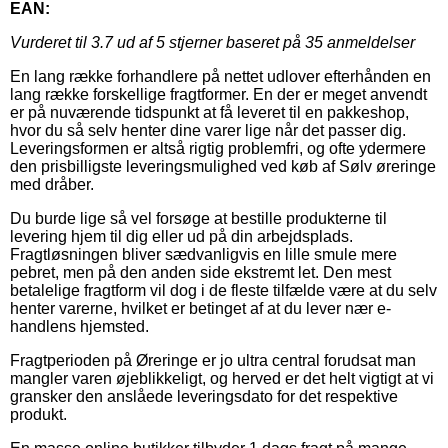
EAN:
Vurderet til
3.7
ud af 5 stjerner baseret på
35
anmeldelser
En lang række forhandlere på nettet udlover efterhånden en
lang række forskellige fragtformer. En der er meget anvendt
er på nuværende tidspunkt at få leveret til en pakkeshop,
hvor du så selv henter dine varer lige når det passer dig.
Leveringsformen er altså rigtig problemfri, og ofte ydermere
den prisbilligste leveringsmulighed ved køb af Sølv øreringe
med dråber.
Du burde lige så vel forsøge at bestille produkterne til
levering hjem til dig eller ud på din arbejdsplads.
Fragtløsningen bliver sædvanligvis en lille smule mere
pebret, men på den anden side ekstremt let. Den mest
betalelige fragtform vil dog i de fleste tilfælde være at du selv
henter varerne, hvilket er betinget af at du lever nær e-
handlens hjemsted.
Fragtperioden på Øreringe er jo ultra central forudsat man
mangler varen øjeblikkeligt, og herved er det helt vigtigt at vi
gransker den anslåede leveringsdato for det respektive
produkt.