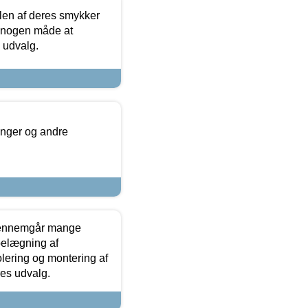
len af deres smykker
å nogen måde at
s udvalg.
inger og andre
gennemgår mange
 belægning af
olering og montering af
res udvalg.