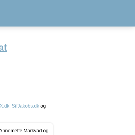
at
IX.dk
,
SifJakobs.dk
og
- Annemette Markvad og