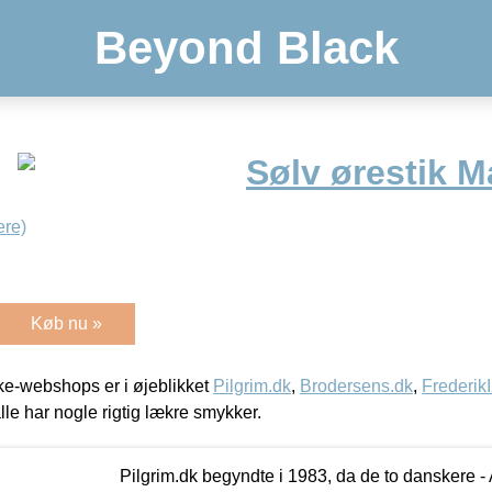
Beyond Black
Sølv ørestik M
re)
Køb nu »
e-webshops er i øjeblikket
Pilgrim.dk
,
Brodersens.dk
,
Frederik
lle har nogle rigtig lækre smykker.
Pilgrim.dk begyndte i 1983, da de to danskere 