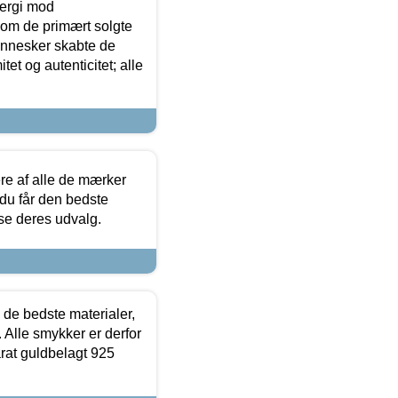
ergi mod
som de primært solgte
mennesker skabte de
et og autenticitet; alle
.
re af alle de mærker
 du får den bedste
 se deres udvalg.
 de bedste materialer,
 Alle smykker er derfor
arat guldbelagt 925