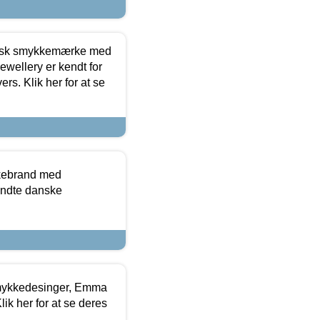
dansk smykkemærke med
ewellery er kendt for
ers. Klik her for at se
kkebrand med
ndte danske
mykkedesinger, Emma
ik her for at se deres