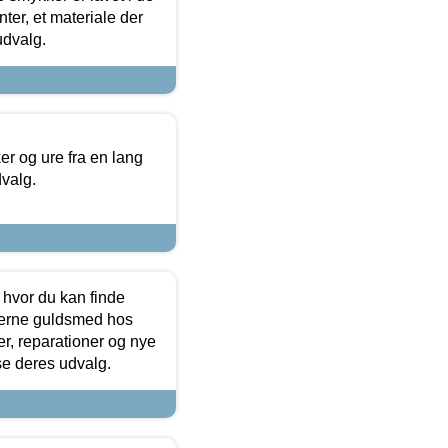
ter, et materiale der
udvalg.
 og ure fra en lang
dvalg.
 hvor du kan finde
terne guldsmed hos
r, reparationer og nye
se deres udvalg.