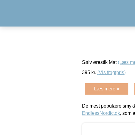
Sølv ørestik Mat
(Læs me
395
kr.
(Vis fragtpris)
Læs mere »
De mest populære smykk
EndlessNordic.dk
, som a