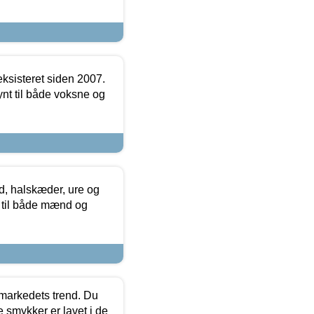
ksisteret siden 2007.
nt til både voksne og
, halskæder, ure og
r til både mænd og
markedets trend. Du
e smykker er lavet i de