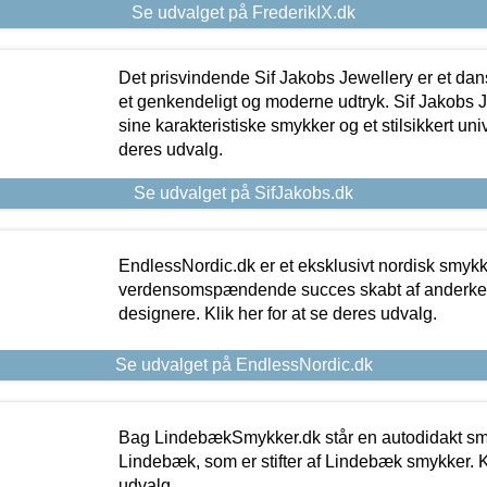
Se udvalget på FrederikIX.dk
Det prisvindende Sif Jakobs Jewellery er et 
et genkendeligt og moderne udtryk. Sif Jakobs J
sine karakteristiske smykker og et stilsikkert univ
deres udvalg.
Se udvalget på SifJakobs.dk
EndlessNordic.dk er et eksklusivt nordisk smy
verdensomspændende succes skabt af anderke
designere. Klik her for at se deres udvalg.
Se udvalget på EndlessNordic.dk
Bag LindebækSmykker.dk står en autodidakt s
Lindebæk, som er stifter af Lindebæk smykker. Kl
udvalg.