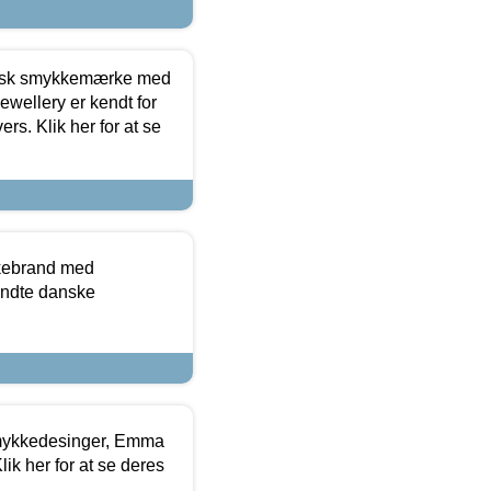
dansk smykkemærke med
ewellery er kendt for
ers. Klik her for at se
kkebrand med
ndte danske
mykkedesinger, Emma
ik her for at se deres