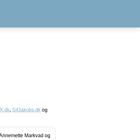
IX.dk
,
SifJakobs.dk
og
- Annemette Markvad og