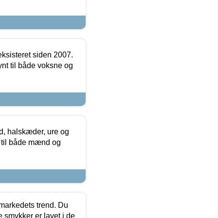
ksisteret siden 2007.
nt til både voksne og
, halskæder, ure og
r til både mænd og
markedets trend. Du
e smykker er lavet i de