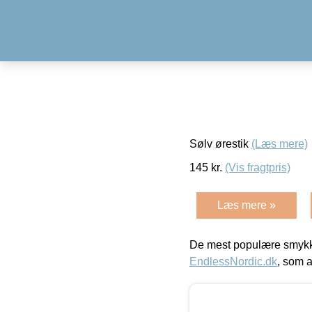
Sølv ørestik
(Læs mere)
145
kr.
(Vis fragtpris)
Læs mere »
De mest populære smykk
EndlessNordic.dk
, som a