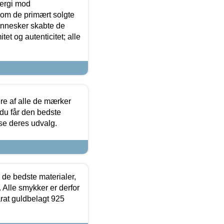
ergi mod
som de primært solgte
mennesker skabte de
et og autenticitet; alle
.
re af alle de mærker
 du får den bedste
 se deres udvalg.
 de bedste materialer,
 Alle smykker er derfor
arat guldbelagt 925