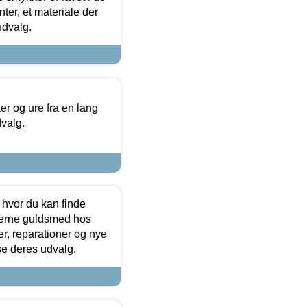
ter, et materiale der
udvalg.
 og ure fra en lang
dvalg.
 hvor du kan finde
terne guldsmed hos
r, reparationer og nye
se deres udvalg.