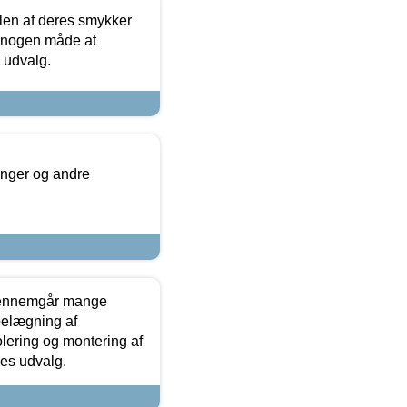
len af deres smykker
å nogen måde at
s udvalg.
inger og andre
gennemgår mange
 belægning af
olering og montering af
res udvalg.