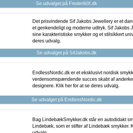
Se udvalget på FrederikIX.dk
Det prisvindende Sif Jakobs Jewellery er et 
et genkendeligt og moderne udtryk. Sif Jakobs J
sine karakteristiske smykker og et stilsikkert univ
deres udvalg.
Se udvalget på SifJakobs.dk
EndlessNordic.dk er et eksklusivt nordisk smy
verdensomspændende succes skabt af anderke
designere. Klik her for at se deres udvalg.
Se udvalget på EndlessNordic.dk
Bag LindebækSmykker.dk står en autodidakt s
Lindebæk, som er stifter af Lindebæk smykker. Kl
udvalg.