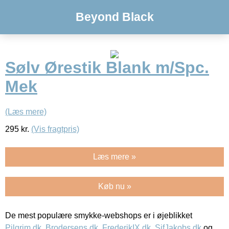
Beyond Black
Sølv Ørestik Blank m/Spc.
Mek
(Læs mere)
295
kr.
(Vis fragtpris)
Læs mere »
Køb nu »
De mest populære smykke-webshops er i øjeblikket
Pilgrim.dk
,
Brodersens.dk
,
FrederikIX.dk
,
SifJakobs.dk
og