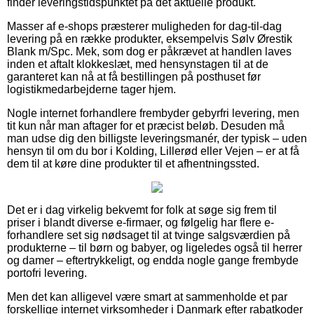
finder leveringstidspunktet på det aktuelle produkt.
Masser af e-shops præsterer muligheden for dag-til-dag
levering på en række produkter, eksempelvis Sølv Ørestik
Blank m/Spc. Mek, som dog er påkrævet at handlen laves
inden et aftalt klokkeslæt, med hensynstagen til at de
garanteret kan nå at få bestillingen på posthuset før
logistikmedarbejderne tager hjem.
Nogle internet forhandlere frembyder gebyrfri levering, men
tit kun når man aftager for et præcist beløb. Desuden må
man udse dig den billigste leveringsmanér, der typisk – uden
hensyn til om du bor i Kolding, Lillerød eller Vejen – er at få
dem til at køre dine produkter til et afhentningssted.
Det er i dag virkelig bekvemt for folk at søge sig frem til
priser i blandt diverse e-firmaer, og følgelig har flere e-
forhandlere set sig nødsaget til at tvinge salgsværdien på
produkterne – til børn og babyer, og ligeledes også til herrer
og damer – eftertrykkeligt, og endda nogle gange frembyde
portofri levering.
Men det kan alligevel være smart at sammenholde et par
forskellige internet virksomheder i Danmark efter rabatkoder