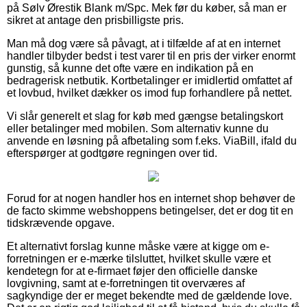
på Sølv Ørestik Blank m/Spc. Mek før du køber, så man er
sikret at antage den prisbilligste pris.
Man må dog være så påvagt, at i tilfælde af at en internet
handler tilbyder bedst i test varer til en pris der virker enormt
gunstig, så kunne det ofte være en indikation på en
bedragerisk netbutik. Kortbetalinger er imidlertid omfattet af
et lovbud, hvilket dækker os imod fup forhandlere på nettet.
Vi slår generelt et slag for køb med gængse betalingskort
eller betalinger med mobilen. Som alternativ kunne du
anvende en løsning på afbetaling som f.eks. ViaBill, ifald du
efterspørger at godtgøre regningen over tid.
Forud for at nogen handler hos en internet shop behøver de
de facto skimme webshoppens betingelser, det er dog tit en
tidskrævende opgave.
Et alternativt forslag kunne måske være at kigge om e-
forretningen er e-mærke tilsluttet, hvilket skulle være et
kendetegn for at e-firmaet føjer den officielle danske
lovgivning, samt at e-forretningen tit overværes af
sagkyndige der er meget bekendte med de gældende love.