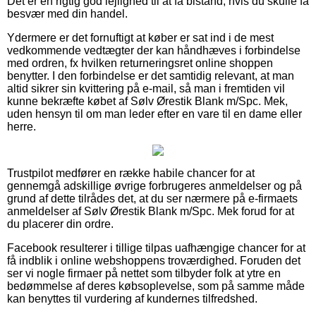
Det er en rigtig god lejlighed til at få bistand, hvis du skulle få
besvær med din handel.
Ydermere er det fornuftigt at køber er sat ind i de mest
vedkommende vedtægter der kan håndhæves i forbindelse
med ordren, fx hvilken returneringsret online shoppen
benytter. I den forbindelse er det samtidig relevant, at man
altid sikrer sin kvittering på e-mail, så man i fremtiden vil
kunne bekræfte købet af Sølv Ørestik Blank m/Spc. Mek,
uden hensyn til om man leder efter en vare til en dame eller
herre.
Trustpilot medfører en række habile chancer for at
gennemgå adskillige øvrige forbrugeres anmeldelser og på
grund af dette tilrådes det, at du ser nærmere på e-firmaets
anmeldelser af Sølv Ørestik Blank m/Spc. Mek forud for at
du placerer din ordre.
Facebook resulterer i tillige tilpas uafhængige chancer for at
få indblik i online webshoppens troværdighed. Foruden det
ser vi nogle firmaer på nettet som tilbyder folk at ytre en
bedømmelse af deres købsoplevelse, som på samme måde
kan benyttes til vurdering af kundernes tilfredshed.