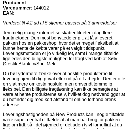
Producent:
Varenummer:
144012
EAN:
Vurderet til
4.2
ud af 5 stjerner baseret på
3
anmeldelser
Temmelig mange internet selskaber tildeler i dag flere
fragtmetoder. Den mest benyttede er p.t. at få afleveret
pakken hos en pakkeshop, hvor det er meget fleksibelt at
kunne hente de købte varer på et valgfrit tidspunkt.
Leveringsmetoden er jo virkelig let, samt i mange tilfælde
ligeledes den billigste mulighed for fragt ved køb af Sølv
Ørestik Blank m/Spc. Mek.
Du bør ydermere tænke over at bestille produkterne til
levering hjem til dig privat eller ud på dit arbejde. Den er ofte
en sjat mere omkostningsfuld, men omvendt temmelig
fleksibel. Den billigste fragtløsning kan ikke benægtes at
være at hente produkterne selv, hvilket dog nødvendiggør at
du befinder dig med kort afstand til online forhandlerens
adresse.
Leveringshastigheden på New Products kan i nogle tilfælde
være super central i tilfælde af at man har brug for pakken
lige om lidt, så i det øjemed er det uden tvivl fornuftigt at du