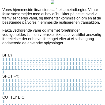
Vores hjemmeside finansieres af reklameindtægter. Vi har
faste samarbejder med et hav af butikker på nettet hvori vi
fremviser deres varer, og indhenter kommission om en af de
besøgende på vores hjemmeside realiserer en transaktion.
Fakta vedrørende varer og internet forretninger
vedligeholdes tit, men vi ønsker ikke at blive stillet ansvarlig
for rettelser der er blevet foretaget efter at vi sidste gang
opdaterede de anvendte oplysninger.
BITLY:
1
1
1
1
1
1
1
1
1
1
1
1
1
1
1
1
1
1
1
1
1
1
1
1
1
1
1
1
1
1
1
1
1
1
1
1
1
1
1
1
1
1
1
1
1
1
1
1
1
1
1
1
1
1
1
1
1
1
1
1
1
1
1
1
1
1
1
1
1
1
1
1
1
1
1
1
1
1
1
1
1
1
1
1
1
1
1
1
1
1
1
1
1
1
1
1
1
1
1
1
SPOTIFY:
1
1
1
1
1
1
1
1
1
1
1
1
1
1
1
1
1
1
1
1
1
1
1
1
1
1
1
1
1
1
1
1
1
1
1
1
1
1
1
1
1
1
1
1
1
1
1
1
1
1
1
1
1
1
1
1
1
1
1
1
1
1
1
1
1
1
1
1
1
1
1
1
1
1
1
1
1
1
1
1
1
1
1
1
1
1
1
1
1
1
1
1
1
1
1
1
1
1
1
1
CUTTLY BIO:
1