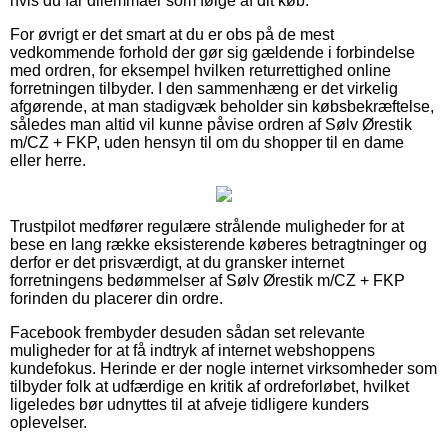
hvis du får dilemmaer som følge af dit køb.
For øvrigt er det smart at du er obs på de mest
vedkommende forhold der gør sig gældende i forbindelse
med ordren, for eksempel hvilken returrettighed online
forretningen tilbyder. I den sammenhæng er det virkelig
afgørende, at man stadigvæk beholder sin købsbekræftelse,
således man altid vil kunne påvise ordren af Sølv Ørestik
m/CZ + FKP, uden hensyn til om du shopper til en dame
eller herre.
Trustpilot medfører regulære strålende muligheder for at
bese en lang række eksisterende køberes betragtninger og
derfor er det prisværdigt, at du gransker internet
forretningens bedømmelser af Sølv Ørestik m/CZ + FKP
forinden du placerer din ordre.
Facebook frembyder desuden sådan set relevante
muligheder for at få indtryk af internet webshoppens
kundefokus. Herinde er der nogle internet virksomheder som
tilbyder folk at udfærdige en kritik af ordreforløbet, hvilket
ligeledes bør udnyttes til at afveje tidligere kunders
oplevelser.