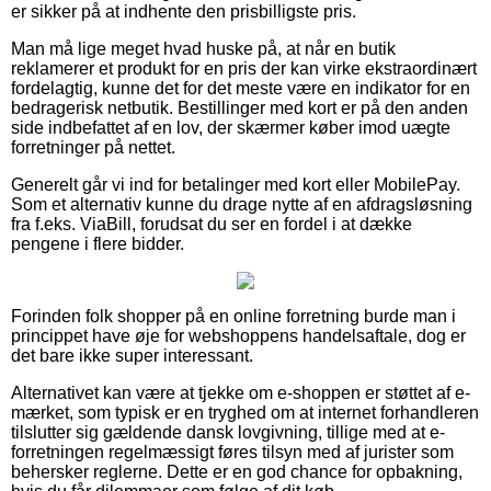
er sikker på at indhente den prisbilligste pris.
Man må lige meget hvad huske på, at når en butik
reklamerer et produkt for en pris der kan virke ekstraordinært
fordelagtig, kunne det for det meste være en indikator for en
bedragerisk netbutik. Bestillinger med kort er på den anden
side indbefattet af en lov, der skærmer køber imod uægte
forretninger på nettet.
Generelt går vi ind for betalinger med kort eller MobilePay.
Som et alternativ kunne du drage nytte af en afdragsløsning
fra f.eks. ViaBill, forudsat du ser en fordel i at dække
pengene i flere bidder.
Forinden folk shopper på en online forretning burde man i
princippet have øje for webshoppens handelsaftale, dog er
det bare ikke super interessant.
Alternativet kan være at tjekke om e-shoppen er støttet af e-
mærket, som typisk er en tryghed om at internet forhandleren
tilslutter sig gældende dansk lovgivning, tillige med at e-
forretningen regelmæssigt føres tilsyn med af jurister som
behersker reglerne. Dette er en god chance for opbakning,