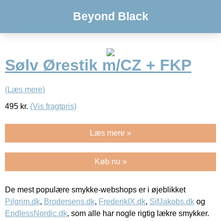
Beyond Black
Sølv Ørestik m/CZ + FKP
(Læs mere)
495
kr.
(Vis fragtpris)
Læs mere »
Køb nu »
De mest populære smykke-webshops er i øjeblikket
Pilgrim.dk
,
Brodersens.dk
,
FrederikIX.dk
,
SifJakobs.dk
og
EndlessNordic.dk
, som alle har nogle rigtig lækre smykker.