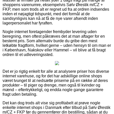
Masser af firmaer på nettet yder 1 dags fragt på mange af
shoppens varenumre, eksempelvis Sølv Ørestik m/CZ +
FKP, men som trods alt er regnet ud fra at ordren indsendes
inden et nøjagtigt tidspunkt, med det formål at de
sandsynligvis kan nå at få de nye varer afsendt inden
lagerpersonalet har fyraften.
Nogle internet foretagender frembyder levering uden
beregning, men oftest påkræves det at man aftager for en
bestemt pris. Som alternativ burde du gribe den mest
letkøbte fragtform, hvilket gerne – uden hensyn til om man er
i København, Nakskov eller Hammel – vil blive at få bragt
ordren til et udleveringssted.
Det er jo rigtig enkelt for alle at analysere priser hos diverse
internet varehuse, og for det har adskillige online shops
været tvunget til at nedsætte priserne på en række af deres
produkter – til piger og drenge, men også til kvinder og
mænd – eftertrykkeligt, og endda nogle gange garantere
fragt uden betaling.
Det kan dog trods alt vise sig profitabelt at prøve nogle
enkelte internet shops i Danmark efter tilbud på Sølv Ørestik
m/CZ + FKP før du gennemfører din bestilling, sådan at du