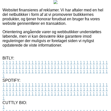
Websitet finansieres af reklamer. Vi har aftaler med en hel
del netbutikker i form af at vi promoverer butikkernes
produkter, og tjener honorar forudsat en bruger fra vores
website gennemfører en transaktion.
Orientering angående varer og webbutikker understøttes
løbende, men vi kan desværre ikke garantere imod
reguleringer der muligvis er foretaget siden vi nyligst
opdaterede de viste informationer.
BITLY:
1
1
1
1
1
1
1
1
1
1
1
1
1
1
1
1
1
1
1
1
1
1
1
1
1
1
1
1
1
1
1
1
1
1
1
1
1
1
1
1
1
1
1
1
1
1
1
1
1
1
1
1
1
1
1
1
1
1
1
1
1
1
1
1
1
1
1
1
1
1
1
1
1
1
1
1
1
1
1
1
1
1
1
1
1
1
1
1
1
1
1
1
1
1
1
1
1
1
1
1
SPOTIFY:
1
1
1
1
1
1
1
1
1
1
1
1
1
1
1
1
1
1
1
1
1
1
1
1
1
1
1
1
1
1
1
1
1
1
1
1
1
1
1
1
1
1
1
1
1
1
1
1
1
1
1
1
1
1
1
1
1
1
1
1
1
1
1
1
1
1
1
1
1
1
1
1
1
1
1
1
1
1
1
1
1
1
1
1
1
1
1
1
1
1
1
1
1
1
1
1
1
1
1
1
CUTTLY BIO:
1