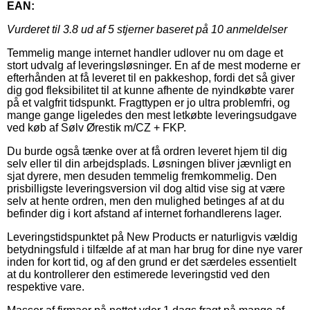
EAN:
Vurderet til
3.8
ud af 5 stjerner baseret på
10
anmeldelser
Temmelig mange internet handler udlover nu om dage et
stort udvalg af leveringsløsninger. En af de mest moderne er
efterhånden at få leveret til en pakkeshop, fordi det så giver
dig god fleksibilitet til at kunne afhente de nyindkøbte varer
på et valgfrit tidspunkt. Fragttypen er jo ultra problemfri, og
mange gange ligeledes den mest letkøbte leveringsudgave
ved køb af Sølv Ørestik m/CZ + FKP.
Du burde også tænke over at få ordren leveret hjem til dig
selv eller til din arbejdsplads. Løsningen bliver jævnligt en
sjat dyrere, men desuden temmelig fremkommelig. Den
prisbilligste leveringsversion vil dog altid vise sig at være
selv at hente ordren, men den mulighed betinges af at du
befinder dig i kort afstand af internet forhandlerens lager.
Leveringstidspunktet på New Products er naturligvis vældig
betydningsfuld i tilfælde af at man har brug for dine nye varer
inden for kort tid, og af den grund er det særdeles essentielt
at du kontrollerer den estimerede leveringstid ved den
respektive vare.