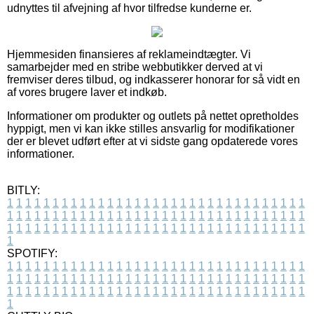
udnyttes til afvejning af hvor tilfredse kunderne er.
Hjemmesiden finansieres af reklameindtægter. Vi
samarbejder med en stribe webbutikker derved at vi
fremviser deres tilbud, og indkasserer honorar for så vidt en
af vores brugere laver et indkøb.
Informationer om produkter og outlets på nettet opretholdes
hyppigt, men vi kan ikke stilles ansvarlig for modifikationer
der er blevet udført efter at vi sidste gang opdaterede vores
informationer.
BITLY:
1
1
1
1
1
1
1
1
1
1
1
1
1
1
1
1
1
1
1
1
1
1
1
1
1
1
1
1
1
1
1
1
1
1
1
1
1
1
1
1
1
1
1
1
1
1
1
1
1
1
1
1
1
1
1
1
1
1
1
1
1
1
1
1
1
1
1
1
1
1
1
1
1
1
1
1
1
1
1
1
1
1
1
1
1
1
1
1
1
1
1
1
1
1
1
1
1
1
1
1
SPOTIFY:
1
1
1
1
1
1
1
1
1
1
1
1
1
1
1
1
1
1
1
1
1
1
1
1
1
1
1
1
1
1
1
1
1
1
1
1
1
1
1
1
1
1
1
1
1
1
1
1
1
1
1
1
1
1
1
1
1
1
1
1
1
1
1
1
1
1
1
1
1
1
1
1
1
1
1
1
1
1
1
1
1
1
1
1
1
1
1
1
1
1
1
1
1
1
1
1
1
1
1
1