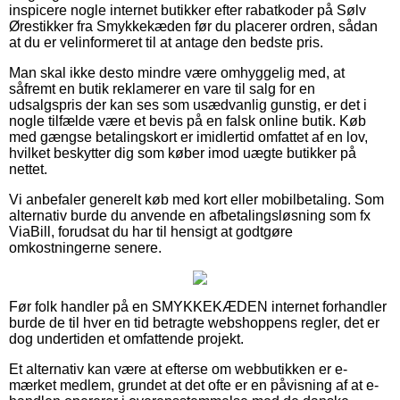
inspicere nogle internet butikker efter rabatkoder på Sølv
Ørestikker fra Smykkekæden før du placerer ordren, sådan
at du er velinformeret til at antage den bedste pris.
Man skal ikke desto mindre være omhyggelig med, at
såfremt en butik reklamerer en vare til salg for en
udsalgspris der kan ses som usædvanlig gunstig, er det i
nogle tilfælde være et bevis på en falsk online butik. Køb
med gængse betalingskort er imidlertid omfattet af en lov,
hvilket beskytter dig som køber imod uægte butikker på
nettet.
Vi anbefaler generelt køb med kort eller mobilbetaling. Som
alternativ burde du anvende en afbetalingsløsning som fx
ViaBill, forudsat du har til hensigt at godtgøre
omkostningerne senere.
Før folk handler på en SMYKKEKÆDEN internet forhandler
burde de til hver en tid betragte webshoppens regler, det er
dog undertiden et omfattende projekt.
Et alternativ kan være at efterse om webbutikken er e-
mærket medlem, grundet at det ofte er en påvisning af at e-