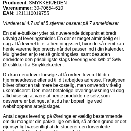
Producent:
SMYKKEKÆDEN
Varenummer:
30-70654-610
EAN:
1211110019755
Vurderet til
4.7
ud af 5 stjerner baseret på
7
anmeldelser
En del e-butikker yder på nuværende tidspunkt et bredt
udvalg af leveringsmidler. En der er meget almindelig er i
dag at få leveret til et afhentningssted, hvor du så nemt kan
hente varerne lige præcis når det passer ind i din kalender.
Muligheden er jo ret så gnidningsløs, samt desuden
endvidere den prisbilligste slags levering ved køb af Sølv
Ørestikker fra Smykkekæden.
Du kan derudover forsøge at få ordren leveret til din
hjemmeadresse eller ud til dit arbejdes adresse. Fragttypen
bliver oftest en tak mere bekostelig, men omvendt virkelig
ukompliceret. Den mest betalelige leveringsløsning vil dog
altid vise sig at være at hente produkterne selv, som
desværre er betinget af at du har bopæl lige ved
webshoppens arbejdslager.
Antal dages levering på Øreringe er vældig bestemmende
om du mangler din pakke lige om lidt, så af den grund er det
øjensynligt væsentligt at du studerer den forventede