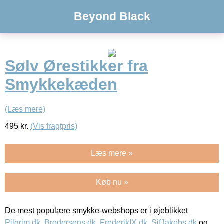
Beyond Black
Sølv Ørestikker fra
Smykkekæden
(Læs mere)
495
kr.
(Vis fragtpris)
Læs mere »
Køb nu »
De mest populære smykke-webshops er i øjeblikket
Pilgrim.dk
,
Brodersens.dk
,
FrederikIX.dk
,
SifJakobs.dk
og