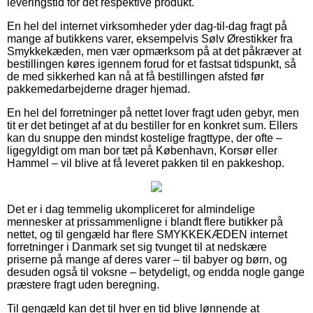
leveringstid for det respektive produkt.
En hel del internet virksomheder yder dag-til-dag fragt på
mange af butikkens varer, eksempelvis Sølv Ørestikker fra
Smykkekæden, men vær opmærksom på at det påkræver at
bestillingen køres igennem forud for et fastsat tidspunkt, så
de med sikkerhed kan nå at få bestillingen afsted før
pakkemedarbejderne drager hjemad.
En hel del forretninger på nettet lover fragt uden gebyr, men
tit er det betinget af at du bestiller for en konkret sum. Ellers
kan du snuppe den mindst kostelige fragttype, der ofte –
ligegyldigt om man bor tæt på København, Korsør eller
Hammel – vil blive at få leveret pakken til en pakkeshop.
Det er i dag temmelig ukompliceret for almindelige
mennesker at prissammenligne i blandt flere butikker på
nettet, og til gengæld har flere SMYKKEKÆDEN internet
forretninger i Danmark set sig tvunget til at nedskære
priserne på mange af deres varer – til babyer og børn, og
desuden også til voksne – betydeligt, og endda nogle gange
præstere fragt uden beregning.
Til gengæld kan det til hver en tid blive lønnende at