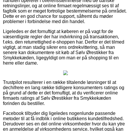
handlen opererer i overensstemmelse med de danske
retningslinjer, og at online firmaet regelmæssigt ses til af
fagfolk som er meget fortrolige bestemmelserne på området.
Dette er en god chance for support, såfremt du møder
problemer i forbindelse med din handel.
Ligeledes er det fornuftigt at køberen er på vagt for de
væsentligste regler der har indvirkning på transaktionen,
f.eks. den returrettighed e-shoppen har. Derfor er det tilmed
vigtigt, at man stadig sikrer ens ordrekvittering, så man
senere kan dokumentere sit køb af Sølv Ørestikker fra
Smykkekæden, ligegyldigt om man er på shopping til en
herre eller dame.
Trustpilot resulterer i en række tiltalende løsninger til at
dechifrere en lang række tidligere konsumenters ratings og
på grund af dette er det fornuftigt, at du verificerer online
firmaets ratings af Sølv Ørestikker fra Smykkekæden
forinden du bestiller.
Facebook tilbyder dig ligeledes nogenlunde passende
metoder til at få indblik i online butikkens kundetilfredshed.
Derudover ses en del online virksomheder hvor du kan ytre
en anmeldelse af virksomhedens service, hvilket også kan