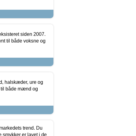
ksisteret siden 2007.
nt til både voksne og
, halskæder, ure og
r til både mænd og
markedets trend. Du
e smykker er lavet i de