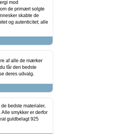
ergi mod
som de primært solgte
mennesker skabte de
et og autenticitet; alle
.
re af alle de mærker
 du får den bedste
 se deres udvalg.
 de bedste materialer,
 Alle smykker er derfor
arat guldbelagt 925