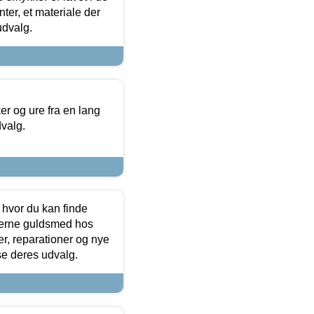
ter, et materiale der
udvalg.
 og ure fra en lang
dvalg.
 hvor du kan finde
terne guldsmed hos
r, reparationer og nye
se deres udvalg.