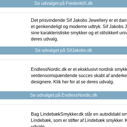
Se udvalget på FrederikIX.dk
Det prisvindende Sif Jakobs Jewellery er et 
et genkendeligt og moderne udtryk. Sif Jakobs J
sine karakteristiske smykker og et stilsikkert univ
deres udvalg.
Se udvalget på SifJakobs.dk
EndlessNordic.dk er et eksklusivt nordisk smy
verdensomspændende succes skabt af anderke
designere. Klik her for at se deres udvalg.
Se udvalget på EndlessNordic.dk
Bag LindebækSmykker.dk står en autodidakt s
Lindebæk, som er stifter af Lindebæk smykker. Kl
udvalg.