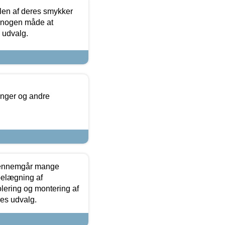
len af deres smykker
å nogen måde at
s udvalg.
inger og andre
gennemgår mange
 belægning af
olering og montering af
res udvalg.