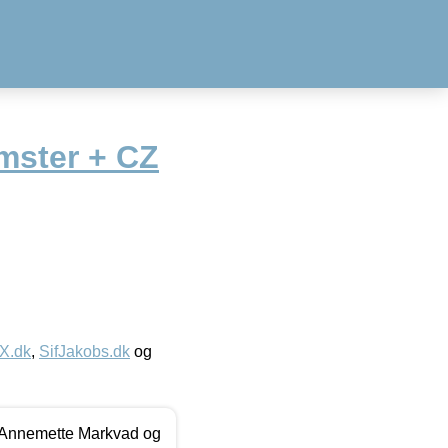
mster + CZ
IX.dk
,
SifJakobs.dk
og
- Annemette Markvad og