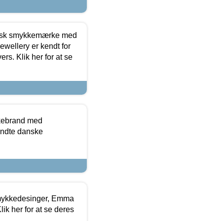
dansk smykkemærke med
ewellery er kendt for
ers. Klik her for at se
kkebrand med
ndte danske
mykkedesinger, Emma
ik her for at se deres