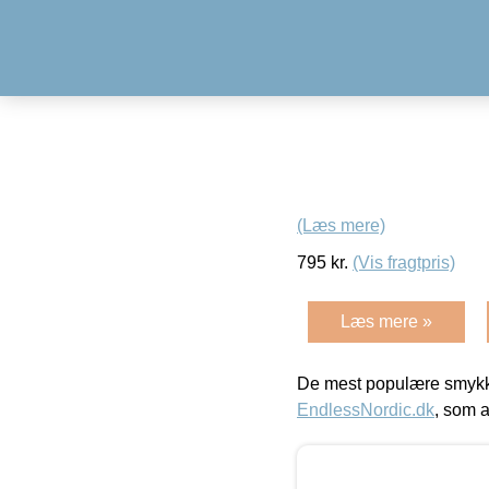
(Læs mere)
795
kr.
(Vis fragtpris)
Læs mere »
De mest populære smykk
EndlessNordic.dk
, som a