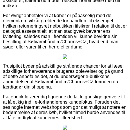
assisteret, såfremt du møder besvær i forbindelse med dit
indkøb.
For øvrigt anbefaler vi at køber er påpasselig med de
elementære vilkår gældende for handlen, til eksempel
hvilken returneringsret netbutikken tilsikrer. I relation til det er
det også essesentielt, at man stadigvæk bevarer ens
kvittering, således man i fremtiden vil kunne bevidne sin
bestilling af Sølvarmbånd m/Charms+CZ, hvad end man
søger efter varer til en herre eller dame.
Trustpilot byder på adskillige strålende chancer for at læse
adskillige forhenværende brugeres oplevelser og på grund
af dette anbefales det, at du undersøger e-butikkens
anmeldelser af Sølvarmbånd m/Charms+CZ forinden du
færdiggør din shopping.
Facebook forærer dig lignende de facto gunstige genveje til
at få et kig ind i e-forhandlerens kundefokus. Foruden det
ses nogle internet webshops som gør det muligt at notere en
bedømmelse af deres køb, hvilket tilmed burde anvendes til
at få et indtryk af kundernes tilfredshed.