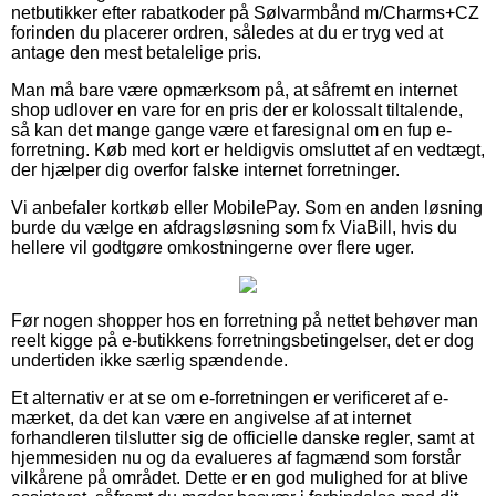
netbutikker efter rabatkoder på Sølvarmbånd m/Charms+CZ
forinden du placerer ordren, således at du er tryg ved at
antage den mest betalelige pris.
Man må bare være opmærksom på, at såfremt en internet
shop udlover en vare for en pris der er kolossalt tiltalende,
så kan det mange gange være et faresignal om en fup e-
forretning. Køb med kort er heldigvis omsluttet af en vedtægt,
der hjælper dig overfor falske internet forretninger.
Vi anbefaler kortkøb eller MobilePay. Som en anden løsning
burde du vælge en afdragsløsning som fx ViaBill, hvis du
hellere vil godtgøre omkostningerne over flere uger.
Før nogen shopper hos en forretning på nettet behøver man
reelt kigge på e-butikkens forretningsbetingelser, det er dog
undertiden ikke særlig spændende.
Et alternativ er at se om e-forretningen er verificeret af e-
mærket, da det kan være en angivelse af at internet
forhandleren tilslutter sig de officielle danske regler, samt at
hjemmesiden nu og da evalueres af fagmænd som forstår
vilkårene på området. Dette er en god mulighed for at blive