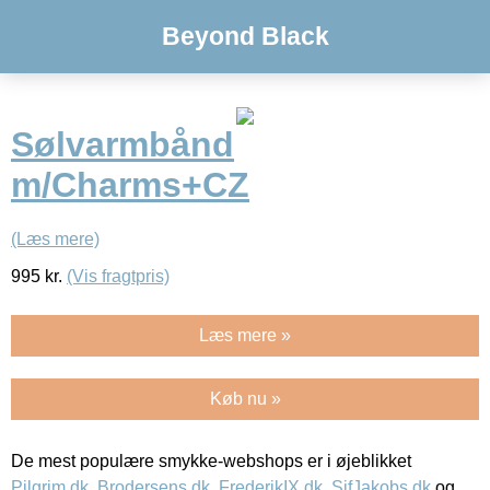
Beyond Black
Sølvarmbånd
m/Charms+CZ
(Læs mere)
995
kr.
(Vis fragtpris)
Læs mere »
Køb nu »
De mest populære smykke-webshops er i øjeblikket
Pilgrim.dk
,
Brodersens.dk
,
FrederikIX.dk
,
SifJakobs.dk
og