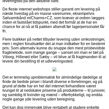
leveringstid på den aktuelle vare.
De fleste internet webshops stiller garanti om levering på
næste hverdag på en masse varenumre, eksempelvis
Sølvarmbånd m/Charms+CZ, som kræver at ordren lægges
inden et fastslået tidspunkt, med det formål at de har en
chance for at nå at få pakken afsendt før lagerpersonalet får
fri.
Flere butikker på nettet tilbyder levering uden omkostninger,
men i reglen forudsætter det at man indkøber for en bestemt
pris. Som alternativ kunne du snuppe den mest prisbevidste
fragtmetode, som mange gange – uanset om man er tæt på
Viborg, Hillerød eller Sæby – vil blive at få fragtmanden til at
levere din bestilling til et udleveringssted.
Det er temmelig uproblematisk for almindelige dødelige at
finde de bedste priser i blandt diverse e-forretninger, og på
grund af dette har en hel del internet forhandlere været
tvunget til at nedskære priserne på produkterne – til juniorer,
og samtidig til kvinder og mænd – eftertrykkeligt, og endda
nogle gange yde levering uden beregning.
Det kan dog immervæk blive rentabelt at studere enkelte