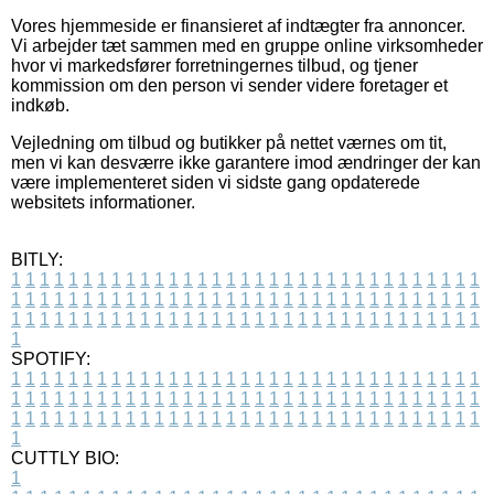
Vores hjemmeside er finansieret af indtægter fra annoncer.
Vi arbejder tæt sammen med en gruppe online virksomheder
hvor vi markedsfører forretningernes tilbud, og tjener
kommission om den person vi sender videre foretager et
indkøb.
Vejledning om tilbud og butikker på nettet værnes om tit,
men vi kan desværre ikke garantere imod ændringer der kan
være implementeret siden vi sidste gang opdaterede
websitets informationer.
BITLY:
1
1
1
1
1
1
1
1
1
1
1
1
1
1
1
1
1
1
1
1
1
1
1
1
1
1
1
1
1
1
1
1
1
1
1
1
1
1
1
1
1
1
1
1
1
1
1
1
1
1
1
1
1
1
1
1
1
1
1
1
1
1
1
1
1
1
1
1
1
1
1
1
1
1
1
1
1
1
1
1
1
1
1
1
1
1
1
1
1
1
1
1
1
1
1
1
1
1
1
1
SPOTIFY:
1
1
1
1
1
1
1
1
1
1
1
1
1
1
1
1
1
1
1
1
1
1
1
1
1
1
1
1
1
1
1
1
1
1
1
1
1
1
1
1
1
1
1
1
1
1
1
1
1
1
1
1
1
1
1
1
1
1
1
1
1
1
1
1
1
1
1
1
1
1
1
1
1
1
1
1
1
1
1
1
1
1
1
1
1
1
1
1
1
1
1
1
1
1
1
1
1
1
1
1
CUTTLY BIO:
1