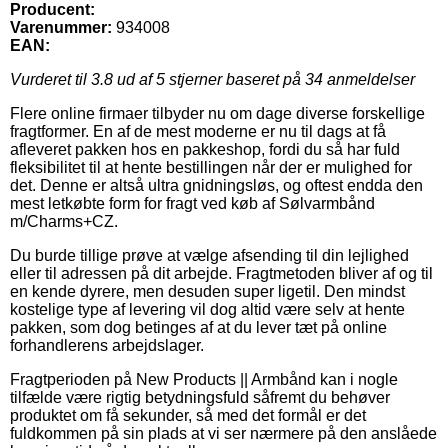
Producent:
Varenummer:
934008
EAN:
Vurderet til
3.8
ud af 5 stjerner baseret på
34
anmeldelser
Flere online firmaer tilbyder nu om dage diverse forskellige
fragtformer. En af de mest moderne er nu til dags at få
afleveret pakken hos en pakkeshop, fordi du så har fuld
fleksibilitet til at hente bestillingen når der er mulighed for
det. Denne er altså ultra gnidningsløs, og oftest endda den
mest letkøbte form for fragt ved køb af Sølvarmbånd
m/Charms+CZ.
Du burde tillige prøve at vælge afsending til din lejlighed
eller til adressen på dit arbejde. Fragtmetoden bliver af og til
en kende dyrere, men desuden super ligetil. Den mindst
kostelige type af levering vil dog altid være selv at hente
pakken, som dog betinges af at du lever tæt på online
forhandlerens arbejdslager.
Fragtperioden på New Products || Armbånd kan i nogle
tilfælde være rigtig betydningsfuld såfremt du behøver
produktet om få sekunder, så med det formål er det
fuldkommen på sin plads at vi ser nærmere på den anslåede