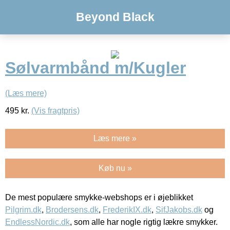
Beyond Black
Sølvarmbånd m/Kugler
(Læs mere)
495
kr.
(Vis fragtpris)
Læs mere »
Køb nu »
De mest populære smykke-webshops er i øjeblikket
Pilgrim.dk
,
Brodersens.dk
,
FrederikIX.dk
,
SifJakobs.dk
og
EndlessNordic.dk
, som alle har nogle rigtig lækre smykker.