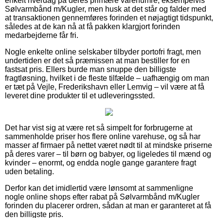
enkelt hverdag på deres primære varenumre, eksempelvis
Sølvarmbånd m/Kugler, men husk at det står og falder med
at transaktionen gennemføres forinden et nøjagtigt tidspunkt,
således at de kan nå at få pakken klargjort forinden
medarbejderne får fri.
Nogle enkelte online selskaber tilbyder portofri fragt, men
undertiden er det så præmissen at man bestiller for en
fastsat pris. Ellers burde man snuppe den billigste
fragtløsning, hvilket i de fleste tilfælde – uafhængig om man
er tæt på Vejle, Frederikshavn eller Lemvig – vil være at få
leveret dine produkter til et udleveringssted.
Det har vist sig at være ret så simpelt for forbrugerne at
sammenholde priser hos flere online varehuse, og så har
masser af firmaer på nettet været nødt til at mindske priserne
på deres varer – til børn og babyer, og ligeledes til mænd og
kvinder – enormt, og endda nogle gange garantere fragt
uden betaling.
Derfor kan det imidlertid være lønsomt at sammenligne
nogle online shops efter rabat på Sølvarmbånd m/Kugler
forinden du placerer ordren, sådan at man er garanteret at få
den billigste pris.