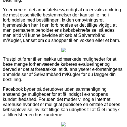
bestilling.
Ydermere er det anbefalelsesværdigt at du er vaks omkring
de mest essentielle bestemmelser der kan spille ind i
forbindelse med bestillingen, fx den ombytningsret
hjemmesiden har. I den forbindelse er det tillige vigtigt, at
man permanent beholder ens købsbekræftelse, således
man altid vil kunne bevidne sit køb af Sølvarmbånd
m/Kugler, uanset om du shopper til en voksen eller et barn.
Trustpilot fører til en række udmærkede muligheder for at
bese mange forhenværende køberes evalueringer og
derved er det at foretrække, at du analyserer e-forretningens
anmeldelser af Sølvarmbånd m/Kugler før du lægger din
bestilling.
Facebook byder på derudover uden sammenligning
anstændige muligheder for at få indsigt i e-shoppens
kundetilfredshed. Foruden det møder vi nogle internet
varehuse hvor det er muligt at publicere en omtale af deres
købsoplevelse, hvilket tillige kan udnyttes til at få et indtryk
af tilfredsheden hos kunderne.