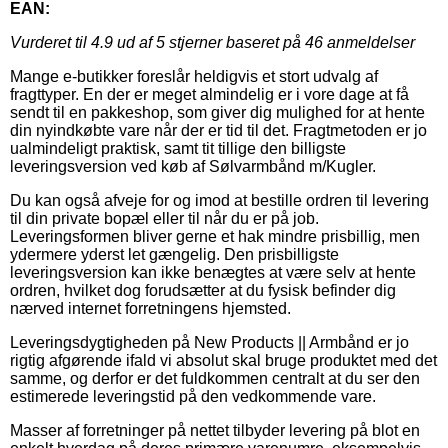
EAN:
Vurderet til
4.9
ud af 5 stjerner baseret på
46
anmeldelser
Mange e-butikker foreslår heldigvis et stort udvalg af
fragttyper. En der er meget almindelig er i vore dage at få
sendt til en pakkeshop, som giver dig mulighed for at hente
din nyindkøbte vare når der er tid til det. Fragtmetoden er jo
ualmindeligt praktisk, samt tit tillige den billigste
leveringsversion ved køb af Sølvarmbånd m/Kugler.
Du kan også afveje for og imod at bestille ordren til levering
til din private bopæl eller til når du er på job.
Leveringsformen bliver gerne et hak mindre prisbillig, men
ydermere yderst let gængelig. Den prisbilligste
leveringsversion kan ikke benægtes at være selv at hente
ordren, hvilket dog forudsætter at du fysisk befinder dig
nærved internet forretningens hjemsted.
Leveringsdygtigheden på New Products || Armbånd er jo
rigtig afgørende ifald vi absolut skal bruge produktet med det
samme, og derfor er det fuldkommen centralt at du ser den
estimerede leveringstid på den vedkommende vare.
Masser af forretninger på nettet tilbyder levering på blot en