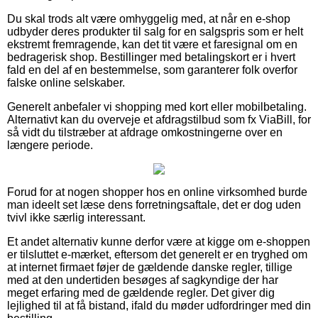
Du skal trods alt være omhyggelig med, at når en e-shop
udbyder deres produkter til salg for en salgspris som er helt
ekstremt fremragende, kan det tit være et faresignal om en
bedragerisk shop. Bestillinger med betalingskort er i hvert
fald en del af en bestemmelse, som garanterer folk overfor
falske online selskaber.
Generelt anbefaler vi shopping med kort eller mobilbetaling.
Alternativt kan du overveje et afdragstilbud som fx ViaBill, for
så vidt du tilstræber at afdrage omkostningerne over en
længere periode.
Forud for at nogen shopper hos en online virksomhed burde
man ideelt set læse dens forretningsaftale, det er dog uden
tvivl ikke særlig interessant.
Et andet alternativ kunne derfor være at kigge om e-shoppen
er tilsluttet e-mærket, eftersom det generelt er en tryghed om
at internet firmaet føjer de gældende danske regler, tillige
med at den undertiden besøges af sagkyndige der har
meget erfaring med de gældende regler. Det giver dig
lejlighed til at få bistand, ifald du møder udfordringer med din