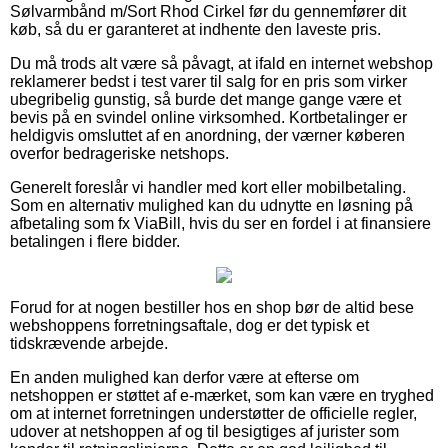
Sølvarmbånd m/Sort Rhod Cirkel før du gennemfører dit
køb, så du er garanteret at indhente den laveste pris.
Du må trods alt være så påvagt, at ifald en internet webshop
reklamerer bedst i test varer til salg for en pris som virker
ubegribelig gunstig, så burde det mange gange være et
bevis på en svindel online virksomhed. Kortbetalinger er
heldigvis omsluttet af en anordning, der værner køberen
overfor bedrageriske netshops.
Generelt foreslår vi handler med kort eller mobilbetaling.
Som en alternativ mulighed kan du udnytte en løsning på
afbetaling som fx ViaBill, hvis du ser en fordel i at finansiere
betalingen i flere bidder.
Forud for at nogen bestiller hos en shop bør de altid bese
webshoppens forretningsaftale, dog er det typisk et
tidskrævende arbejde.
En anden mulighed kan derfor være at efterse om
netshoppen er støttet af e-mærket, som kan være en tryghed
om at internet forretningen understøtter de officielle regler,
udover at netshoppen af og til besigtiges af jurister som