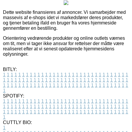
Dette website finansieres af annoncer. Vi samarbejder med
massevis af e-shops idet vi markedsfører deres produkter,
og tjener betaling ifald en bruger fra vores hjemmeside
gennemfører en bestilling.
Orientering vedrørende produkter og online outlets værnes
om tit, men vi tager ikke ansvar for rettelser der måtte være
realiseret efter at vi senest opdaterede hjemmesidens
oplysninger.
BITLY:
1
1
1
1
1
1
1
1
1
1
1
1
1
1
1
1
1
1
1
1
1
1
1
1
1
1
1
1
1
1
1
1
1
1
1
1
1
1
1
1
1
1
1
1
1
1
1
1
1
1
1
1
1
1
1
1
1
1
1
1
1
1
1
1
1
1
1
1
1
1
1
1
1
1
1
1
1
1
1
1
1
1
1
1
1
1
1
1
1
1
1
1
1
1
1
1
1
1
1
1
SPOTIFY:
1
1
1
1
1
1
1
1
1
1
1
1
1
1
1
1
1
1
1
1
1
1
1
1
1
1
1
1
1
1
1
1
1
1
1
1
1
1
1
1
1
1
1
1
1
1
1
1
1
1
1
1
1
1
1
1
1
1
1
1
1
1
1
1
1
1
1
1
1
1
1
1
1
1
1
1
1
1
1
1
1
1
1
1
1
1
1
1
1
1
1
1
1
1
1
1
1
1
1
1
CUTTLY BIO:
1