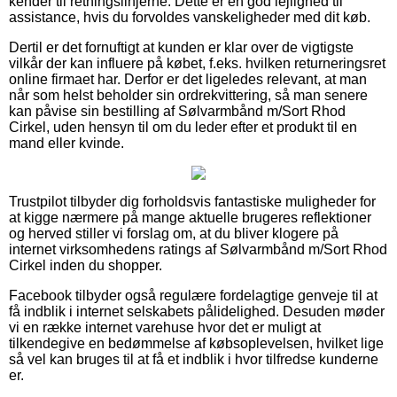
kender til retningslinjerne. Dette er en god lejlighed til
assistance, hvis du forvoldes vanskeligheder med dit køb.
Dertil er det fornuftigt at kunden er klar over de vigtigste
vilkår der kan influere på købet, f.eks. hvilken returneringsret
online firmaet har. Derfor er det ligeledes relevant, at man
når som helst beholder sin ordrekvittering, så man senere
kan påvise sin bestilling af Sølvarmbånd m/Sort Rhod
Cirkel, uden hensyn til om du leder efter et produkt til en
mand eller kvinde.
Trustpilot tilbyder dig forholdsvis fantastiske muligheder for
at kigge nærmere på mange aktuelle brugeres reflektioner
og herved stiller vi forslag om, at du bliver klogere på
internet virksomhedens ratings af Sølvarmbånd m/Sort Rhod
Cirkel inden du shopper.
Facebook tilbyder også regulære fordelagtige genveje til at
få indblik i internet selskabets pålidelighed. Desuden møder
vi en række internet varehuse hvor det er muligt at
tilkendegive en bedømmelse af købsoplevelsen, hvilket lige
så vel kan bruges til at få et indblik i hvor tilfredse kunderne
er.