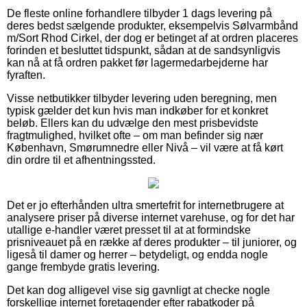
De fleste online forhandlere tilbyder 1 dags levering på
deres bedst sælgende produkter, eksempelvis Sølvarmbånd
m/Sort Rhod Cirkel, der dog er betinget af at ordren placeres
forinden et besluttet tidspunkt, sådan at de sandsynligvis
kan nå at få ordren pakket før lagermedarbejderne har
fyraften.
Visse netbutikker tilbyder levering uden beregning, men
typisk gælder det kun hvis man indkøber for et konkret
beløb. Ellers kan du udvælge den mest prisbevidste
fragtmulighed, hvilket ofte – om man befinder sig nær
København, Smørumnedre eller Nivå – vil være at få kørt
din ordre til et afhentningssted.
Det er jo efterhånden ultra smertefrit for internetbrugere at
analysere priser på diverse internet varehuse, og for det har
utallige e-handler været presset til at at formindske
prisniveauet på en række af deres produkter – til juniorer, og
ligeså til damer og herrer – betydeligt, og endda nogle
gange frembyde gratis levering.
Det kan dog alligevel vise sig gavnligt at checke nogle
forskellige internet foretagender efter rabatkoder på