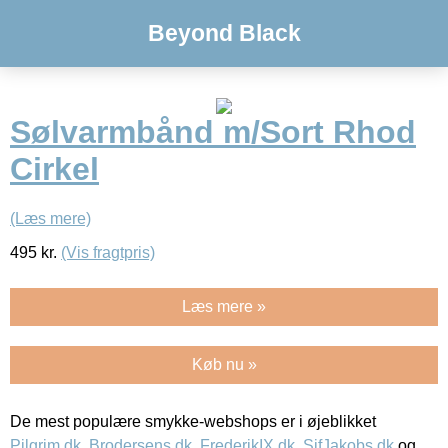
Beyond Black
Sølvarmbånd m/Sort Rhod
Cirkel
(Læs mere)
495
kr.
(Vis fragtpris)
Læs mere »
Køb nu »
De mest populære smykke-webshops er i øjeblikket
Pilgrim.dk
,
Brodersens.dk
,
FrederikIX.dk
,
SifJakobs.dk
og