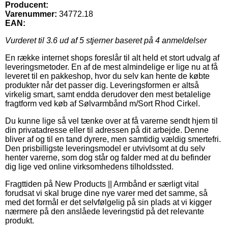
Producent:
Varenummer:
34772.18
EAN:
Vurderet til
3.6
ud af 5 stjerner baseret på
4
anmeldelser
En række internet shops foreslår til alt held et stort udvalg af
leveringsmetoder. En af de mest almindelige er lige nu at få
leveret til en pakkeshop, hvor du selv kan hente de købte
produkter når det passer dig. Leveringsformen er altså
virkelig smart, samt endda derudover den mest betalelige
fragtform ved køb af Sølvarmbånd m/Sort Rhod Cirkel.
Du kunne lige så vel tænke over at få varerne sendt hjem til
din privatadresse eller til adressen på dit arbejde. Denne
bliver af og til en tand dyrere, men samtidig vældig smertefri.
Den prisbilligste leveringsmodel er utvivlsomt at du selv
henter varerne, som dog står og falder med at du befinder
dig lige ved online virksomhedens tilholdssted.
Fragttiden på New Products || Armbånd er særligt vital
forudsat vi skal bruge dine nye varer med det samme, så
med det formål er det selvfølgelig på sin plads at vi kigger
nærmere på den anslåede leveringstid på det relevante
produkt.