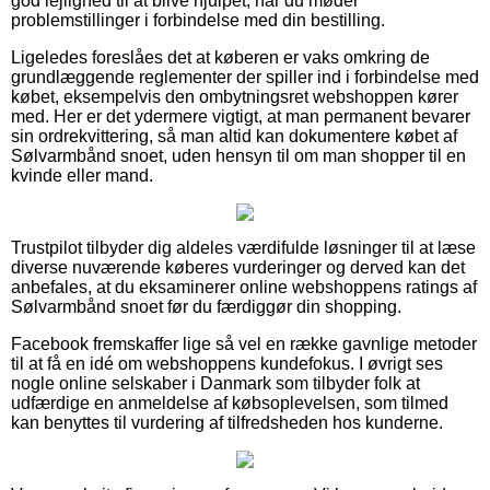
god lejlighed til at blive hjulpet, når du møder
problemstillinger i forbindelse med din bestilling.
Ligeledes foreslåes det at køberen er vaks omkring de
grundlæggende reglementer der spiller ind i forbindelse med
købet, eksempelvis den ombytningsret webshoppen kører
med. Her er det ydermere vigtigt, at man permanent bevarer
sin ordrekvittering, så man altid kan dokumentere købet af
Sølvarmbånd snoet, uden hensyn til om man shopper til en
kvinde eller mand.
Trustpilot tilbyder dig aldeles værdifulde løsninger til at læse
diverse nuværende køberes vurderinger og derved kan det
anbefales, at du eksaminerer online webshoppens ratings af
Sølvarmbånd snoet før du færdiggør din shopping.
Facebook fremskaffer lige så vel en række gavnlige metoder
til at få en idé om webshoppens kundefokus. I øvrigt ses
nogle online selskaber i Danmark som tilbyder folk at
udfærdige en anmeldelse af købsoplevelsen, som tilmed
kan benyttes til vurdering af tilfredsheden hos kunderne.