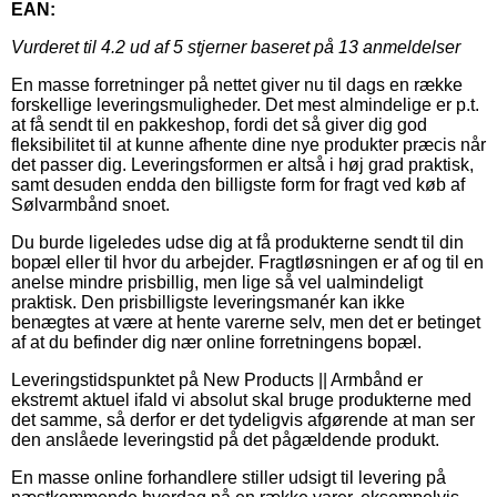
EAN:
Vurderet til
4.2
ud af 5 stjerner baseret på
13
anmeldelser
En masse forretninger på nettet giver nu til dags en række
forskellige leveringsmuligheder. Det mest almindelige er p.t.
at få sendt til en pakkeshop, fordi det så giver dig god
fleksibilitet til at kunne afhente dine nye produkter præcis når
det passer dig. Leveringsformen er altså i høj grad praktisk,
samt desuden endda den billigste form for fragt ved køb af
Sølvarmbånd snoet.
Du burde ligeledes udse dig at få produkterne sendt til din
bopæl eller til hvor du arbejder. Fragtløsningen er af og til en
anelse mindre prisbillig, men lige så vel ualmindeligt
praktisk. Den prisbilligste leveringsmanér kan ikke
benægtes at være at hente varerne selv, men det er betinget
af at du befinder dig nær online forretningens bopæl.
Leveringstidspunktet på New Products || Armbånd er
ekstremt aktuel ifald vi absolut skal bruge produkterne med
det samme, så derfor er det tydeligvis afgørende at man ser
den anslåede leveringstid på det pågældende produkt.
En masse online forhandlere stiller udsigt til levering på