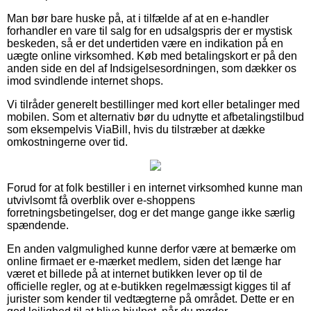
Man bør bare huske på, at i tilfælde af at en e-handler
forhandler en vare til salg for en udsalgspris der er mystisk
beskeden, så er det undertiden være en indikation på en
uægte online virksomhed. Køb med betalingskort er på den
anden side en del af Indsigelsesordningen, som dækker os
imod svindlende internet shops.
Vi tilråder generelt bestillinger med kort eller betalinger med
mobilen. Som et alternativ bør du udnytte et afbetalingstilbud
som eksempelvis ViaBill, hvis du tilstræber at dække
omkostningerne over tid.
Forud for at folk bestiller i en internet virksomhed kunne man
utvivlsomt få overblik over e-shoppens
forretningsbetingelser, dog er det mange gange ikke særlig
spændende.
En anden valgmulighed kunne derfor være at bemærke om
online firmaet er e-mærket medlem, siden det længe har
været et billede på at internet butikken lever op til de
officielle regler, og at e-butikken regelmæssigt kigges til af
jurister som kender til vedtægterne på området. Dette er en