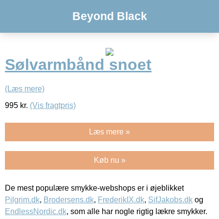
Beyond Black
Sølvarmbånd snoet
(Læs mere)
995
kr.
(Vis fragtpris)
Læs mere »
Køb nu »
De mest populære smykke-webshops er i øjeblikket
Pilgrim.dk
,
Brodersens.dk
,
FrederikIX.dk
,
SifJakobs.dk
og
EndlessNordic.dk
, som alle har nogle rigtig lækre smykker.