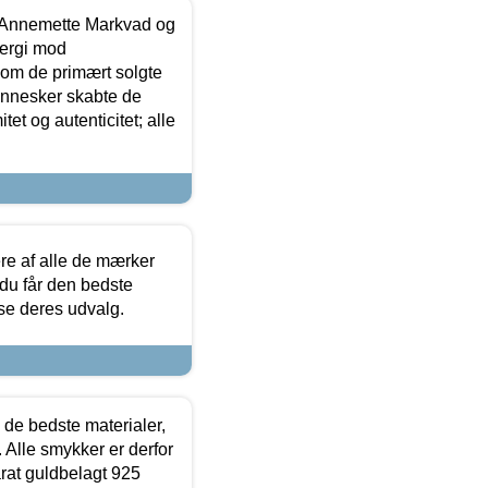
- Annemette Markvad og
ergi mod
som de primært solgte
mennesker skabte de
et og autenticitet; alle
.
re af alle de mærker
 du får den bedste
 se deres udvalg.
 de bedste materialer,
 Alle smykker er derfor
arat guldbelagt 925