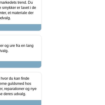
markedets trend. Du
e smykker er lavet i de
ter, et materiale der
udvalg.
 og ure fra en lang
dvalg.
 hvor du kan finde
terne guldsmed hos
r, reparationer og nye
se deres udvalg.