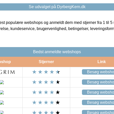
Se udvalget på DyrbergKern.dk
t populære webshops og anmeldt dem med stjerner fra 1 til 5 ud
rrelse, kundeservice, brugervenlighed, betingelser, leveringsfor
Bedst anmeldte webshops
bshop
Stjerner
Link
Besøg websh
Besøg websh
Besøg websh
Besøg websh
Besøg websh