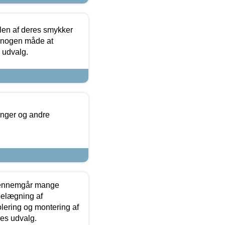
len af deres smykker
å nogen måde at
s udvalg.
inger og andre
gennemgår mange
 belægning af
olering og montering af
res udvalg.