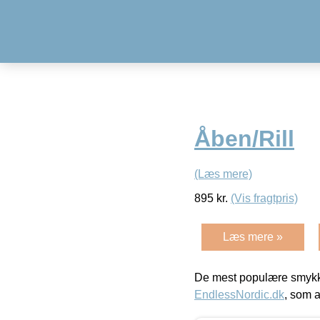
Åben/Rill
(Læs mere)
895
kr.
(Vis fragtpris)
Læs mere »
De mest populære smykk
EndlessNordic.dk
, som a