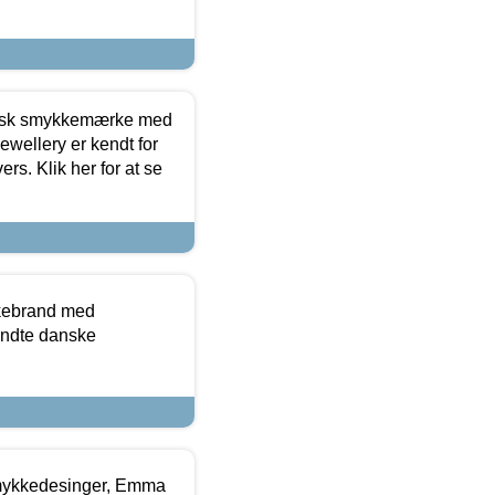
dansk smykkemærke med
ewellery er kendt for
ers. Klik her for at se
kkebrand med
ndte danske
mykkedesinger, Emma