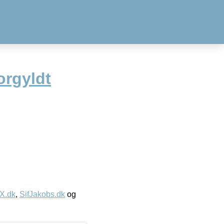
orgyldt
IX.dk
,
SifJakobs.dk
og