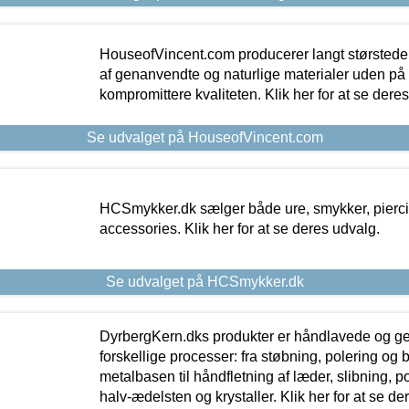
HouseofVincent.com producerer langt størstede
af genanvendte og naturlige materialer uden p
kompromittere kvaliteten. Klik her for at se dere
Se udvalget på HouseofVincent.com
HCSmykker.dk sælger både ure, smykker, pierc
accessories. Klik her for at se deres udvalg.
Se udvalget på HCSmykker.dk
DyrbergKern.dks produkter er håndlavede og 
forskellige processer: fra støbning, polering og
metalbasen til håndfletning af læder, slibning, p
halv-ædelsten og krystaller. Klik her for at se de