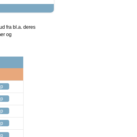
 fra bl.a. deres
mer og
op
op
op
op
op