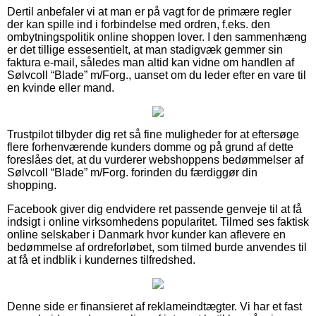
Dertil anbefaler vi at man er på vagt for de primære regler
der kan spille ind i forbindelse med ordren, f.eks. den
ombytningspolitik online shoppen lover. I den sammenhæng
er det tillige essesentielt, at man stadigvæk gemmer sin
faktura e-mail, således man altid kan vidne om handlen af
Sølvcoll “Blade” m/Forg., uanset om du leder efter en vare til
en kvinde eller mand.
Trustpilot tilbyder dig ret så fine muligheder for at eftersøge
flere forhenværende kunders domme og på grund af dette
foreslåes det, at du vurderer webshoppens bedømmelser af
Sølvcoll “Blade” m/Forg. forinden du færdiggør din
shopping.
Facebook giver dig endvidere ret passende genveje til at få
indsigt i online virksomhedens popularitet. Tilmed ses faktisk
online selskaber i Danmark hvor kunder kan aflevere en
bedømmelse af ordreforløbet, som tilmed burde anvendes til
at få et indblik i kundernes tilfredshed.
Denne side er finansieret af reklameindtægter. Vi har et fast