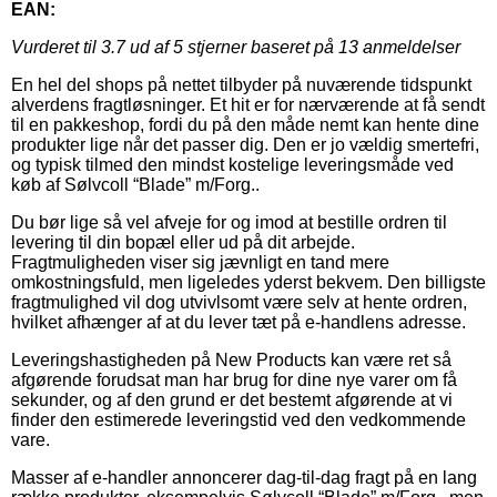
EAN:
Vurderet til
3.7
ud af 5 stjerner baseret på
13
anmeldelser
En hel del shops på nettet tilbyder på nuværende tidspunkt
alverdens fragtløsninger. Et hit er for nærværende at få sendt
til en pakkeshop, fordi du på den måde nemt kan hente dine
produkter lige når det passer dig. Den er jo vældig smertefri,
og typisk tilmed den mindst kostelige leveringsmåde ved
køb af Sølvcoll “Blade” m/Forg..
Du bør lige så vel afveje for og imod at bestille ordren til
levering til din bopæl eller ud på dit arbejde.
Fragtmuligheden viser sig jævnligt en tand mere
omkostningsfuld, men ligeledes yderst bekvem. Den billigste
fragtmulighed vil dog utvivlsomt være selv at hente ordren,
hvilket afhænger af at du lever tæt på e-handlens adresse.
Leveringshastigheden på New Products kan være ret så
afgørende forudsat man har brug for dine nye varer om få
sekunder, og af den grund er det bestemt afgørende at vi
finder den estimerede leveringstid ved den vedkommende
vare.
Masser af e-handler annoncerer dag-til-dag fragt på en lang