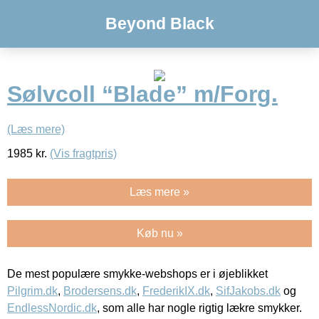
Beyond Black
Sølvcoll “Blade” m/Forg.
(Læs mere)
1985
kr.
(Vis fragtpris)
Læs mere »
Køb nu »
De mest populære smykke-webshops er i øjeblikket
Pilgrim.dk
,
Brodersens.dk
,
FrederikIX.dk
,
SifJakobs.dk
og
EndlessNordic.dk
, som alle har nogle rigtig lækre smykker.