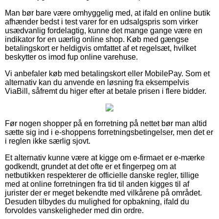
Man bør bare være omhyggelig med, at ifald en online butik
afhænder bedst i test varer for en udsalgspris som virker
usædvanlig fordelagtig, kunne det mange gange være en
indikator for en uærlig online shop. Køb med gængse
betalingskort er heldigvis omfattet af et regelsæt, hvilket
beskytter os imod fup online varehuse.
Vi anbefaler køb med betalingskort eller MobilePay. Som et
alternativ kan du anvende en løsning fra eksempelvis
ViaBill, såfremt du higer efter at betale prisen i flere bidder.
Før nogen shopper på en forretning på nettet bør man altid
sætte sig ind i e-shoppens forretningsbetingelser, men det er
i reglen ikke særlig sjovt.
Et alternativ kunne være at kigge om e-firmaet er e-mærke
godkendt, grundet at det ofte er et fingerpeg om at
netbutikken respekterer de officielle danske regler, tillige
med at online forretningen fra tid til anden kigges til af
jurister der er meget bekendte med vilkårene på området.
Desuden tilbydes du mulighed for opbakning, ifald du
forvoldes vanskeligheder med din ordre.