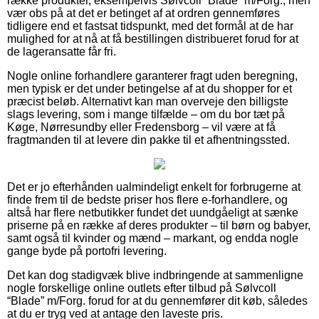
række produkter, eksempelvis Sølvcoll “Blade” m/Forg., men
vær obs på at det er betinget af at ordren gennemføres
tidligere end et fastsat tidspunkt, med det formål at de har
mulighed for at nå at få bestillingen distribueret forud for at
de lageransatte får fri.
Nogle online forhandlere garanterer fragt uden beregning,
men typisk er det under betingelse af at du shopper for et
præcist beløb. Alternativt kan man overveje den billigste
slags levering, som i mange tilfælde – om du bor tæt på
Køge, Nørresundby eller Fredensborg – vil være at få
fragtmanden til at levere din pakke til et afhentningssted.
Det er jo efterhånden ualmindeligt enkelt for forbrugerne at
finde frem til de bedste priser hos flere e-forhandlere, og
altså har flere netbutikker fundet det uundgåeligt at sænke
priserne på en række af deres produkter – til børn og babyer,
samt også til kvinder og mænd – markant, og endda nogle
gange byde på portofri levering.
Det kan dog stadigvæk blive indbringende at sammenligne
nogle forskellige online outlets efter tilbud på Sølvcoll
“Blade” m/Forg. forud for at du gennemfører dit køb, således
at du er tryg ved at antage den laveste pris.