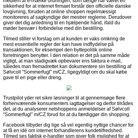
medlem af e-mærke ordningen, som længe har været en
sikkerhed for at internet firmaet forstår den officielle danske
lovgivning, foruden at online shoppen regelmæssigt
monitoreres af sagkyndige der mestrer reglerne. Derudover
giver det dig anledning til en hjælpende hånd, ifald du
møder besvær i forbindelse med din bestilling.
Tilmed stiller vi forslag om at kunden er vaks omkring de
mest essentielle regler der kan have indflydelse på
transaktionen, for eksempel den byttepolitik online
forretningen benytter. I den relation er det på samme måde
vigtigt, at man stadigvæk opbevarer ens faktura e-mail,
således man fremadrettet kan dokumentere sin bestilling af
Sølvcoll “Sommerfugl” m/CZ, ligegyldigt om du skal købe
gave til en pige eller dreng.
Trustpilot yder ret sikre løsninger til at gennemsøge flere
forhenværende konsumenters iagttagelser og derfor tilrådes
det, at du analyserer netshoppens anmeldelser af Sølvcoll
“Sommerfugl” m/CZ forud for at du færdiggør din shopping.
Facebook tilbyder dig lige så vel egentlig nyttige chancer for
at få en idé om internet forhandlerens kundetilfredshed.
Tilmed ses faktisk e-handler som giver folk mulighed for at