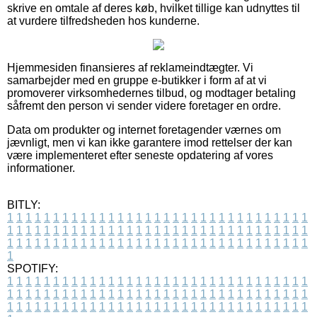
skrive en omtale af deres køb, hvilket tillige kan udnyttes til
at vurdere tilfredsheden hos kunderne.
Hjemmesiden finansieres af reklameindtægter. Vi
samarbejder med en gruppe e-butikker i form af at vi
promoverer virksomhedernes tilbud, og modtager betaling
såfremt den person vi sender videre foretager en ordre.
Data om produkter og internet foretagender værnes om
jævnligt, men vi kan ikke garantere imod rettelser der kan
være implementeret efter seneste opdatering af vores
informationer.
BITLY:
1
1
1
1
1
1
1
1
1
1
1
1
1
1
1
1
1
1
1
1
1
1
1
1
1
1
1
1
1
1
1
1
1
1
1
1
1
1
1
1
1
1
1
1
1
1
1
1
1
1
1
1
1
1
1
1
1
1
1
1
1
1
1
1
1
1
1
1
1
1
1
1
1
1
1
1
1
1
1
1
1
1
1
1
1
1
1
1
1
1
1
1
1
1
1
1
1
1
1
1
SPOTIFY:
1
1
1
1
1
1
1
1
1
1
1
1
1
1
1
1
1
1
1
1
1
1
1
1
1
1
1
1
1
1
1
1
1
1
1
1
1
1
1
1
1
1
1
1
1
1
1
1
1
1
1
1
1
1
1
1
1
1
1
1
1
1
1
1
1
1
1
1
1
1
1
1
1
1
1
1
1
1
1
1
1
1
1
1
1
1
1
1
1
1
1
1
1
1
1
1
1
1
1