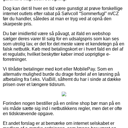
Dog kan det til hver en tid være gunstigt at prøve forskellige
internet outlets efter rabat på Sølvcoll “Sommerfugl” m/CZ
før du handler, således at man er tryg ved at opnå den
skarpeste pris.
Du bør imidlertid være så påvagt, at ifald en webshop
sælger deres varer til salg for en udsalgspris som kan ses
som utrolig lav, er det for det meste være et kendetegn på en
falsk netbutik. Køb med betalingskort er i hvert fald en del af
et regulativ, hvilket beskytter køber imod uoprigtige e-
forretninger.
Vi tilråder betalinger med kort eller MobilePay. Som en
alternativ mulighed burde du drage fordel af en løsning på
afbetaling fra f.eks. ViaBill, såfremt du har i sinde at dække
prisen over et længere tidsrum.
Forinden nogen bestiller på en online shop bør man på en
vis måde sætte sig ind i netbutikkens regler, men det er ofte
en tidskrævende opgave.
Et andet forslag er at bemærke om internet selskabet er