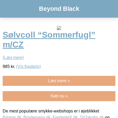
Beyond Black
Sølvcoll “Sommerfugl”
m/CZ
(Læs mere)
985
kr.
(Vis fragtpris)
Læs mere »
Køb nu »
De mest populære smykke-webshops er i øjeblikket
Pilgrim.dk
,
Brodersens.dk
,
FrederikIX.dk
,
SifJakobs.dk
og