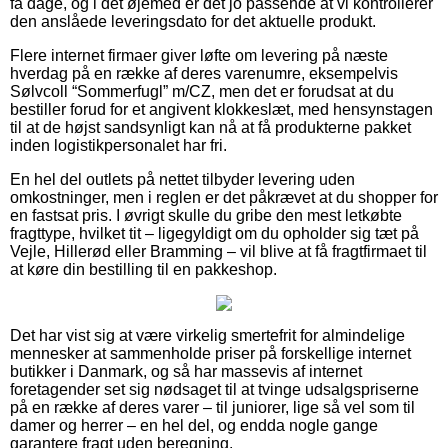
få dage, og i det øjemed er det jo passende at vi kontrollerer
den anslåede leveringsdato for det aktuelle produkt.
Flere internet firmaer giver løfte om levering på næste
hverdag på en række af deres varenumre, eksempelvis
Sølvcoll “Sommerfugl” m/CZ, men det er forudsat at du
bestiller forud for et angivent klokkeslæt, med hensynstagen
til at de højst sandsynligt kan nå at få produkterne pakket
inden logistikpersonalet har fri.
En hel del outlets på nettet tilbyder levering uden
omkostninger, men i reglen er det påkrævet at du shopper for
en fastsat pris. I øvrigt skulle du gribe den mest letkøbte
fragttype, hvilket tit – ligegyldigt om du opholder sig tæt på
Vejle, Hillerød eller Bramming – vil blive at få fragtfirmaet til
at køre din bestilling til en pakkeshop.
Det har vist sig at være virkelig smertefrit for almindelige
mennesker at sammenholde priser på forskellige internet
butikker i Danmark, og så har massevis af internet
foretagender set sig nødsaget til at tvinge udsalgspriserne
på en række af deres varer – til juniorer, lige så vel som til
damer og herrer – en hel del, og endda nogle gange
garantere fragt uden beregning.