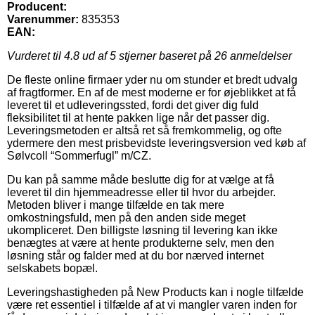
Producent:
Varenummer:
835353
EAN:
Vurderet til
4.8
ud af 5 stjerner baseret på
26
anmeldelser
De fleste online firmaer yder nu om stunder et bredt udvalg
af fragtformer. En af de mest moderne er for øjeblikket at få
leveret til et udleveringssted, fordi det giver dig fuld
fleksibilitet til at hente pakken lige når det passer dig.
Leveringsmetoden er altså ret så fremkommelig, og ofte
ydermere den mest prisbevidste leveringsversion ved køb af
Sølvcoll “Sommerfugl” m/CZ.
Du kan på samme måde beslutte dig for at vælge at få
leveret til din hjemmeadresse eller til hvor du arbejder.
Metoden bliver i mange tilfælde en tak mere
omkostningsfuld, men på den anden side meget
ukompliceret. Den billigste løsning til levering kan ikke
benægtes at være at hente produkterne selv, men den
løsning står og falder med at du bor nærved internet
selskabets bopæl.
Leveringshastigheden på New Products kan i nogle tilfælde
være ret essentiel i tilfælde af at vi mangler varen inden for