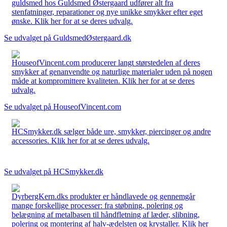
guldsmed hos Guldsmed Østergaard udfører alt fra
stenfatninger, reparationer og nye unikke smykker efter eget
ønske. Klik her for at se deres udvalg.
Se udvalget på GuldsmedØstergaard.dk
HouseofVincent.com producerer langt størstedelen af deres
smykker af genanvendte og naturlige materialer uden på nogen
måde at kompromittere kvaliteten. Klik her for at se deres
udvalg.
Se udvalget på HouseofVincent.com
HCSmykker.dk sælger både ure, smykker, piercinger og andre
accessories. Klik her for at se deres udvalg.
Se udvalget på HCSmykker.dk
DyrbergKern.dks produkter er håndlavede og gennemgår
mange forskellige processer: fra støbning, polering og
belægning af metalbasen til håndfletning af læder, slibning,
polering og montering af halv-ædelsten og krystaller. Klik her