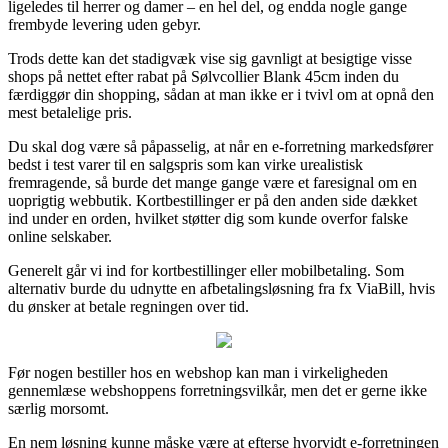
ligeledes til herrer og damer – en hel del, og endda nogle gange
frembyde levering uden gebyr.
Trods dette kan det stadigvæk vise sig gavnligt at besigtige visse
shops på nettet efter rabat på Sølvcollier Blank 45cm inden du
færdiggør din shopping, sådan at man ikke er i tvivl om at opnå den
mest betalelige pris.
Du skal dog være så påpasselig, at når en e-forretning markedsfører
bedst i test varer til en salgspris som kan virke urealistisk
fremragende, så burde det mange gange være et faresignal om en
uoprigtig webbutik. Kortbestillinger er på den anden side dækket
ind under en orden, hvilket støtter dig som kunde overfor falske
online selskaber.
Generelt går vi ind for kortbestillinger eller mobilbetaling. Som
alternativ burde du udnytte en afbetalingsløsning fra fx ViaBill, hvis
du ønsker at betale regningen over tid.
Før nogen bestiller hos en webshop kan man i virkeligheden
gennemlæse webshoppens forretningsvilkår, men det er gerne ikke
særlig morsomt.
En nem løsning kunne måske være at efterse hvorvidt e-forretningen