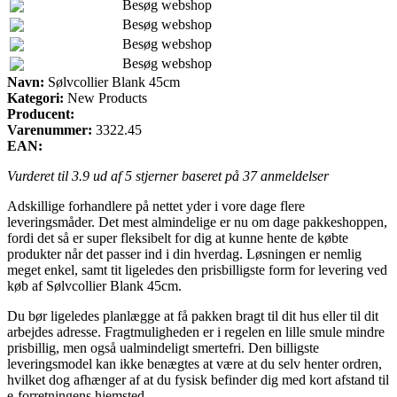
Besøg webshop
Besøg webshop
Besøg webshop
Besøg webshop
Navn:
Sølvcollier Blank 45cm
Kategori:
New Products
Producent:
Varenummer:
3322.45
EAN:
Vurderet til
3.9
ud af 5 stjerner baseret på
37
anmeldelser
Adskillige forhandlere på nettet yder i vore dage flere
leveringsmåder. Det mest almindelige er nu om dage pakkeshoppen,
fordi det så er super fleksibelt for dig at kunne hente de købte
produkter når det passer ind i din hverdag. Løsningen er nemlig
meget enkel, samt tit ligeledes den prisbilligste form for levering ved
køb af Sølvcollier Blank 45cm.
Du bør ligeledes planlægge at få pakken bragt til dit hus eller til dit
arbejdes adresse. Fragtmuligheden er i regelen en lille smule mindre
prisbillig, men også ualmindeligt smertefri. Den billigste
leveringsmodel kan ikke benægtes at være at du selv henter ordren,
hvilket dog afhænger af at du fysisk befinder dig med kort afstand til
e-forretningens hjemsted.