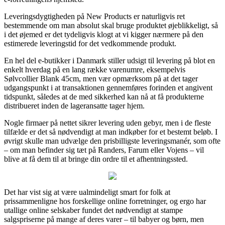
Leveringsdygtigheden på New Products er naturligvis ret
bestemmende om man absolut skal bruge produktet øjeblikkeligt, så
i det øjemed er det tydeligvis klogt at vi kigger nærmere på den
estimerede leveringstid for det vedkommende produkt.
En hel del e-butikker i Danmark stiller udsigt til levering på blot en
enkelt hverdag på en lang række varenumre, eksempelvis
Sølvcollier Blank 45cm, men vær opmærksom på at det tager
udgangspunkt i at transaktionen gennemføres forinden et angivent
tidspunkt, således at de med sikkerhed kan nå at få produkterne
distribueret inden de lageransatte tager hjem.
Nogle firmaer på nettet sikrer levering uden gebyr, men i de fleste
tilfælde er det så nødvendigt at man indkøber for et bestemt beløb. I
øvrigt skulle man udvælge den prisbilligste leveringsmanér, som ofte
– om man befinder sig tæt på Randers, Farum eller Vojens – vil
blive at få dem til at bringe din ordre til et afhentningssted.
Det har vist sig at være ualmindeligt smart for folk at
prissammenligne hos forskellige online forretninger, og ergo har
utallige online selskaber fundet det nødvendigt at stampe
salgspriserne på mange af deres varer – til babyer og børn, men