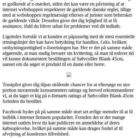
er godkendt af e-mærket, siden det kan være en påvisning af at
internet webshoppen respekterer de gældende danske regler, tillige
med at webshoppen regelmæssigt efterses af jurister som behersker
de gældende vilkår. Desuden giver det dig lejlighed til at få
assistance, ifald du bliver udsat for problemer ved dit indkøb.
Ligeledes foreslår vi at kunden er påpasselig med de mest essentielle
retningslinjer der kan have betydning for handlen, f.eks. hvilken
ombytningsrettighed e-forretningen har. Her er det på samme måde
afgørende, at man stadig bevarer sin kvittering, så man til enhver tid
vil kunne dokumentere bestillingen af Sølvcollier Blank 45cm,
uanset om du søger et produkt til en dame eller herre.
Trustpilot giver dig tilpas strålende chancer for at eftersøge en stor
portion nuværende konsumenters ratings og herved rekommanderer
vi, at du tager et kig på e-firmaets ratings af Sølvcollier Blank 45cm
forinden du bestiller.
Facebook byder på på samme måde stort set ærlige metoder til at få
indblik i internet firmaets popularitet. Foruden det er der mange
internet outlets hvor du kan publicere en anmeldelse af deres
købsoplevelse, hvilket på samme måde kan drages fordel af til
afvejning af kundernes tilfredshed.