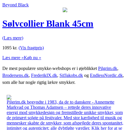
Beyond Black
Sølvcollier Blank 45cm
(Læs mere)
1095
kr.
(Vis fragtpris)
Læs mere »
Køb nu »
De mest populære smykke-webshops er i øjeblikket
Pilgrim.dk
,
Brodersens.dk
,
FrederikIX.dk
,
SifJakobs.dk
og
EndlessNordic.dk
,
som alle har nogle rigtig lækre smykker.
Pilgrim.dk begyndte i 1983, da de to danskere - Annemette
Markvad og Thomas Adamsen – rettede deres innovative
energi mod smykkedesign og fremstillede unikke smykker, som
de primært solgte på festivaler. Med stor kærlighed til musik og
mennesker skabte de smykker, som afspejlede deres spontanitet,
intimitet og autenticitet; alle dybtfølte værdier. Klik her for at se