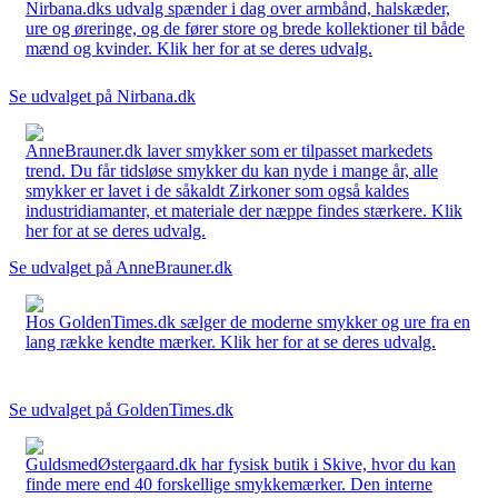
Nirbana.dks udvalg spænder i dag over armbånd, halskæder,
ure og øreringe, og de fører store og brede kollektioner til både
mænd og kvinder. Klik her for at se deres udvalg.
Se udvalget på Nirbana.dk
AnneBrauner.dk laver smykker som er tilpasset markedets
trend. Du får tidsløse smykker du kan nyde i mange år, alle
smykker er lavet i de såkaldt Zirkoner som også kaldes
industridiamanter, et materiale der næppe findes stærkere. Klik
her for at se deres udvalg.
Se udvalget på AnneBrauner.dk
Hos GoldenTimes.dk sælger de moderne smykker og ure fra en
lang række kendte mærker. Klik her for at se deres udvalg.
Se udvalget på GoldenTimes.dk
GuldsmedØstergaard.dk har fysisk butik i Skive, hvor du kan
finde mere end 40 forskellige smykkemærker. Den interne