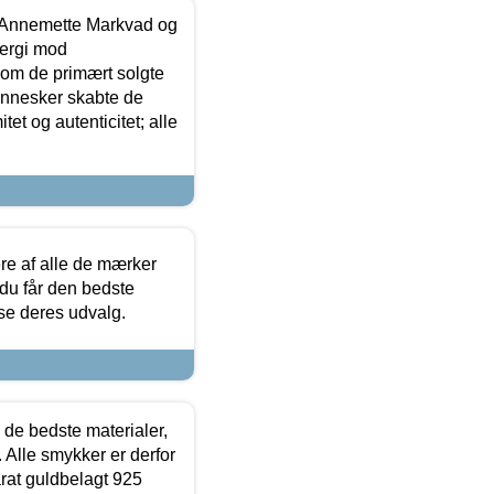
- Annemette Markvad og
ergi mod
som de primært solgte
mennesker skabte de
et og autenticitet; alle
.
re af alle de mærker
 du får den bedste
 se deres udvalg.
 de bedste materialer,
 Alle smykker er derfor
arat guldbelagt 925