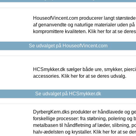
HouseofVincent.com producerer langt størstede
af genanvendte og naturlige materialer uden p
kompromittere kvaliteten. Klik her for at se dere
Se udvalget på HouseofVincent.com
HCSmykker.dk sælger både ure, smykker, pierc
accessories. Klik her for at se deres udvalg.
Se udvalget på HCSmykker.dk
DyrbergKern.dks produkter er håndlavede og 
forskellige processer: fra støbning, polering og
metalbasen til håndfletning af læder, slibning, p
halv-ædelsten og krystaller. Klik her for at se de