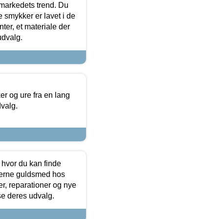
markedets trend. Du
e smykker er lavet i de
ter, et materiale der
udvalg.
 og ure fra en lang
dvalg.
 hvor du kan finde
terne guldsmed hos
r, reparationer og nye
se deres udvalg.