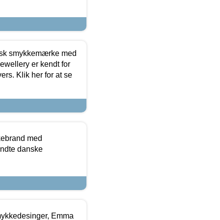
dansk smykkemærke med
ewellery er kendt for
ers. Klik her for at se
kkebrand med
ndte danske
mykkedesinger, Emma