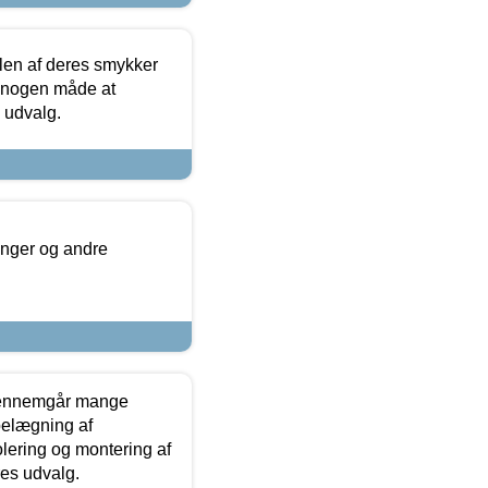
len af deres smykker
å nogen måde at
s udvalg.
inger og andre
gennemgår mange
 belægning af
olering og montering af
res udvalg.