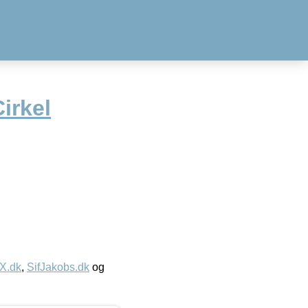
irkel
IX.dk
,
SifJakobs.dk
og