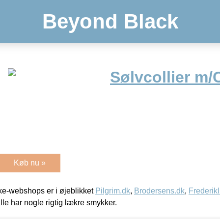
Beyond Black
Sølvcollier m/C
Køb nu »
e-webshops er i øjeblikket
Pilgrim.dk
,
Brodersens.dk
,
Frederik
lle har nogle rigtig lækre smykker.