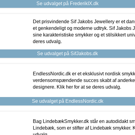
Se udvalget på FrederikIX.dk
Det prisvindende Sif Jakobs Jewellery er et 
et genkendeligt og moderne udtryk. Sif Jakobs J
sine karakteristiske smykker og et stilsikkert univ
deres udvalg.
Se udvalget på SifJakobs.dk
EndlessNordic.dk er et eksklusivt nordisk smy
verdensomspændende succes skabt af anderke
designere. Klik her for at se deres udvalg.
Se udvalget på EndlessNordic.dk
Bag LindebækSmykker.dk står en autodidakt s
Lindebæk, som er stifter af Lindebæk smykker. Kl
udvalg.