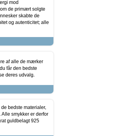
ergi mod
som de primært solgte
mennesker skabte de
et og autenticitet; alle
.
re af alle de mærker
 du får den bedste
 se deres udvalg.
 de bedste materialer,
 Alle smykker er derfor
arat guldbelagt 925