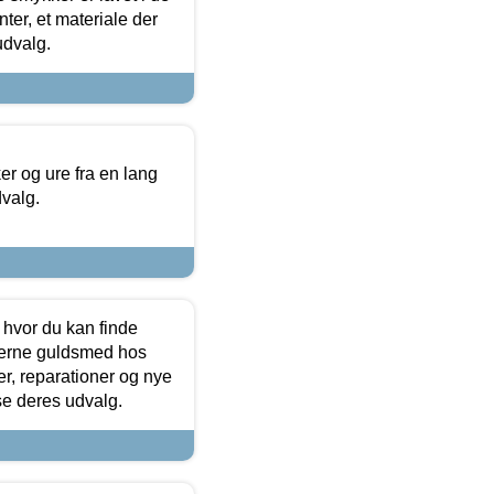
ter, et materiale der
udvalg.
 og ure fra en lang
dvalg.
 hvor du kan finde
terne guldsmed hos
r, reparationer og nye
se deres udvalg.