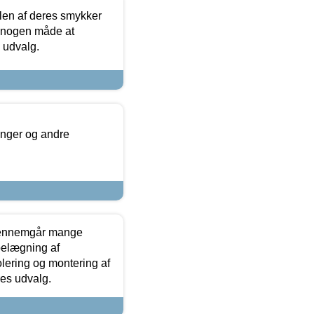
len af deres smykker
å nogen måde at
s udvalg.
inger og andre
gennemgår mange
 belægning af
olering og montering af
res udvalg.