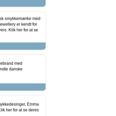
dansk smykkemærke med
ewellery er kendt for
ers. Klik her for at se
kkebrand med
ndte danske
mykkedesinger, Emma
ik her for at se deres