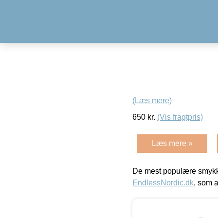
(Læs mere)
650
kr.
(Vis fragtpris)
Læs mere »
De mest populære smykk
EndlessNordic.dk
, som a