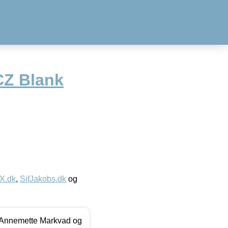
CZ Blank
IX.dk
,
SifJakobs.dk
og
- Annemette Markvad og