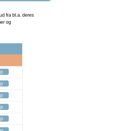
 fra bl.a. deres
mer og
op
op
op
op
op
op