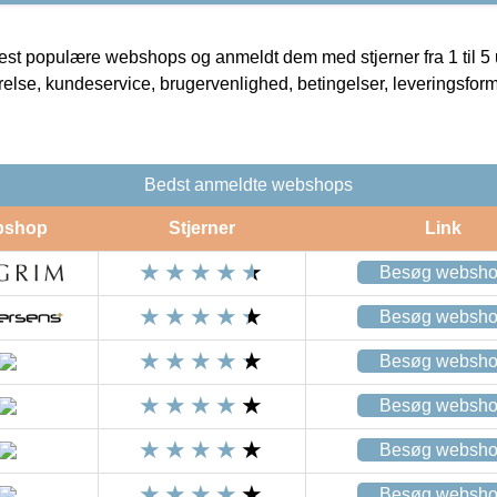
t populære webshops og anmeldt dem med stjerner fra 1 til 5 ud
rrelse, kundeservice, brugervenlighed, betingelser, leveringsfor
Bedst anmeldte webshops
bshop
Stjerner
Link
Besøg websh
Besøg websh
Besøg websh
Besøg websh
Besøg websh
Besøg websh