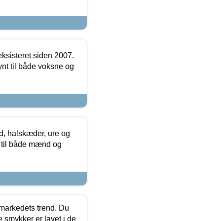
ksisteret siden 2007.
nt til både voksne og
, halskæder, ure og
r til både mænd og
markedets trend. Du
e smykker er lavet i de