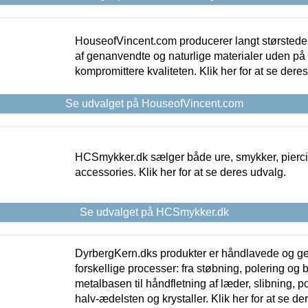
HouseofVincent.com producerer langt størstede
af genanvendte og naturlige materialer uden p
kompromittere kvaliteten. Klik her for at se dere
Se udvalget på HouseofVincent.com
HCSmykker.dk sælger både ure, smykker, pierc
accessories. Klik her for at se deres udvalg.
Se udvalget på HCSmykker.dk
DyrbergKern.dks produkter er håndlavede og 
forskellige processer: fra støbning, polering og
metalbasen til håndfletning af læder, slibning, p
halv-ædelsten og krystaller. Klik her for at se de