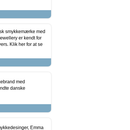
dansk smykkemærke med
ewellery er kendt for
ers. Klik her for at se
kkebrand med
ndte danske
mykkedesinger, Emma