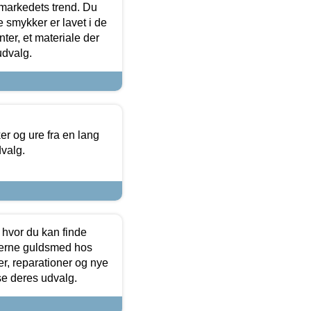
markedets trend. Du
e smykker er lavet i de
ter, et materiale der
udvalg.
 og ure fra en lang
dvalg.
 hvor du kan finde
terne guldsmed hos
r, reparationer og nye
se deres udvalg.