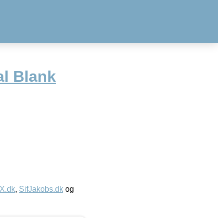
al Blank
IX.dk
,
SifJakobs.dk
og