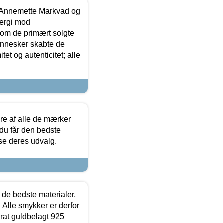
- Annemette Markvad og
ergi mod
som de primært solgte
mennesker skabte de
et og autenticitet; alle
.
re af alle de mærker
 du får den bedste
 se deres udvalg.
 de bedste materialer,
 Alle smykker er derfor
arat guldbelagt 925