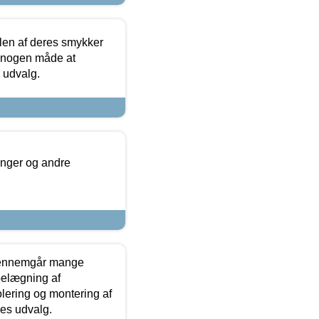
len af deres smykker
å nogen måde at
s udvalg.
inger og andre
gennemgår mange
 belægning af
olering og montering af
res udvalg.