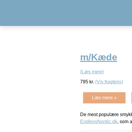
m/Kæde
(Læs mere)
795
kr.
(Vis fragtpris)
Læs mere »
De mest populære smykk
EndlessNordic.dk
, som a