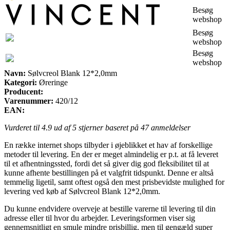
Besøg
webshop
Besøg
webshop
Besøg
webshop
Navn:
Sølvcreol Blank 12*2,0mm
Kategori:
Øreringe
Producent:
Varenummer:
420/12
EAN:
Vurderet til
4.9
ud af 5 stjerner baseret på
47
anmeldelser
En række internet shops tilbyder i øjeblikket et hav af forskellige
metoder til levering. En der er meget almindelig er p.t. at få leveret
til et afhentningssted, fordi det så giver dig god fleksibilitet til at
kunne afhente bestillingen på et valgfrit tidspunkt. Denne er altså
temmelig ligetil, samt oftest også den mest prisbevidste mulighed for
levering ved køb af Sølvcreol Blank 12*2,0mm.
Du kunne endvidere overveje at bestille varerne til levering til din
adresse eller til hvor du arbejder. Leveringsformen viser sig
gennemsnitligt en smule mindre prisbillig, men til gengæld super