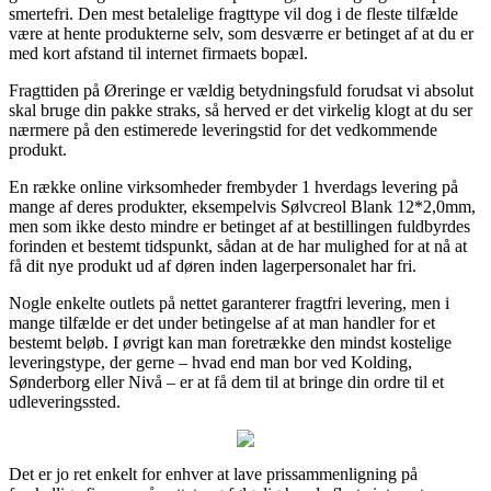
smertefri. Den mest betalelige fragttype vil dog i de fleste tilfælde
være at hente produkterne selv, som desværre er betinget af at du er
med kort afstand til internet firmaets bopæl.
Fragttiden på Øreringe er vældig betydningsfuld forudsat vi absolut
skal bruge din pakke straks, så herved er det virkelig klogt at du ser
nærmere på den estimerede leveringstid for det vedkommende
produkt.
En række online virksomheder frembyder 1 hverdags levering på
mange af deres produkter, eksempelvis Sølvcreol Blank 12*2,0mm,
men som ikke desto mindre er betinget af at bestillingen fuldbyrdes
forinden et bestemt tidspunkt, sådan at de har mulighed for at nå at
få dit nye produkt ud af døren inden lagerpersonalet har fri.
Nogle enkelte outlets på nettet garanterer fragtfri levering, men i
mange tilfælde er det under betingelse af at man handler for et
bestemt beløb. I øvrigt kan man foretrække den mindst kostelige
leveringstype, der gerne – hvad end man bor ved Kolding,
Sønderborg eller Nivå – er at få dem til at bringe din ordre til et
udleveringssted.
Det er jo ret enkelt for enhver at lave prissammenligning på