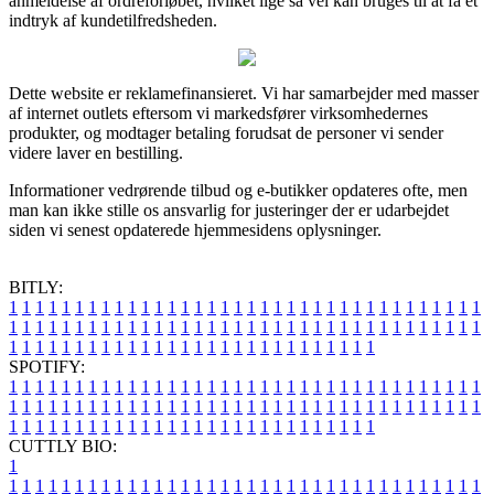
anmeldelse af ordreforløbet, hvilket lige så vel kan bruges til at få et
indtryk af kundetilfredsheden.
Dette website er reklamefinansieret. Vi har samarbejder med masser
af internet outlets eftersom vi markedsfører virksomhedernes
produkter, og modtager betaling forudsat de personer vi sender
videre laver en bestilling.
Informationer vedrørende tilbud og e-butikker opdateres ofte, men
man kan ikke stille os ansvarlig for justeringer der er udarbejdet
siden vi senest opdaterede hjemmesidens oplysninger.
BITLY:
1
1
1
1
1
1
1
1
1
1
1
1
1
1
1
1
1
1
1
1
1
1
1
1
1
1
1
1
1
1
1
1
1
1
1
1
1
1
1
1
1
1
1
1
1
1
1
1
1
1
1
1
1
1
1
1
1
1
1
1
1
1
1
1
1
1
1
1
1
1
1
1
1
1
1
1
1
1
1
1
1
1
1
1
1
1
1
1
1
1
1
1
1
1
1
1
1
1
1
1
SPOTIFY:
1
1
1
1
1
1
1
1
1
1
1
1
1
1
1
1
1
1
1
1
1
1
1
1
1
1
1
1
1
1
1
1
1
1
1
1
1
1
1
1
1
1
1
1
1
1
1
1
1
1
1
1
1
1
1
1
1
1
1
1
1
1
1
1
1
1
1
1
1
1
1
1
1
1
1
1
1
1
1
1
1
1
1
1
1
1
1
1
1
1
1
1
1
1
1
1
1
1
1
1
CUTTLY BIO:
1
1
1
1
1
1
1
1
1
1
1
1
1
1
1
1
1
1
1
1
1
1
1
1
1
1
1
1
1
1
1
1
1
1
1
1
1