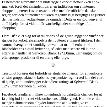
Et nemmere alternativ er at undersøge hvorvidt netbutikken er e-
mærket, fordi det almindeligvis er en indikation om at internet
shoppen opererer i overensstemmelse med de officielle danske
regler, foruden at internet butikken regelmæssigt besigtiges af jurister
der har indsigt i vedtægterne på området. Dette er en god genvej til
at få hjælp, for så vidt du får vanskeligheder som følge af din
shopping.
Dertil slår vi et slag for at du er obs på de grundlæggende vilkår der
gælder for købet, eksempelvis den bytteret e-firmaet tilsikrer. I den
sammenhæng er det samtidig relevant, at man til enhver tid
bibeholder ens e-mail kvittering, således man senere vil kunne
eftervise handlen af Sølvcreol Blank 12*2,0mm, uafhængig om du
efterspørger produkter til en dreng eller pige.
Trustpilot forærer dig forholdsvis strålende chancer for at verificere
en stor gruppe aktuelle køberes synspunkter og herved kan det være
til hjælp, at du undersøger e-handlens ratings af Sølvcreol Blank
12*2,0mm forinden du køber.
Facebook resulterer i tillige nogenlunde fordelagtige chancer for at
få et kig ind i internet virksomhedens pålidelighed. Herinde er der
mange e-firmaer som tilbyder kunderne at tilkendegive en