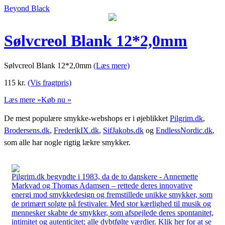
Beyond Black
Sølvcreol Blank 12*2,0mm
Sølvcreol Blank 12*2,0mm
(Læs mere)
115
kr.
(Vis fragtpris)
Læs mere »
Køb nu »
De mest populære smykke-webshops er i øjeblikket
Pilgrim.dk
,
Brodersens.dk
,
FrederikIX.dk
,
SifJakobs.dk
og
EndlessNordic.dk
,
som alle har nogle rigtig lækre smykker.
Pilgrim.dk begyndte i 1983, da de to danskere - Annemette
Markvad og Thomas Adamsen – rettede deres innovative
energi mod smykkedesign og fremstillede unikke smykker, som
de primært solgte på festivaler. Med stor kærlighed til musik og
mennesker skabte de smykker, som afspejlede deres spontanitet,
intimitet og autenticitet; alle dybtfølte værdier. Klik her for at se