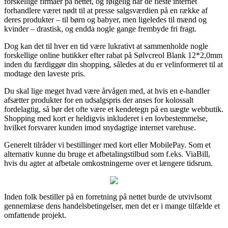
forskellige firmaer på nettet, og følgelig har de fleste internet
forhandlere været nødt til at presse salgsværdien på en række af
deres produkter – til børn og babyer, men ligeledes til mænd og
kvinder – drastisk, og endda nogle gange frembyde fri fragt.
Dog kan det til hver en tid være lukrativt at sammenholde nogle
forskellige online butikker efter rabat på Sølvcreol Blank 12*2,0mm
inden du færdiggør din shopping, således at du er velinformeret til at
modtage den laveste pris.
Du skal lige meget hvad være årvågen med, at hvis en e-handler
afsætter produkter for en udsalgspris der anses for kolossalt
fordelagtig, så bør det ofte være et kendetegn på en uægte webbutik.
Shopping med kort er heldigvis inkluderet i en lovbestemmelse,
hvilket forsvarer kunden imod snydagtige internet varehuse.
Generelt tilråder vi bestillinger med kort eller MobilePay. Som et
alternativ kunne du bruge et afbetalingstilbud som f.eks. ViaBill,
hvis du agter at afbetale omkostningerne over et længere tidsrum.
Inden folk bestiller på en forretning på nettet burde de utvivlsomt
gennemlæse dens handelsbetingelser, men det er i mange tilfælde et
omfattende projekt.