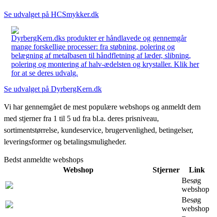
Se udvalget på HCSmykker.dk
DyrbergKern.dks produkter er håndlavede og gennemgår
mange forskellige processer: fra støbning, polering og
belægning af metalbasen til håndfletning af læder, slibning,
polering og montering af halv-ædelsten og krystaller. Klik her
for at se deres udvalg.
Se udvalget på DyrbergKern.dk
Vi har gennemgået de mest populære webshops og anmeldt dem
med stjerner fra 1 til 5 ud fra bl.a. deres prisniveau,
sortimentstørrelse, kundeservice, brugervenlighed, betingelser,
leveringsformer og betalingsmuligheder.
Bedst anmeldte webshops
Webshop
Stjerner
Link
Besøg
webshop
Besøg
webshop