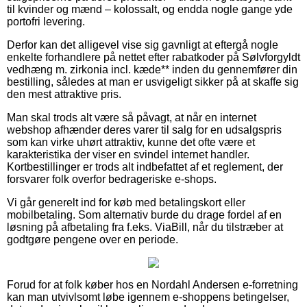
til kvinder og mænd – kolossalt, og endda nogle gange yde
portofri levering.
Derfor kan det alligevel vise sig gavnligt at eftergå nogle
enkelte forhandlere på nettet efter rabatkoder på Sølvforgyldt
vedhæng m. zirkonia incl. kæde** inden du gennemfører din
bestilling, således at man er usvigeligt sikker på at skaffe sig
den mest attraktive pris.
Man skal trods alt være så påvagt, at når en internet
webshop afhænder deres varer til salg for en udsalgspris
som kan virke uhørt attraktiv, kunne det ofte være et
karakteristika der viser en svindel internet handler.
Kortbestillinger er trods alt indbefattet af et reglement, der
forsvarer folk overfor bedrageriske e-shops.
Vi går generelt ind for køb med betalingskort eller
mobilbetaling. Som alternativ burde du drage fordel af en
løsning på afbetaling fra f.eks. ViaBill, når du tilstræber at
godtgøre pengene over en periode.
Forud for at folk køber hos en Nordahl Andersen e-forretning
kan man utvivlsomt løbe igennem e-shoppens betingelser,