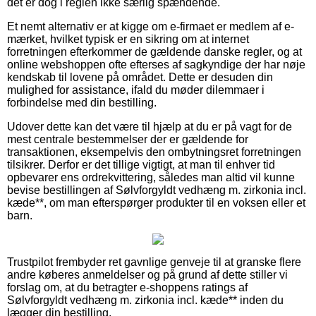
det er dog i reglen ikke særlig spændende.
Et nemt alternativ er at kigge om e-firmaet er medlem af e-
mærket, hvilket typisk er en sikring om at internet
forretningen efterkommer de gældende danske regler, og at
online webshoppen ofte efterses af sagkyndige der har nøje
kendskab til lovene på området. Dette er desuden din
mulighed for assistance, ifald du møder dilemmaer i
forbindelse med din bestilling.
Udover dette kan det være til hjælp at du er på vagt for de
mest centrale bestemmelser der er gældende for
transaktionen, eksempelvis den ombytningsret forretningen
tilsikrer. Derfor er det tillige vigtigt, at man til enhver tid
opbevarer ens ordrekvittering, således man altid vil kunne
bevise bestillingen af Sølvforgyldt vedhæng m. zirkonia incl.
kæde**, om man efterspørger produkter til en voksen eller et
barn.
Trustpilot frembyder ret gavnlige genveje til at granske flere
andre køberes anmeldelser og på grund af dette stiller vi
forslag om, at du betragter e-shoppens ratings af
Sølvforgyldt vedhæng m. zirkonia incl. kæde** inden du
lægger din bestilling.