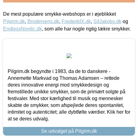
De mest populære smykke-webshops er i øjeblikket
Pilgrim.dk
,
Brodersens.dk
,
FrederikIX.dk
,
SifJakobs.dk
og
EndlessNordic.dk
, som alle har nogle rigtig lækre smykker.
Pilgrim.dk begyndte i 1983, da de to danskere -
Annemette Markvad og Thomas Adamsen – rettede
deres innovative energi mod smykkedesign og
fremstillede unikke smykker, som de primært solgte på
festivaler. Med stor kærlighed til musik og mennesker
skabte de smykker, som afspejlede deres spontanitet,
intimitet og autenticitet; alle dybtfølte værdier. Klik her for
at se deres udvalg.
Se udvalget på Pilgrim.dk