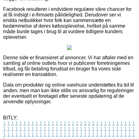
Facebook resulterer i endvidere regulære sikre chancer for
at få indsigt i e-firmaets pålidelighed. Derudover ser vi
endda netbutikker hvor folk kan sammensætte en
bedømmelse af deres købsoplevelse, hvilket på samme
måde burde tages i brug til at vurdere tidligere kunders
oplevelser.
Denne side er finansieret af annoncer. Vi har aftaler med en
samling af online outlets hvor vi publicerer forretningernes
tilbud, og får betaling forudsat en bruger fra vores side
realiserer en transaktion.
Data om produkter og online varehuse understøttes fra tid til
anden, men man kan ikke stille os ansvarlig for reguleringer
der eventuelt er foretaget efter seneste opdatering af de
anvendte oplysninger.
BITLY:
1
1
1
1
1
1
1
1
1
1
1
1
1
1
1
1
1
1
1
1
1
1
1
1
1
1
1
1
1
1
1
1
1
1
1
1
1
1
1
1
1
1
1
1
1
1
1
1
1
1
1
1
1
1
1
1
1
1
1
1
1
1
1
1
1
1
1
1
1
1
1
1
1
1
1
1
1
1
1
1
1
1
1
1
1
1
1
1
1
1
1
1
1
1
1
1
1
1
1