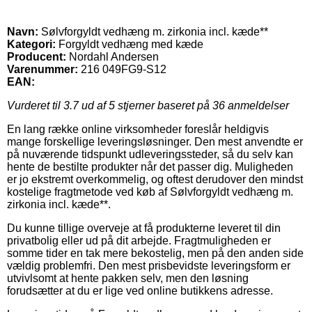
Navn:
Sølvforgyldt vedhæng m. zirkonia incl. kæde**
Kategori:
Forgyldt vedhæng med kæde
Producent:
Nordahl Andersen
Varenummer:
216 049FG9-S12
EAN:
Vurderet til
3.7
ud af 5 stjerner baseret på
36
anmeldelser
En lang række online virksomheder foreslår heldigvis
mange forskellige leveringsløsninger. Den mest anvendte er
på nuværende tidspunkt udleveringssteder, så du selv kan
hente de bestilte produkter når det passer dig. Muligheden
er jo ekstremt overkommelig, og oftest derudover den mindst
kostelige fragtmetode ved køb af Sølvforgyldt vedhæng m.
zirkonia incl. kæde**.
Du kunne tillige overveje at få produkterne leveret til din
privatbolig eller ud på dit arbejde. Fragtmuligheden er
somme tider en tak mere bekostelig, men på den anden side
vældig problemfri. Den mest prisbevidste leveringsform er
utvivlsomt at hente pakken selv, men den løsning
forudsætter at du er lige ved online butikkens adresse.