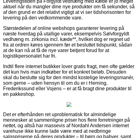
Leveringstiden på Forgyldt vedhæng med kæde er jo meget
aktuel når du mangler dine nye produkter om få sekunder, så
af den grund er det relativt vigtigt at vi ser tidshorisonten for
levering på den vedkommende vare.
Størstedelen af online webshops garanterer levering på
næste hverdag på utallige varer, eksempelvis Sølvforgyldt
vedhæng m. zirkonia incl. kæde**, hvilket dog er regnet ud
fra at ordren køres igennem før et besluttet tidspunkt, sådan
at de kan nå at få de nye varer betjent forud for at
logistikpersonalet har fri.
Indtil flere internet butikker lover gratis fragt, men ofte gælder
det kun hvis man indkøber for et konkret beløb. Desuden
skal du beslutte sig for den mindst kostelige leveringsmanér,
som gerne – uden hensyn til om du er i Herning,
Frederikssund eller Vojens – er at få bragt dine produkter til
en pakkeshop.
Det er efterhånden ret uproblematisk for almindelige
mennesker at sammenligne priser hos flere forretninger på
nettet, og altså har massevis af Nordahl Andersen internet
varehuse ikke kunne lade være med at nedbringe
salgspriserne på deres produkter – til børn og babyer, samt