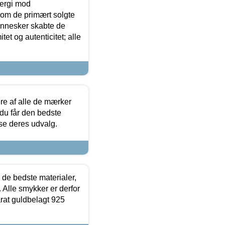
ergi mod
som de primært solgte
mennesker skabte de
et og autenticitet; alle
.
re af alle de mærker
 du får den bedste
 se deres udvalg.
 de bedste materialer,
 Alle smykker er derfor
arat guldbelagt 925