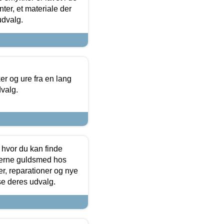
ter, et materiale der
udvalg.
 og ure fra en lang
dvalg.
 hvor du kan finde
terne guldsmed hos
r, reparationer og nye
se deres udvalg.