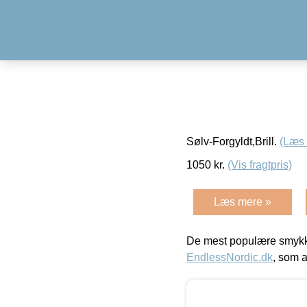
Sølv-Forgyldt,Brill.
(Læs
1050
kr.
(Vis fragtpris)
Læs mere »
De mest populære smykk
EndlessNordic.dk
, som a