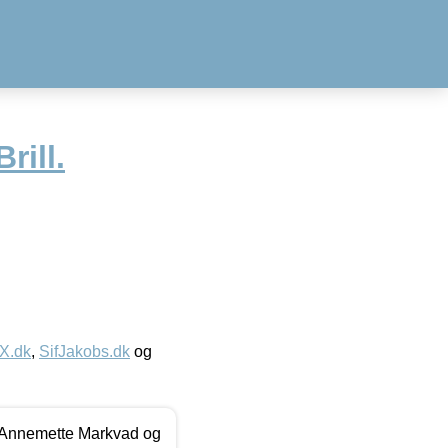
rill.
IX.dk
,
SifJakobs.dk
og
- Annemette Markvad og