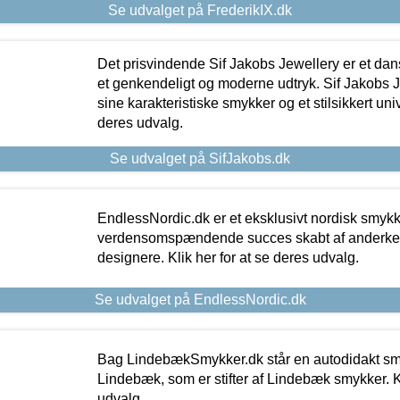
Se udvalget på FrederikIX.dk
Det prisvindende Sif Jakobs Jewellery er et 
et genkendeligt og moderne udtryk. Sif Jakobs J
sine karakteristiske smykker og et stilsikkert univ
deres udvalg.
Se udvalget på SifJakobs.dk
EndlessNordic.dk er et eksklusivt nordisk smy
verdensomspændende succes skabt af anderke
designere. Klik her for at se deres udvalg.
Se udvalget på EndlessNordic.dk
Bag LindebækSmykker.dk står en autodidakt s
Lindebæk, som er stifter af Lindebæk smykker. Kl
udvalg.