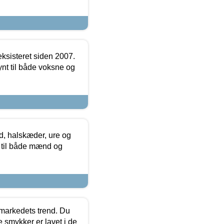
ksisteret siden 2007.
nt til både voksne og
, halskæder, ure og
r til både mænd og
markedets trend. Du
e smykker er lavet i de