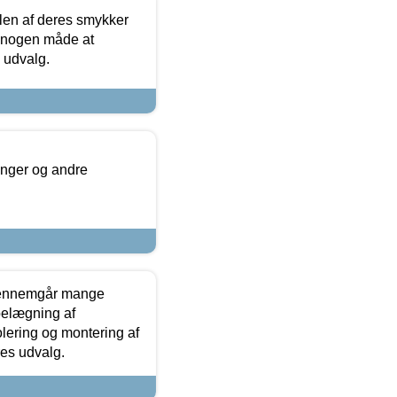
len af deres smykker
å nogen måde at
s udvalg.
inger og andre
gennemgår mange
 belægning af
olering og montering af
res udvalg.