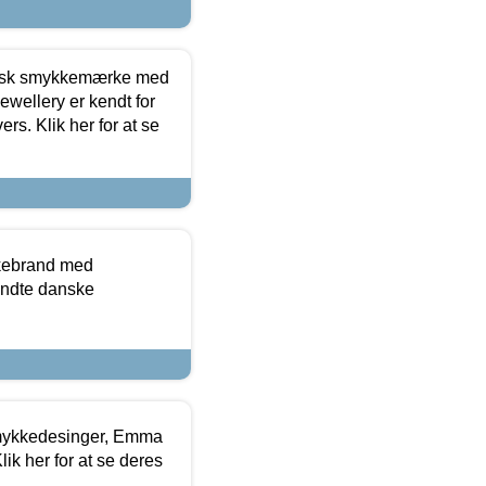
dansk smykkemærke med
ewellery er kendt for
ers. Klik her for at se
kkebrand med
ndte danske
mykkedesinger, Emma
ik her for at se deres