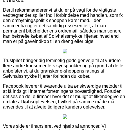
dit indkøb.
Dertil rekommanderer vi at du er på vagt for de vigtigste
vedtægter der spiller ind i forbindelse med handlen, som fx
den ombytningspolitik shoppen kører med. I den
sammenhæng er det samtidig essesentielt, at man
permanent bibeholder ens ordremail, således man senere
kan bekræfte købet af Sølvhalssmykke Hjerter, hvad end
man er på gaveindkøb til en dreng eller pige.
Trustpilot bringer dig temmelig gode genveje til at vurdere
flere andre konsumenters synspunkter og på grund af dette
anbefaler vi, at du gransker e-shoppens ratings af
Sølvhalssmykke Hjerter forinden du køber.
Facebook leverer tilsvarende ultra ønskværdige metoder til
at få indsigt i internet forretningens troværdighed. Foruden
det ses en del e-firmaer hvor det er muligt at tilkendegive en
omtale af købsoplevelsen, hvilket på samme måde må
anvendes til at afveje tidligere kunders oplevelser.
Vores side er finansieret ved hjælp af annoncer. Vi