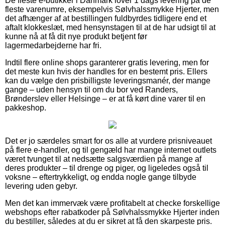
De fleste e-butikker i Danmark lover 1 dags levering på de
fleste varenumre, eksempelvis Sølvhalssmykke Hjerter, men
det afhænger af at bestillingen fuldbyrdes tidligere end et
aftalt klokkeslæt, med hensynstagen til at de har udsigt til at
kunne nå at få dit nye produkt betjent før
lagermedarbejderne har fri.
Indtil flere online shops garanterer gratis levering, men for
det meste kun hvis der handles for en bestemt pris. Ellers
kan du vælge den prisbilligste leveringsmanér, der mange
gange – uden hensyn til om du bor ved Randers,
Brønderslev eller Helsinge – er at få kørt dine varer til en
pakkeshop.
Det er jo særdeles smart for os alle at vurdere prisniveauet
på flere e-handler, og til gengæld har mange internet outlets
været tvunget til at nedsætte salgsværdien på mange af
deres produkter – til drenge og piger, og ligeledes også til
voksne – eftertrykkeligt, og endda nogle gange tilbyde
levering uden gebyr.
Men det kan immervæk være profitabelt at checke forskellige
webshops efter rabatkoder på Sølvhalssmykke Hjerter inden
du bestiller, således at du er sikret at få den skarpeste pris.