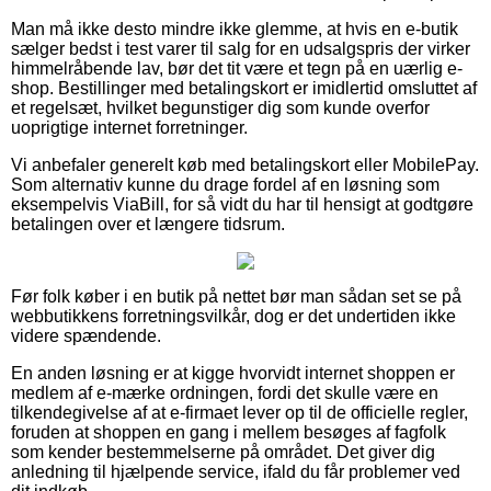
Man må ikke desto mindre ikke glemme, at hvis en e-butik
sælger bedst i test varer til salg for en udsalgspris der virker
himmelråbende lav, bør det tit være et tegn på en uærlig e-
shop. Bestillinger med betalingskort er imidlertid omsluttet af
et regelsæt, hvilket begunstiger dig som kunde overfor
uoprigtige internet forretninger.
Vi anbefaler generelt køb med betalingskort eller MobilePay.
Som alternativ kunne du drage fordel af en løsning som
eksempelvis ViaBill, for så vidt du har til hensigt at godtgøre
betalingen over et længere tidsrum.
Før folk køber i en butik på nettet bør man sådan set se på
webbutikkens forretningsvilkår, dog er det undertiden ikke
videre spændende.
En anden løsning er at kigge hvorvidt internet shoppen er
medlem af e-mærke ordningen, fordi det skulle være en
tilkendegivelse af at e-firmaet lever op til de officielle regler,
foruden at shoppen en gang i mellem besøges af fagfolk
som kender bestemmelserne på området. Det giver dig
anledning til hjælpende service, ifald du får problemer ved