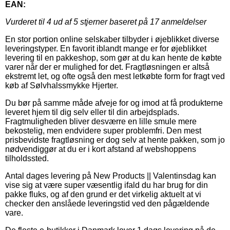
EAN:
Vurderet til
4
ud af 5 stjerner baseret på
17
anmeldelser
En stor portion online selskaber tilbyder i øjeblikket diverse
leveringstyper. En favorit iblandt mange er for øjeblikket
levering til en pakkeshop, som gør at du kan hente de købte
varer når der er mulighed for det. Fragtløsningen er altså
ekstremt let, og ofte også den mest letkøbte form for fragt ved
køb af Sølvhalssmykke Hjerter.
Du bør på samme måde afveje for og imod at få produkterne
leveret hjem til dig selv eller til din arbejdsplads.
Fragtmuligheden bliver desværre en lille smule mere
bekostelig, men endvidere super problemfri. Den mest
prisbevidste fragtløsning er dog selv at hente pakken, som jo
nødvendiggør at du er i kort afstand af webshoppens
tilholdssted.
Antal dages levering på New Products || Valentinsdag kan
vise sig at være super væsentlig ifald du har brug for din
pakke fluks, og af den grund er det virkelig aktuelt at vi
checker den anslåede leveringstid ved den pågældende
vare.