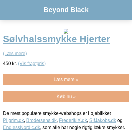
Beyond Black
Sølvhalssmykke Hjerter
(Læs mere)
450
kr.
(Vis fragtpris)
Læs mere »
Køb nu »
De mest populære smykke-webshops er i øjeblikket
Pilgrim.dk
,
Brodersens.dk
,
FrederikIX.dk
,
SifJakobs.dk
og
EndlessNordic.dk
, som alle har nogle rigtig lækre smykker.