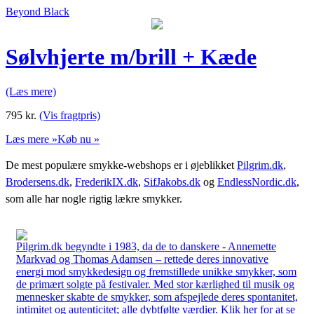
Beyond Black
Sølvhjerte m/brill + Kæde
(Læs mere)
795
kr.
(Vis fragtpris)
Læs mere »
Køb nu »
De mest populære smykke-webshops er i øjeblikket
Pilgrim.dk
,
Brodersens.dk
,
FrederikIX.dk
,
SifJakobs.dk
og
EndlessNordic.dk
,
som alle har nogle rigtig lækre smykker.
Pilgrim.dk begyndte i 1983, da de to danskere - Annemette
Markvad og Thomas Adamsen – rettede deres innovative
energi mod smykkedesign og fremstillede unikke smykker, som
de primært solgte på festivaler. Med stor kærlighed til musik og
mennesker skabte de smykker, som afspejlede deres spontanitet,
intimitet og autenticitet; alle dybtfølte værdier. Klik her for at se