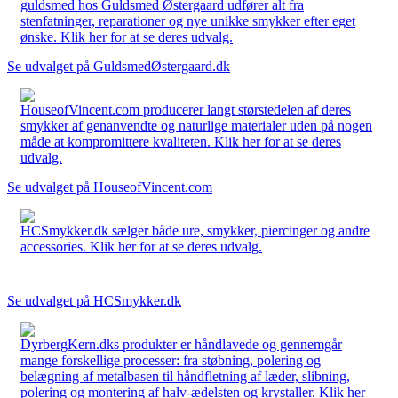
guldsmed hos Guldsmed Østergaard udfører alt fra
stenfatninger, reparationer og nye unikke smykker efter eget
ønske. Klik her for at se deres udvalg.
Se udvalget på GuldsmedØstergaard.dk
HouseofVincent.com producerer langt størstedelen af deres
smykker af genanvendte og naturlige materialer uden på nogen
måde at kompromittere kvaliteten. Klik her for at se deres
udvalg.
Se udvalget på HouseofVincent.com
HCSmykker.dk sælger både ure, smykker, piercinger og andre
accessories. Klik her for at se deres udvalg.
Se udvalget på HCSmykker.dk
DyrbergKern.dks produkter er håndlavede og gennemgår
mange forskellige processer: fra støbning, polering og
belægning af metalbasen til håndfletning af læder, slibning,
polering og montering af halv-ædelsten og krystaller. Klik her