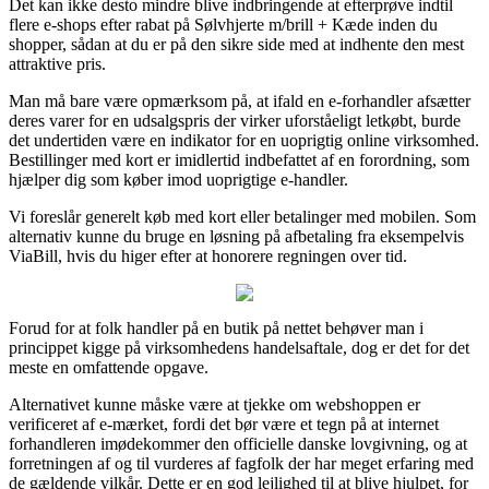
Det kan ikke desto mindre blive indbringende at efterprøve indtil
flere e-shops efter rabat på Sølvhjerte m/brill + Kæde inden du
shopper, sådan at du er på den sikre side med at indhente den mest
attraktive pris.
Man må bare være opmærksom på, at ifald en e-forhandler afsætter
deres varer for en udsalgspris der virker uforståeligt letkøbt, burde
det undertiden være en indikator for en uoprigtig online virksomhed.
Bestillinger med kort er imidlertid indbefattet af en forordning, som
hjælper dig som køber imod uoprigtige e-handler.
Vi foreslår generelt køb med kort eller betalinger med mobilen. Som
alternativ kunne du bruge en løsning på afbetaling fra eksempelvis
ViaBill, hvis du higer efter at honorere regningen over tid.
Forud for at folk handler på en butik på nettet behøver man i
princippet kigge på virksomhedens handelsaftale, dog er det for det
meste en omfattende opgave.
Alternativet kunne måske være at tjekke om webshoppen er
verificeret af e-mærket, fordi det bør være et tegn på at internet
forhandleren imødekommer den officielle danske lovgivning, og at
forretningen af og til vurderes af fagfolk der har meget erfaring med
de gældende vilkår. Dette er en god lejlighed til at blive hjulpet, for