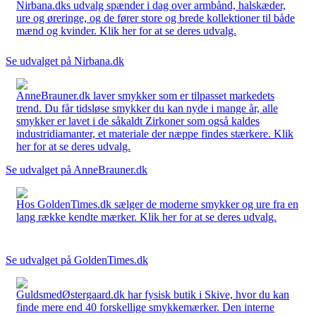
Nirbana.dks udvalg spænder i dag over armbånd, halskæder,
ure og øreringe, og de fører store og brede kollektioner til både
mænd og kvinder. Klik her for at se deres udvalg.
Se udvalget på Nirbana.dk
AnneBrauner.dk laver smykker som er tilpasset markedets
trend. Du får tidsløse smykker du kan nyde i mange år, alle
smykker er lavet i de såkaldt Zirkoner som også kaldes
industridiamanter, et materiale der næppe findes stærkere. Klik
her for at se deres udvalg.
Se udvalget på AnneBrauner.dk
Hos GoldenTimes.dk sælger de moderne smykker og ure fra en
lang række kendte mærker. Klik her for at se deres udvalg.
Se udvalget på GoldenTimes.dk
GuldsmedØstergaard.dk har fysisk butik i Skive, hvor du kan
finde mere end 40 forskellige smykkemærker. Den interne