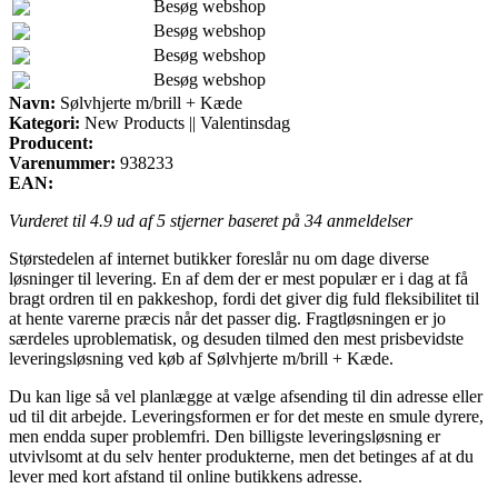
Besøg webshop
Besøg webshop
Besøg webshop
Besøg webshop
Navn:
Sølvhjerte m/brill + Kæde
Kategori:
New Products || Valentinsdag
Producent:
Varenummer:
938233
EAN:
Vurderet til
4.9
ud af 5 stjerner baseret på
34
anmeldelser
Størstedelen af internet butikker foreslår nu om dage diverse
løsninger til levering. En af dem der er mest populær er i dag at få
bragt ordren til en pakkeshop, fordi det giver dig fuld fleksibilitet til
at hente varerne præcis når det passer dig. Fragtløsningen er jo
særdeles uproblematisk, og desuden tilmed den mest prisbevidste
leveringsløsning ved køb af Sølvhjerte m/brill + Kæde.
Du kan lige så vel planlægge at vælge afsending til din adresse eller
ud til dit arbejde. Leveringsformen er for det meste en smule dyrere,
men endda super problemfri. Den billigste leveringsløsning er
utvivlsomt at du selv henter produkterne, men det betinges af at du
lever med kort afstand til online butikkens adresse.