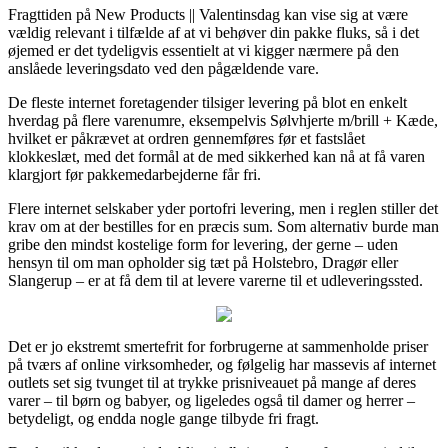
Fragttiden på New Products || Valentinsdag kan vise sig at være
vældig relevant i tilfælde af at vi behøver din pakke fluks, så i det
øjemed er det tydeligvis essentielt at vi kigger nærmere på den
anslåede leveringsdato ved den pågældende vare.
De fleste internet foretagender tilsiger levering på blot en enkelt
hverdag på flere varenumre, eksempelvis Sølvhjerte m/brill + Kæde,
hvilket er påkrævet at ordren gennemføres før et fastslået
klokkeslæt, med det formål at de med sikkerhed kan nå at få varen
klargjort før pakkemedarbejderne får fri.
Flere internet selskaber yder portofri levering, men i reglen stiller det
krav om at der bestilles for en præcis sum. Som alternativ burde man
gribe den mindst kostelige form for levering, der gerne – uden
hensyn til om man opholder sig tæt på Holstebro, Dragør eller
Slangerup – er at få dem til at levere varerne til et udleveringssted.
Det er jo ekstremt smertefrit for forbrugerne at sammenholde priser
på tværs af online virksomheder, og følgelig har massevis af internet
outlets set sig tvunget til at trykke prisniveauet på mange af deres
varer – til børn og babyer, og ligeledes også til damer og herrer –
betydeligt, og endda nogle gange tilbyde fri fragt.