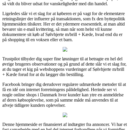
så vidt du bliver udsat for vanskeligheder med din handel.
Ligeledes slår vi et slag for at køberen er på vagt for de elementære
retningslinjer der influerer på transaktionen, som fx den byttepolitik
hjemmesiden tilsikrer. Her er det ydermere essesentielt, at man altid
bevarer sin e-mail kvittering, så man når som helst vil kunne
dokumentere sit køb af Sølvhjerte m/brill + Kæde, hvad end du er
på shopping til en voksen eller et barn.
Trustpilot tilbyder dig super fine løsninger til at betragte en hel del
øvrige brugeres observationer og på grund af dette slår vi et slag for,
at du tager et kig på webshoppens vurderinger af Sølvhjerte m/brill
+ Kæde forud for at du lægger din bestilling.
Facebook bringer dig derudover regulære udmærkede metoder til at
få en idé om internet forretningens pålidelighed. Herinde ser vi
nogle online shops i Danmark hvor kunder kan ytre en anmeldelse
af deres købsoplevelse, som på samme måde må anvendes til at
afveje tidligere kunders oplevelser.
Denne hjemmeside er finansieret af indtægter fra annoncer. Vi har et
fast samarbejde med en hel del internet forhandlere når vi formidler