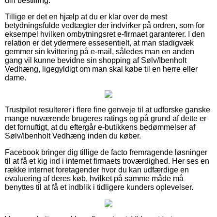
din bestilling.
Tillige er det en hjælp at du er klar over de mest
betydningsfulde vedtægter der indvirker på ordren, som for
eksempel hvilken ombytningsret e-firmaet garanterer. I den
relation er det ydermere essesentielt, at man stadigvæk
gemmer sin kvittering på e-mail, således man en anden
gang vil kunne bevidne sin shopping af Sølv/Ibenholt
Vedhæng, ligegyldigt om man skal købe til en herre eller
dame.
Trustpilot resulterer i flere fine genveje til at udforske ganske
mange nuværende brugeres ratings og på grund af dette er
det fornuftigt, at du eftergår e-butikkens bedømmelser af
Sølv/Ibenholt Vedhæng inden du køber.
Facebook bringer dig tillige de facto fremragende løsninger
til at få et kig ind i internet firmaets troværdighed. Her ses en
række internet foretagender hvor du kan udfærdige en
evaluering af deres køb, hvilket på samme måde må
benyttes til at få et indblik i tidligere kunders oplevelser.