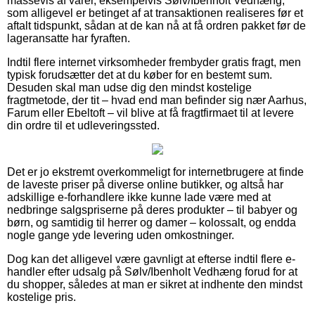
massevis af varer, eksempelvis Sølv/Ibenholt Vedhæng,
som alligevel er betinget af at transaktionen realiseres før et
aftalt tidspunkt, sådan at de kan nå at få ordren pakket før de
lageransatte har fyraften.
Indtil flere internet virksomheder frembyder gratis fragt, men
typisk forudsætter det at du køber for en bestemt sum.
Desuden skal man udse dig den mindst kostelige
fragtmetode, der tit – hvad end man befinder sig nær Aarhus,
Farum eller Ebeltoft – vil blive at få fragtfirmaet til at levere
din ordre til et udleveringssted.
Det er jo ekstremt overkommeligt for internetbrugere at finde
de laveste priser på diverse online butikker, og altså har
adskillige e-forhandlere ikke kunne lade være med at
nedbringe salgspriserne på deres produkter – til babyer og
børn, og samtidig til herrer og damer – kolossalt, og endda
nogle gange yde levering uden omkostninger.
Dog kan det alligevel være gavnligt at efterse indtil flere e-
handler efter udsalg på Sølv/Ibenholt Vedhæng forud for at
du shopper, således at man er sikret at indhente den mindst
kostelige pris.