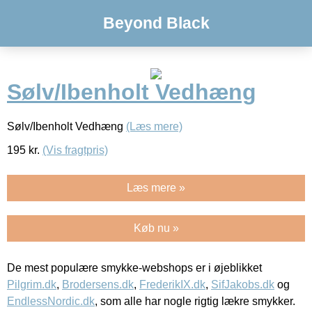
Beyond Black
Sølv/Ibenholt Vedhæng
Sølv/Ibenholt Vedhæng
(Læs mere)
195
kr.
(Vis fragtpris)
Læs mere »
Køb nu »
De mest populære smykke-webshops er i øjeblikket
Pilgrim.dk
,
Brodersens.dk
,
FrederikIX.dk
,
SifJakobs.dk
og
EndlessNordic.dk
, som alle har nogle rigtig lækre smykker.