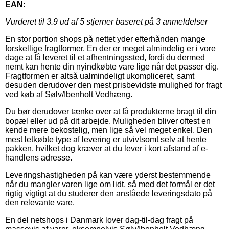
EAN:
Vurderet til
3.9
ud af 5 stjerner baseret på
3
anmeldelser
En stor portion shops på nettet yder efterhånden mange
forskellige fragtformer. En der er meget almindelig er i vore
dage at få leveret til et afhentningssted, fordi du dermed
nemt kan hente din nyindkøbte vare lige når det passer dig.
Fragtformen er altså ualmindeligt ukompliceret, samt
desuden derudover den mest prisbevidste mulighed for fragt
ved køb af Sølv/Ibenholt Vedhæng.
Du bør derudover tænke over at få produkterne bragt til din
bopæl eller ud på dit arbejde. Muligheden bliver oftest en
kende mere bekostelig, men lige så vel meget enkel. Den
mest letkøbte type af levering er utvivlsomt selv at hente
pakken, hvilket dog kræver at du lever i kort afstand af e-
handlens adresse.
Leveringshastigheden på kan være yderst bestemmende
når du mangler varen lige om lidt, så med det formål er det
rigtig vigtigt at du studerer den anslåede leveringsdato på
den relevante vare.
En del netshops i Danmark lover dag-til-dag fragt på