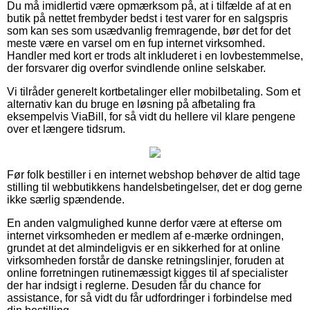
Du må imidlertid være opmærksom på, at i tilfælde af at en
butik på nettet frembyder bedst i test varer for en salgspris
som kan ses som usædvanlig fremragende, bør det for det
meste være en varsel om en fup internet virksomhed.
Handler med kort er trods alt inkluderet i en lovbestemmelse,
der forsvarer dig overfor svindlende online selskaber.
Vi tilråder generelt kortbetalinger eller mobilbetaling. Som et
alternativ kan du bruge en løsning på afbetaling fra
eksempelvis ViaBill, for så vidt du hellere vil klare pengene
over et længere tidsrum.
Før folk bestiller i en internet webshop behøver de altid tage
stilling til webbutikkens handelsbetingelser, det er dog gerne
ikke særlig spændende.
En anden valgmulighed kunne derfor være at efterse om
internet virksomheden er medlem af e-mærke ordningen,
grundet at det almindeligvis er en sikkerhed for at online
virksomheden forstår de danske retningslinjer, foruden at
online forretningen rutinemæssigt kigges til af specialister
der har indsigt i reglerne. Desuden får du chance for
assistance, for så vidt du får udfordringer i forbindelse med