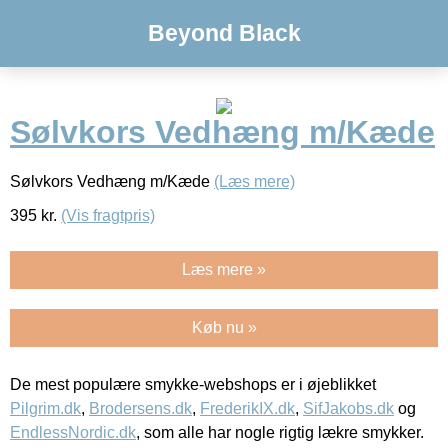
Beyond Black
Sølvkors Vedhæng m/Kæde
Sølvkors Vedhæng m/Kæde
(Læs mere)
395
kr.
(Vis fragtpris)
Læs mere »
Køb nu »
De mest populære smykke-webshops er i øjeblikket
Pilgrim.dk
,
Brodersens.dk
,
FrederikIX.dk
,
SifJakobs.dk
og
EndlessNordic.dk
, som alle har nogle rigtig lækre smykker.