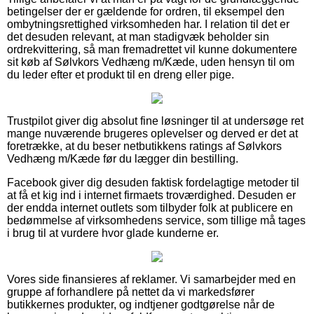
betingelser der er gældende for ordren, til eksempel den
ombytningsrettighed virksomheden har. I relation til det er
det desuden relevant, at man stadigvæk beholder sin
ordrekvittering, så man fremadrettet vil kunne dokumentere
sit køb af Sølvkors Vedhæng m/Kæde, uden hensyn til om
du leder efter et produkt til en dreng eller pige.
Trustpilot giver dig absolut fine løsninger til at undersøge ret
mange nuværende brugeres oplevelser og derved er det at
foretrække, at du beser netbutikkens ratings af Sølvkors
Vedhæng m/Kæde før du lægger din bestilling.
Facebook giver dig desuden faktisk fordelagtige metoder til
at få et kig ind i internet firmaets troværdighed. Desuden er
der endda internet outlets som tilbyder folk at publicere en
bedømmelse af virksomhedens service, som tillige må tages
i brug til at vurdere hvor glade kunderne er.
Vores side finansieres af reklamer. Vi samarbejder med en
gruppe af forhandlere på nettet da vi markedsfører
butikkernes produkter, og indtjener godtgørelse når de