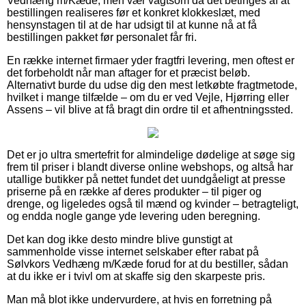
Vedhæng m/Kæde, men vær vagtsom da det betinges af at
bestillingen realiseres før et konkret klokkeslæt, med
hensynstagen til at de har udsigt til at kunne nå at få
bestillingen pakket før personalet får fri.
En række internet firmaer yder fragtfri levering, men oftest er
det forbeholdt når man aftager for et præcist beløb.
Alternativt burde du udse dig den mest letkøbte fragtmetode,
hvilket i mange tilfælde – om du er ved Vejle, Hjørring eller
Assens – vil blive at få bragt din ordre til et afhentningssted.
Det er jo ultra smertefrit for almindelige dødelige at søge sig
frem til priser i blandt diverse online webshops, og altså har
utallige butikker på nettet fundet det uundgåeligt at presse
priserne på en række af deres produkter – til piger og
drenge, og ligeledes også til mænd og kvinder – betragteligt,
og endda nogle gange yde levering uden beregning.
Det kan dog ikke desto mindre blive gunstigt at
sammenholde visse internet selskaber efter rabat på
Sølvkors Vedhæng m/Kæde forud for at du bestiller, sådan
at du ikke er i tvivl om at skaffe sig den skarpeste pris.
Man må blot ikke undervurdere, at hvis en forretning på