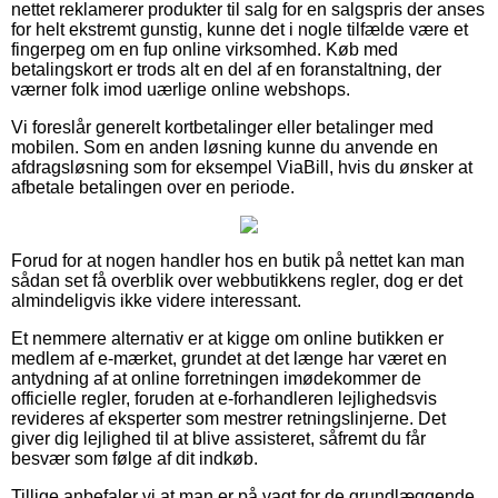
nettet reklamerer produkter til salg for en salgspris der anses
for helt ekstremt gunstig, kunne det i nogle tilfælde være et
fingerpeg om en fup online virksomhed. Køb med
betalingskort er trods alt en del af en foranstaltning, der
værner folk imod uærlige online webshops.
Vi foreslår generelt kortbetalinger eller betalinger med
mobilen. Som en anden løsning kunne du anvende en
afdragsløsning som for eksempel ViaBill, hvis du ønsker at
afbetale betalingen over en periode.
Forud for at nogen handler hos en butik på nettet kan man
sådan set få overblik over webbutikkens regler, dog er det
almindeligvis ikke videre interessant.
Et nemmere alternativ er at kigge om online butikken er
medlem af e-mærket, grundet at det længe har været en
antydning af at online forretningen imødekommer de
officielle regler, foruden at e-forhandleren lejlighedsvis
revideres af eksperter som mestrer retningslinjerne. Det
giver dig lejlighed til at blive assisteret, såfremt du får
besvær som følge af dit indkøb.
Tillige anbefaler vi at man er på vagt for de grundlæggende