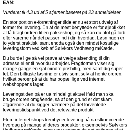
EAN:
Vurderet til
4.3
ud af 5 stjerner baseret på
23
anmeldelser
En stor portion e-forretninger tildeler nu et stort udvalg af
former for levering. En af de mest benyttede er for øjeblikket
at få bragt ordren til en pakkeshop, og så kan du blot gå forbi
efter varerne når det passer ind i din hverdag. Løsningen er
jo yderst praktisk, samt endda også den mindst kostelige
leveringsform ved køb af Sølvkors Vedhæng m/Kæde.
Du burde lige så vel prøve at vælge afsending til din
adresse eller til hvor du arbejder. Fragtformen viser sig
mange gange en sjat mindre prisbillig, men samtidig super
let. Den billigste løsning er utvivlsomt selv at hente ordren,
hvilket beroer på at du har bopæl lige ved internet
webshoppens lager.
Leveringstiden på er ualmindeligt aktuel ifald man skal
bruge ordren omgående, så af den grund er det skam
afgørende at du kigger nærmere på det forventede
leveringstidspunkt ved det relevante produkt.
Flere internet shops frembyder levering på næstkommende
hverdag på mange af deres produkter, eksempelvis Sølvkors