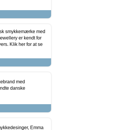
dansk smykkemærke med
ewellery er kendt for
ers. Klik her for at se
kkebrand med
ndte danske
mykkedesinger, Emma