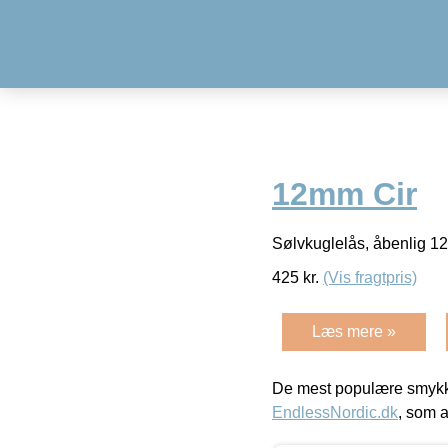
12mm Cir
Sølvkuglelås, åbenlig 
425
kr.
(Vis fragtpris)
Læs mere »
De mest populære smykk
EndlessNordic.dk
, som a