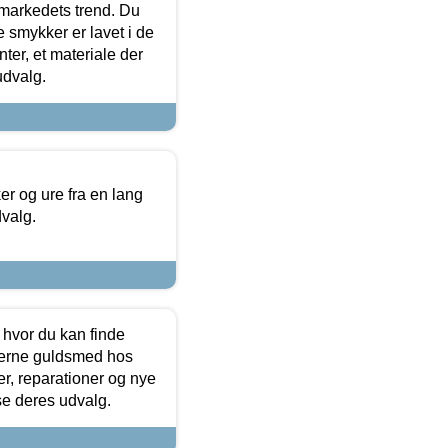
markedets trend. Du
e smykker er lavet i de
ter, et materiale der
udvalg.
 og ure fra en lang
dvalg.
 hvor du kan finde
terne guldsmed hos
r, reparationer og nye
se deres udvalg.