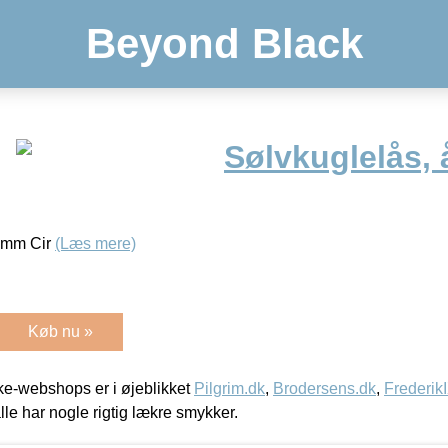
Beyond Black
Sølvkuglelås, 
12mm Cir
(Læs mere)
Køb nu »
e-webshops er i øjeblikket
Pilgrim.dk
,
Brodersens.dk
,
Frederik
lle har nogle rigtig lækre smykker.