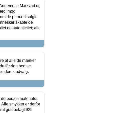
- Annemette Markvad og
ergi mod
som de primært solgte
mennesker skabte de
et og autenticitet; alle
.
re af alle de mærker
 du får den bedste
 se deres udvalg.
 de bedste materialer,
 Alle smykker er derfor
arat guldbelagt 925