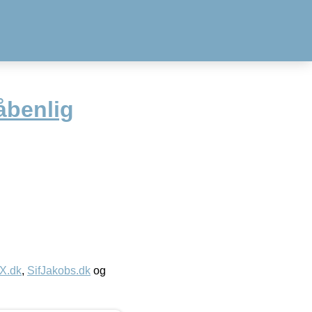
åbenlig
IX.dk
,
SifJakobs.dk
og