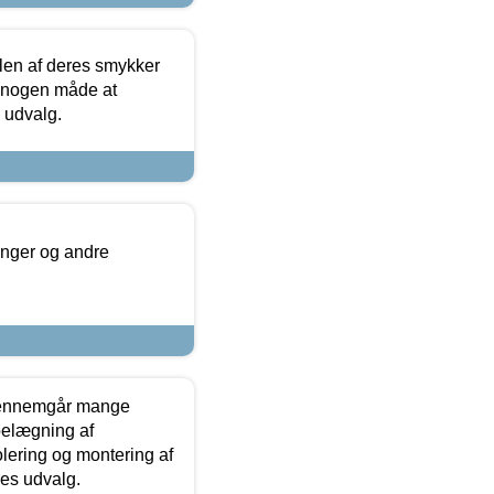
len af deres smykker
å nogen måde at
s udvalg.
inger og andre
gennemgår mange
 belægning af
olering og montering af
res udvalg.