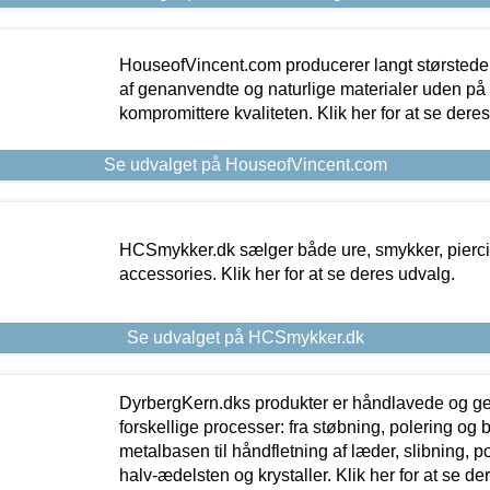
HouseofVincent.com producerer langt størstede
af genanvendte og naturlige materialer uden p
kompromittere kvaliteten. Klik her for at se dere
Se udvalget på HouseofVincent.com
HCSmykker.dk sælger både ure, smykker, pierc
accessories. Klik her for at se deres udvalg.
Se udvalget på HCSmykker.dk
DyrbergKern.dks produkter er håndlavede og 
forskellige processer: fra støbning, polering og
metalbasen til håndfletning af læder, slibning, p
halv-ædelsten og krystaller. Klik her for at se de