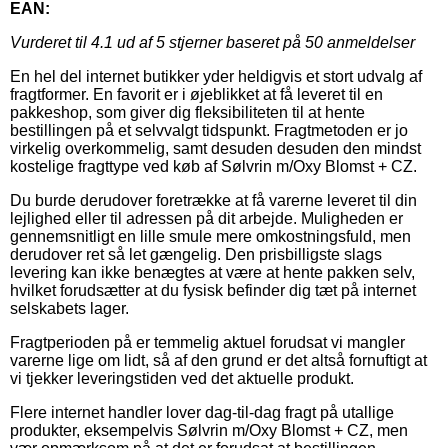
EAN:
Vurderet til
4.1
ud af 5 stjerner baseret på
50
anmeldelser
En hel del internet butikker yder heldigvis et stort udvalg af
fragtformer. En favorit er i øjeblikket at få leveret til en
pakkeshop, som giver dig fleksibiliteten til at hente
bestillingen på et selvvalgt tidspunkt. Fragtmetoden er jo
virkelig overkommelig, samt desuden desuden den mindst
kostelige fragttype ved køb af Sølvrin m/Oxy Blomst + CZ.
Du burde derudover foretrække at få varerne leveret til din
lejlighed eller til adressen på dit arbejde. Muligheden er
gennemsnitligt en lille smule mere omkostningsfuld, men
derudover ret så let gængelig. Den prisbilligste slags
levering kan ikke benægtes at være at hente pakken selv,
hvilket forudsætter at du fysisk befinder dig tæt på internet
selskabets lager.
Fragtperioden på er temmelig aktuel forudsat vi mangler
varerne lige om lidt, så af den grund er det altså fornuftigt at
vi tjekker leveringstiden ved det aktuelle produkt.
Flere internet handler lover dag-til-dag fragt på utallige
produkter, eksempelvis Sølvrin m/Oxy Blomst + CZ, men