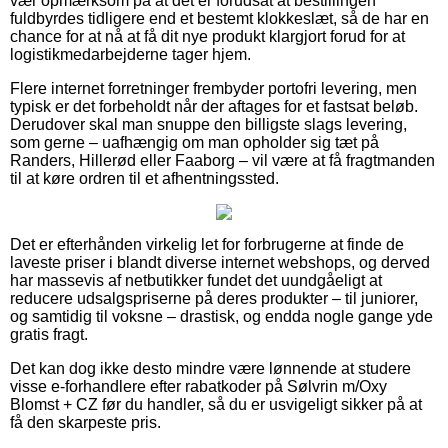
vær opmærksom på at det er forudsat at bestillingen
fuldbyrdes tidligere end et bestemt klokkeslæt, så de har en
chance for at nå at få dit nye produkt klargjort forud for at
logistikmedarbejderne tager hjem.
Flere internet forretninger frembyder portofri levering, men
typisk er det forbeholdt når der aftages for et fastsat beløb.
Derudover skal man snuppe den billigste slags levering,
som gerne – uafhængig om man opholder sig tæt på
Randers, Hillerød eller Faaborg – vil være at få fragtmanden
til at køre ordren til et afhentningssted.
Det er efterhånden virkelig let for forbrugerne at finde de
laveste priser i blandt diverse internet webshops, og derved
har massevis af netbutikker fundet det uundgåeligt at
reducere udsalgspriserne på deres produkter – til juniorer,
og samtidig til voksne – drastisk, og endda nogle gange yde
gratis fragt.
Det kan dog ikke desto mindre være lønnende at studere
visse e-forhandlere efter rabatkoder på Sølvrin m/Oxy
Blomst + CZ før du handler, så du er usvigeligt sikker på at
få den skarpeste pris.