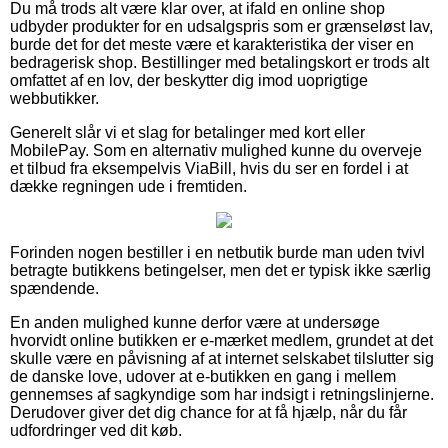
Du må trods alt være klar over, at ifald en online shop
udbyder produkter for en udsalgspris som er grænseløst lav,
burde det for det meste være et karakteristika der viser en
bedragerisk shop. Bestillinger med betalingskort er trods alt
omfattet af en lov, der beskytter dig imod uoprigtige
webbutikker.
Generelt slår vi et slag for betalinger med kort eller
MobilePay. Som en alternativ mulighed kunne du overveje
et tilbud fra eksempelvis ViaBill, hvis du ser en fordel i at
dække regningen ude i fremtiden.
Forinden nogen bestiller i en netbutik burde man uden tvivl
betragte butikkens betingelser, men det er typisk ikke særlig
spændende.
En anden mulighed kunne derfor være at undersøge
hvorvidt online butikken er e-mærket medlem, grundet at det
skulle være en påvisning af at internet selskabet tilslutter sig
de danske love, udover at e-butikken en gang i mellem
gennemses af sagkyndige som har indsigt i retningslinjerne.
Derudover giver det dig chance for at få hjælp, når du får
udfordringer ved dit køb.