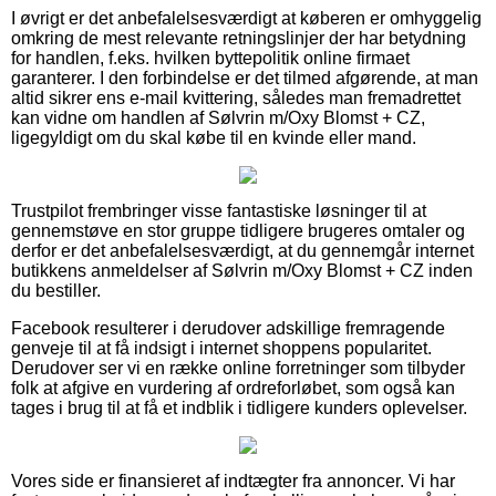
I øvrigt er det anbefalelsesværdigt at køberen er omhyggelig
omkring de mest relevante retningslinjer der har betydning
for handlen, f.eks. hvilken byttepolitik online firmaet
garanterer. I den forbindelse er det tilmed afgørende, at man
altid sikrer ens e-mail kvittering, således man fremadrettet
kan vidne om handlen af Sølvrin m/Oxy Blomst + CZ,
ligegyldigt om du skal købe til en kvinde eller mand.
Trustpilot frembringer visse fantastiske løsninger til at
gennemstøve en stor gruppe tidligere brugeres omtaler og
derfor er det anbefalelsesværdigt, at du gennemgår internet
butikkens anmeldelser af Sølvrin m/Oxy Blomst + CZ inden
du bestiller.
Facebook resulterer i derudover adskillige fremragende
genveje til at få indsigt i internet shoppens popularitet.
Derudover ser vi en række online forretninger som tilbyder
folk at afgive en vurdering af ordreforløbet, som også kan
tages i brug til at få et indblik i tidligere kunders oplevelser.
Vores side er finansieret af indtægter fra annoncer. Vi har