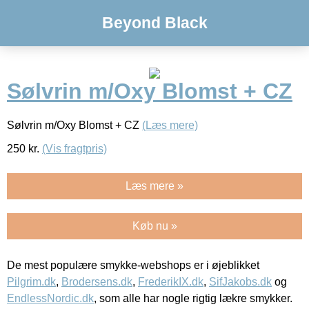
Beyond Black
Sølvrin m/Oxy Blomst + CZ
Sølvrin m/Oxy Blomst + CZ
(Læs mere)
250
kr.
(Vis fragtpris)
Læs mere »
Køb nu »
De mest populære smykke-webshops er i øjeblikket
Pilgrim.dk
,
Brodersens.dk
,
FrederikIX.dk
,
SifJakobs.dk
og
EndlessNordic.dk
, som alle har nogle rigtig lækre smykker.