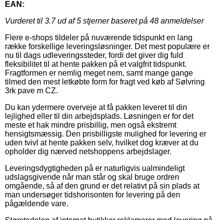
EAN:
Vurderet til
3.7
ud af 5 stjerner baseret på
48
anmeldelser
Flere e-shops tildeler på nuværende tidspunkt en lang
række forskellige leveringsløsninger. Det mest populære er
nu til dags udleveringssteder, fordi det giver dig fuld
fleksibilitet til at hente pakken på et valgfrit tidspunkt.
Fragtformen er nemlig meget nem, samt mange gange
tilmed den mest letkøbte form for fragt ved køb af Sølvring
3rk pave m CZ.
Du kan ydermere overveje at få pakken leveret til din
lejlighed eller til din arbejdsplads. Løsningen er for det
meste et hak mindre prisbillig, men også ekstremt
hensigtsmæssig. Den prisbilligste mulighed for levering er
uden tvivl at hente pakken selv, hvilket dog kræver at du
opholder dig nærved netshoppens arbejdslager.
Leveringsdygtigheden på er naturligvis ualmindeligt
udslagsgivende når man står og skal bruge ordren
omgående, så af den grund er det relativt på sin plads at
man undersøger tidshorisonten for levering på den
pågældende vare.