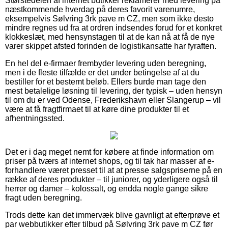
Størstedelen af internet butikker reklamerer med levering på
næstkommende hverdag på deres favorit varenumre,
eksempelvis Sølvring 3rk pave m CZ, men som ikke desto
mindre regnes ud fra at ordren indsendes forud for et konkret
klokkeslæt, med hensynstagen til at de kan nå at få de nye
varer skippet afsted forinden de logistikansatte har fyraften.
En hel del e-firmaer frembyder levering uden beregning,
men i de fleste tilfælde er det under betingelse af at du
bestiller for et bestemt beløb. Ellers burde man tage den
mest betalelige løsning til levering, der typisk – uden hensyn
til om du er ved Odense, Frederikshavn eller Slangerup – vil
være at få fragtfirmaet til at køre dine produkter til et
afhentningssted.
Det er i dag meget nemt for købere at finde information om
priser på tværs af internet shops, og til tak har masser af e-
forhandlere været presset til at at presse salgspriserne på en
række af deres produkter – til juniorer, og yderligere også til
herrer og damer – kolossalt, og endda nogle gange sikre
fragt uden beregning.
Trods dette kan det immervæk blive gavnligt at efterprøve et
par webbutikker efter tilbud på Sølvring 3rk pave m CZ før