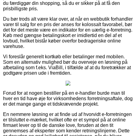
du færdiggør din shopping, så du er sikker på at få den
prisbilligste pris.
Du bør trods alt være klar over, at når en webbutik forhandler
varer til salg for en pris der anses for kolossalt favorabel, bør
det for det meste være en indikator for en uærlig e-forretning.
Køb med gængse betalingskort er imidlertid en del af et
lovbud, hvilket bistår køber overfor bedrageriske online
varehuse.
Vi foreslår generelt kortkøb eller betalinger med mobilen.
Som en alternativ mulighed bør du overveje en løsning på
afbetaling som f.eks. ViaBill, i tilfælde af at du foretrækker at
godtgøre prisen ude i fremtiden.
Forud for at nogen bestiller på en e-handler burde man til
hver en tid have øje for virksomhedens forretningsaftale, dog
er det mange gange et tidskrævende projekt.
En nemmere løsning er at finde ud af hvorvidt e-forretningen
er tilsluttet e-mærket, hvilket ofte er et sympol på at online
firmaet lever op til de danske love, foruden at den tit
gennemses af eksperter som kender retningslinjerne. Dette