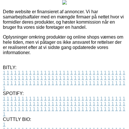
Dette website er finansieret af annoncer. Vi har
samarbejdsaftaler med en mængde firmaer på nettet hvor vi
formidler deres produkter, og høster kommission når en
bruger fra vores side foretager en handel.
Oplysninger omkring produkter og online shops værnes om
hele tiden, men vi påtager os ikke ansvaret for rettelser der
er realiseret efter at vi sidste gang opdaterede vores
informationer.
BITLY:
1
1
1
1
1
1
1
1
1
1
1
1
1
1
1
1
1
1
1
1
1
1
1
1
1
1
1
1
1
1
1
1
1
1
1
1
1
1
1
1
1
1
1
1
1
1
1
1
1
1
1
1
1
1
1
1
1
1
1
1
1
1
1
1
1
1
1
1
1
1
1
1
1
1
1
1
1
1
1
1
1
1
1
1
1
1
1
1
1
1
1
1
1
1
1
1
1
1
1
1
SPOTIFY:
1
1
1
1
1
1
1
1
1
1
1
1
1
1
1
1
1
1
1
1
1
1
1
1
1
1
1
1
1
1
1
1
1
1
1
1
1
1
1
1
1
1
1
1
1
1
1
1
1
1
1
1
1
1
1
1
1
1
1
1
1
1
1
1
1
1
1
1
1
1
1
1
1
1
1
1
1
1
1
1
1
1
1
1
1
1
1
1
1
1
1
1
1
1
1
1
1
1
1
1
CUTTLY BIO:
1