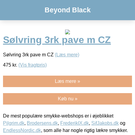
Beyond Black
Sølvring 3rk pave m CZ
Sølvring 3rk pave m CZ
(Læs mere)
475
kr.
(Vis fragtpris)
Læs mere »
Køb nu »
De mest populære smykke-webshops er i øjeblikket
Pilgrim.dk
,
Brodersens.dk
,
FrederikIX.dk
,
SifJakobs.dk
og
EndlessNordic.dk
, som alle har nogle rigtig lækre smykker.