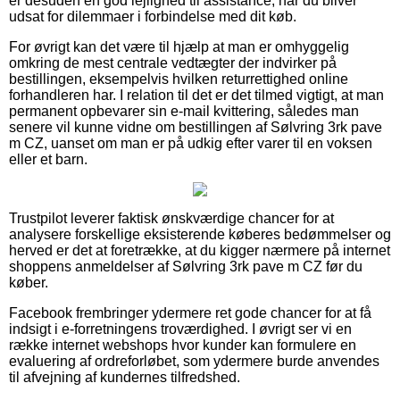
er desuden en god lejlighed til assistance, når du bliver
udsat for dilemmaer i forbindelse med dit køb.
For øvrigt kan det være til hjælp at man er omhyggelig
omkring de mest centrale vedtægter der indvirker på
bestillingen, eksempelvis hvilken returrettighed online
forhandleren har. I relation til det er det tilmed vigtigt, at man
permanent opbevarer sin e-mail kvittering, således man
senere vil kunne vidne om bestillingen af Sølvring 3rk pave
m CZ, uanset om man er på udkig efter varer til en voksen
eller et barn.
Trustpilot leverer faktisk ønskværdige chancer for at
analysere forskellige eksisterende køberes bedømmelser og
herved er det at foretrække, at du kigger nærmere på internet
shoppens anmeldelser af Sølvring 3rk pave m CZ før du
køber.
Facebook frembringer ydermere ret gode chancer for at få
indsigt i e-forretningens troværdighed. I øvrigt ser vi en
række internet webshops hvor kunder kan formulere en
evaluering af ordreforløbet, som ydermere burde anvendes
til afvejning af kundernes tilfredshed.