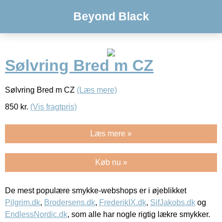
Beyond Black
Sølvring Bred m CZ
Sølvring Bred m CZ
(Læs mere)
850
kr.
(Vis fragtpris)
Læs mere »
Køb nu »
De mest populære smykke-webshops er i øjeblikket
Pilgrim.dk
,
Brodersens.dk
,
FrederikIX.dk
,
SifJakobs.dk
og
EndlessNordic.dk
, som alle har nogle rigtig lækre smykker.