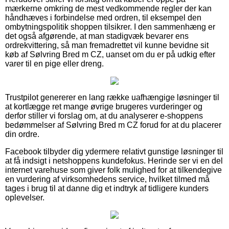
mærkerne omkring de mest vedkommende regler der kan
håndhæves i forbindelse med ordren, til eksempel den
ombytningspolitik shoppen tilsikrer. I den sammenhæng er
det også afgørende, at man stadigvæk bevarer ens
ordrekvittering, så man fremadrettet vil kunne bevidne sit
køb af Sølvring Bred m CZ, uanset om du er på udkig efter
varer til en pige eller dreng.
Trustpilot genererer en lang række uafhængige løsninger til
at kortlægge ret mange øvrige brugeres vurderinger og
derfor stiller vi forslag om, at du analyserer e-shoppens
bedømmelser af Sølvring Bred m CZ forud for at du placerer
din ordre.
Facebook tilbyder dig ydermere relativt gunstige løsninger til
at få indsigt i netshoppens kundefokus. Herinde ser vi en del
internet varehuse som giver folk mulighed for at tilkendegive
en vurdering af virksomhedens service, hvilket tilmed må
tages i brug til at danne dig et indtryk af tidligere kunders
oplevelser.