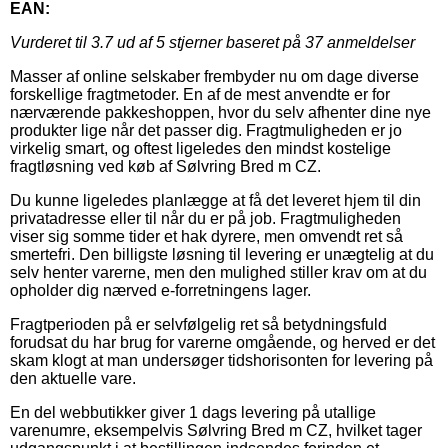
EAN:
Vurderet til
3.7
ud af 5 stjerner baseret på
37
anmeldelser
Masser af online selskaber frembyder nu om dage diverse
forskellige fragtmetoder. En af de mest anvendte er for
nærværende pakkeshoppen, hvor du selv afhenter dine nye
produkter lige når det passer dig. Fragtmuligheden er jo
virkelig smart, og oftest ligeledes den mindst kostelige
fragtløsning ved køb af Sølvring Bred m CZ.
Du kunne ligeledes planlægge at få det leveret hjem til din
privatadresse eller til når du er på job. Fragtmuligheden
viser sig somme tider et hak dyrere, men omvendt ret så
smertefri. Den billigste løsning til levering er unægtelig at du
selv henter varerne, men den mulighed stiller krav om at du
opholder dig nærved e-forretningens lager.
Fragtperioden på er selvfølgelig ret så betydningsfuld
forudsat du har brug for varerne omgående, og herved er det
skam klogt at man undersøger tidshorisonten for levering på
den aktuelle vare.
En del webbutikker giver 1 dags levering på utallige
varenumre, eksempelvis Sølvring Bred m CZ, hvilket tager