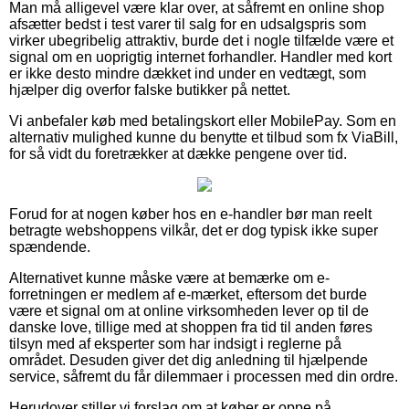
Man må alligevel være klar over, at såfremt en online shop
afsætter bedst i test varer til salg for en udsalgspris som
virker ubegribelig attraktiv, burde det i nogle tilfælde være et
signal om en uoprigtig internet forhandler. Handler med kort
er ikke desto mindre dækket ind under en vedtægt, som
hjælper dig overfor falske butikker på nettet.
Vi anbefaler køb med betalingskort eller MobilePay. Som en
alternativ mulighed kunne du benytte et tilbud som fx ViaBill,
for så vidt du foretrækker at dække pengene over tid.
Forud for at nogen køber hos en e-handler bør man reelt
betragte webshoppens vilkår, det er dog typisk ikke super
spændende.
Alternativet kunne måske være at bemærke om e-
forretningen er medlem af e-mærket, eftersom det burde
være et signal om at online virksomheden lever op til de
danske love, tillige med at shoppen fra tid til anden føres
tilsyn med af eksperter som har indsigt i reglerne på
området. Desuden giver det dig anledning til hjælpende
service, såfremt du får dilemmaer i processen med din ordre.
Herudover stiller vi forslag om at køber er oppe på