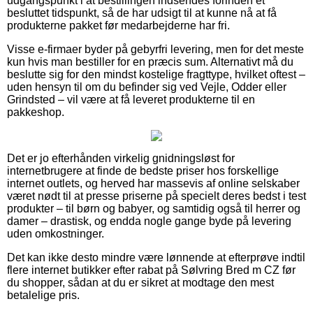
udgangspunkt i at bestillingen indsendes forinden et
besluttet tidspunkt, så de har udsigt til at kunne nå at få
produkterne pakket før medarbejderne har fri.
Visse e-firmaer byder på gebyrfri levering, men for det meste
kun hvis man bestiller for en præcis sum. Alternativt må du
beslutte sig for den mindst kostelige fragttype, hvilket oftest –
uden hensyn til om du befinder sig ved Vejle, Odder eller
Grindsted – vil være at få leveret produkterne til en
pakkeshop.
Det er jo efterhånden virkelig gnidningsløst for
internetbrugere at finde de bedste priser hos forskellige
internet outlets, og herved har massevis af online selskaber
været nødt til at presse priserne på specielt deres bedst i test
produkter – til børn og babyer, og samtidig også til herrer og
damer – drastisk, og endda nogle gange byde på levering
uden omkostninger.
Det kan ikke desto mindre være lønnende at efterprøve indtil
flere internet butikker efter rabat på Sølvring Bred m CZ før
du shopper, sådan at du er sikret at modtage den mest
betalelige pris.