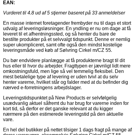
EAN:
Vurderet til
4.8
ud af 5 stjerner baseret på
33
anmeldelser
En masse internet foretagender frembyder nu til dags et stort
udvalg af leveringsløsninger. En yndling er nu om dage at få
leveret til et afhentningssted, og så henter du bare de
bestilte produkter på et selvvalgt tidspunkt. Denne er nemlig
super ukompliceret, samt ofte også den mindst kostelige
leveringsmåde ved køb af Sølvring Cirkel m/CZ 55.
Du bør endvidere planlægge at få produkterne bragt til dit
hus eller til hvor du arbejder. Fragttypen er jævnligt lidt mere
omkostningsfuld, men lige så vel temmelig fleksibel. Den
mest betalelige type af levering er uden tvivl at du selv
henter varerne, hvilket står og falder med at du befinder dig
nærved e-forretningens arbejdslager.
Leveringstidspunktet på New Products er selvfølgelig
usædvanlig aktuel såfremt du har brug for varerne inden for
kort tid, så derfor er det ganske relevant at du kigger
nærmere på den estimerede leveringstid på den aktuelle
vare.
En hel del butikker på nettet tilsiger 1 dags fragt på mange af