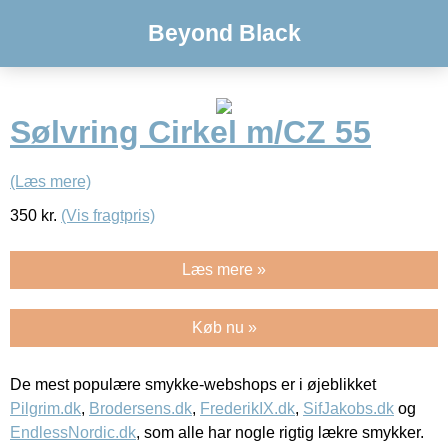
Beyond Black
Sølvring Cirkel m/CZ 55
(Læs mere)
350
kr.
(Vis fragtpris)
Læs mere »
Køb nu »
De mest populære smykke-webshops er i øjeblikket
Pilgrim.dk
,
Brodersens.dk
,
FrederikIX.dk
,
SifJakobs.dk
og
EndlessNordic.dk
, som alle har nogle rigtig lækre smykker.