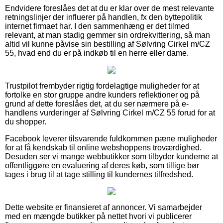
Endvidere foreslåes det at du er klar over de mest relevante
retningslinjer der influerer på handlen, fx den byttepolitik
internet firmaet har. I den sammenhæng er det tilmed
relevant, at man stadig gemmer sin ordrekvittering, så man
altid vil kunne påvise sin bestilling af Sølvring Cirkel m/CZ
55, hvad end du er på indkøb til en herre eller dame.
Trustpilot frembyder rigtig fordelagtige muligheder for at
fortolke en stor gruppe andre kunders reflektioner og på
grund af dette foreslåes det, at du ser nærmere på e-
handlens vurderinger af Sølvring Cirkel m/CZ 55 forud for at
du shopper.
Facebook leverer tilsvarende fuldkommen pæne muligheder
for at få kendskab til online webshoppens troværdighed.
Desuden ser vi mange webbutikker som tilbyder kunderne at
offentliggøre en evaluering af deres køb, som tillige bør
tages i brug til at tage stilling til kundernes tilfredshed.
Dette website er finansieret af annoncer. Vi samarbejder
med en mængde butikker på nettet hvori vi publicerer