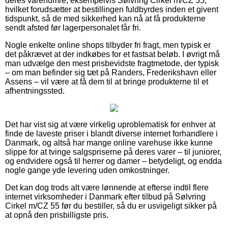
deres varenumre, eksempelvis Sølvring Cirkel m/CZ 55,
hvilket forudsætter at bestillingen fuldbyrdes inden et givent
tidspunkt, så de med sikkerhed kan nå at få produkterne
sendt afsted før lagerpersonalet får fri.
Nogle enkelte online shops tilbyder fri fragt, men typisk er
det påkrævet at der indkøbes for et fastsat beløb. I øvrigt må
man udvælge den mest prisbevidste fragtmetode, der typisk
– om man befinder sig tæt på Randers, Frederikshavn eller
Assens – vil være at få dem til at bringe produkterne til et
afhentningssted.
Det har vist sig at være virkelig uproblematisk for enhver at
finde de laveste priser i blandt diverse internet forhandlere i
Danmark, og altså har mange online varehuse ikke kunne
slippe for at tvinge salgspriserne på deres varer – til juniorer,
og endvidere også til herrer og damer – betydeligt, og endda
nogle gange yde levering uden omkostninger.
Det kan dog trods alt være lønnende at efterse indtil flere
internet virksomheder i Danmark efter tilbud på Sølvring
Cirkel m/CZ 55 før du bestiller, så du er usvigeligt sikker på
at opnå den prisbilligste pris.