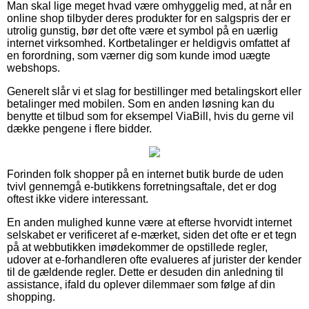
Man skal lige meget hvad være omhyggelig med, at når en
online shop tilbyder deres produkter for en salgspris der er
utrolig gunstig, bør det ofte være et symbol på en uærlig
internet virksomhed. Kortbetalinger er heldigvis omfattet af
en forordning, som værner dig som kunde imod uægte
webshops.
Generelt slår vi et slag for bestillinger med betalingskort eller
betalinger med mobilen. Som en anden løsning kan du
benytte et tilbud som for eksempel ViaBill, hvis du gerne vil
dække pengene i flere bidder.
Forinden folk shopper på en internet butik burde de uden
tvivl gennemgå e-butikkens forretningsaftale, det er dog
oftest ikke videre interessant.
En anden mulighed kunne være at efterse hvorvidt internet
selskabet er verificeret af e-mærket, siden det ofte er et tegn
på at webbutikken imødekommer de opstillede regler,
udover at e-forhandleren ofte evalueres af jurister der kender
til de gældende regler. Dette er desuden din anledning til
assistance, ifald du oplever dilemmaer som følge af din
shopping.