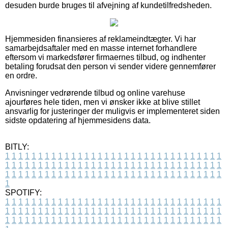
desuden burde bruges til afvejning af kundetilfredsheden.
Hjemmesiden finansieres af reklameindtægter. Vi har
samarbejdsaftaler med en masse internet forhandlere
eftersom vi markedsfører firmaernes tilbud, og indhenter
betaling forudsat den person vi sender videre gennemfører
en ordre.
Anvisninger vedrørende tilbud og online varehuse
ajourføres hele tiden, men vi ønsker ikke at blive stillet
ansvarlig for justeringer der muligvis er implementeret siden
sidste opdatering af hjemmesidens data.
BITLY:
1
1
1
1
1
1
1
1
1
1
1
1
1
1
1
1
1
1
1
1
1
1
1
1
1
1
1
1
1
1
1
1
1
1
1
1
1
1
1
1
1
1
1
1
1
1
1
1
1
1
1
1
1
1
1
1
1
1
1
1
1
1
1
1
1
1
1
1
1
1
1
1
1
1
1
1
1
1
1
1
1
1
1
1
1
1
1
1
1
1
1
1
1
1
1
1
1
1
1
1
SPOTIFY:
1
1
1
1
1
1
1
1
1
1
1
1
1
1
1
1
1
1
1
1
1
1
1
1
1
1
1
1
1
1
1
1
1
1
1
1
1
1
1
1
1
1
1
1
1
1
1
1
1
1
1
1
1
1
1
1
1
1
1
1
1
1
1
1
1
1
1
1
1
1
1
1
1
1
1
1
1
1
1
1
1
1
1
1
1
1
1
1
1
1
1
1
1
1
1
1
1
1
1