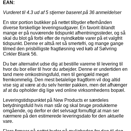
EAN:
Vurderet til
4.3
ud af 5 stjerner baseret på
36
anmeldelser
En stor portion butikker på nettet tilbyder efterhånden
diverse forskellige leveringsudgaver. En favorit iblandt
mange er på nuværende tidspunkt afhentningssteder, og så
skal du blot gå forbi efter de nyindkøbte varer på et valgfrit
tidspunkt. Denne er altså ret så smertefri, og mange gange
tilmed den prisbilligste fragtløsning ved køb af Sølvring
Cirkler Blank 56.
Du bør alternativt udse dig at bestille varerne til levering til
hvor du bor eller til hvor du arbejder. Denne er undertiden en
tand mere omkostningsfuld, men til gengæld meget
fremkommelig. Den mest betalelige fragtform vil dog altid
vise sig at være at du selv henter pakken, men det afhænger
af at du opholder dig lige ved online virksomhedens bopæl.
Leveringstidspunktet på New Products er særdeles
betydningsfuld hvis man står og skal bruge produkterne
omgående, og derfor er det selvsagt fornuftigt at man ser
nærmere på den estimerede leveringsdato for den aktuelle
vare.