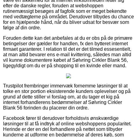
være en sikkerhed for at internet virksomheden retter sig
efter de danske regler, foruden at webshoppen
rutinemæssigt besøges af fagfolk som er meget bekendte
med vedtægterne på området. Derudover tilbydes du chance
for en hjælpende hånd, når du bliver udsat for besvær som
følge af din ordre.
Foruden dette kan det anbefales at du er obs på de primære
betingelser der gælder for handlen, fx den bytteret internet
firmaet garanterer. I relation til det er det tilmed essesentielt,
at man altid bevarer ens e-mail kvittering, således man altid
vil kunne dokumentere købet af Sølvring Cirkler Blank 56,
ligegyldigt om du er på shopping til en kvinde eller mand.
Trustpilot frembringer immervæk fornemme løsninger til at
tolke en stor portion eksisterende kunders oplevelser og på
grund af dette stiller vi forslag om, at du tager et kig på
internet forhandlerens bedømmelser af Sølvring Cirkler
Blank 56 forinden du placerer din ordre.
Facebook fører til derudover forholdsvis ønskværdige
løsninger til at få indtryk af online webshoppens popularitet.
Herinde er der en del forhandlere på nettet som tilbyder
kunderne at udforme en bedømmelse af deres køb, som