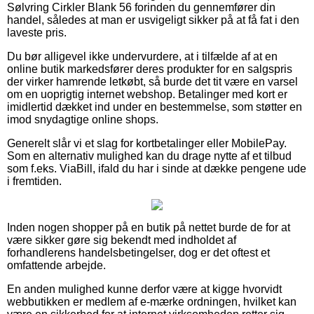
Sølvring Cirkler Blank 56 forinden du gennemfører din
handel, således at man er usvigeligt sikker på at få fat i den
laveste pris.
Du bør alligevel ikke undervurdere, at i tilfælde af at en
online butik markedsfører deres produkter for en salgspris
der virker hamrende letkøbt, så burde det tit være en varsel
om en uoprigtig internet webshop. Betalinger med kort er
imidlertid dækket ind under en bestemmelse, som støtter en
imod snydagtige online shops.
Generelt slår vi et slag for kortbetalinger eller MobilePay.
Som en alternativ mulighed kan du drage nytte af et tilbud
som f.eks. ViaBill, ifald du har i sinde at dække pengene ude
i fremtiden.
Inden nogen shopper på en butik på nettet burde de for at
være sikker gøre sig bekendt med indholdet af
forhandlerens handelsbetingelser, dog er det oftest et
omfattende arbejde.
En anden mulighed kunne derfor være at kigge hvorvidt
webbutikken er medlem af e-mærke ordningen, hvilket kan