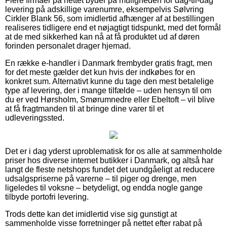
Flere firmaer på nettet byder på muligheden for dag-til-dag
levering på adskillige varenumre, eksempelvis Sølvring
Cirkler Blank 56, som imidlertid afhænger af at bestillingen
realiseres tidligere end et nøjagtigt tidspunkt, med det formål
at de med sikkerhed kan nå at få produktet ud af døren
forinden personalet drager hjemad.
En række e-handler i Danmark frembyder gratis fragt, men
for det meste gælder det kun hvis der indkøbes for en
konkret sum. Alternativt kunne du tage den mest betalelige
type af levering, der i mange tilfælde – uden hensyn til om
du er ved Hørsholm, Smørumnedre eller Ebeltoft – vil blive
at få fragtmanden til at bringe dine varer til et
udleveringssted.
Det er i dag yderst uproblematisk for os alle at sammenholde
priser hos diverse internet butikker i Danmark, og altså har
langt de fleste netshops fundet det uundgåeligt at reducere
udsalgspriserne på varerne – til piger og drenge, men
ligeledes til voksne – betydeligt, og endda nogle gange
tilbyde portofri levering.
Trods dette kan det imidlertid vise sig gunstigt at
sammenholde visse forretninger på nettet efter rabat på