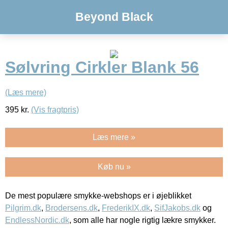
Beyond Black
Sølvring Cirkler Blank 56
(Læs mere)
395
kr.
(Vis fragtpris)
Læs mere »
Køb nu »
De mest populære smykke-webshops er i øjeblikket
Pilgrim.dk
,
Brodersens.dk
,
FrederikIX.dk
,
SifJakobs.dk
og
EndlessNordic.dk
, som alle har nogle rigtig lækre smykker.