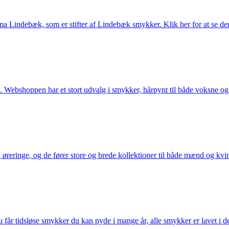
Lindebæk, som er stifter af Lindebæk smykker. Klik her for at se der
 Webshoppen har et stort udvalg i smykker, hårpynt til både voksne og b
eringe, og de fører store og brede kollektioner til både mænd og kvind
får tidsløse smykker du kan nyde i mange år, alle smykker er lavet i de