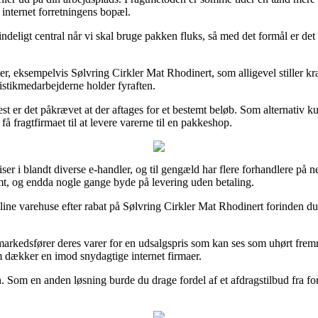
 internet forretningens bopæl.
deligt central når vi skal bruge pakken fluks, så med det formål er det
ter, eksempelvis Sølvring Cirkler Mat Rhodinert, som alligevel stiller kr
gistikmedarbejderne holder fyraften.
est er det påkrævet at der aftages for et bestemt beløb. Som alternativ
få fragtfirmaet til at levere varerne til en pakkeshop.
ser i blandt diverse e-handler, og til gengæld har flere forhandlere på net
omt, og endda nogle gange byde på levering uden betaling.
online varehuse efter rabat på Sølvring Cirkler Mat Rhodinert forinden 
 markedsfører deres varer for en udsalgspris som kan ses som uhørt fre
m dækker en imod snydagtige internet firmaer.
ilen. Som en anden løsning burde du drage fordel af et afdragstilbud fra 