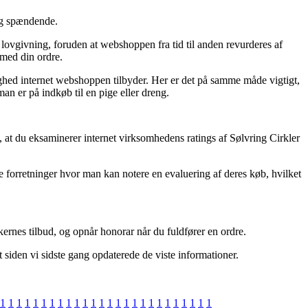
lig spændende.
lovgivning, foruden at webshoppen fra tid til anden revurderes af
 med din ordre.
ghed internet webshoppen tilbyder. Her er det på samme måde vigtigt,
an er på indkøb til en pige eller dreng.
 at du eksaminerer internet virksomhedens ratings af Sølvring Cirkler
ne forretninger hvor man kan notere en evaluering af deres køb, hvilket
kernes tilbud, og opnår honorar når du fuldfører en ordre.
 siden vi sidste gang opdaterede de viste informationer.
1
1
1
1
1
1
1
1
1
1
1
1
1
1
1
1
1
1
1
1
1
1
1
1
1
1