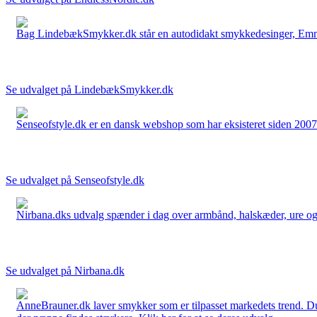
Bag LindebækSmykker.dk står en autodidakt smykkedesinger, Emma 
Se udvalget på LindebækSmykker.dk
Senseofstyle.dk er en dansk webshop som har eksisteret siden 2007.
Se udvalget på Senseofstyle.dk
Nirbana.dks udvalg spænder i dag over armbånd, halskæder, ure og ør
Se udvalget på Nirbana.dk
AnneBrauner.dk laver smykker som er tilpasset markedets trend. Du 