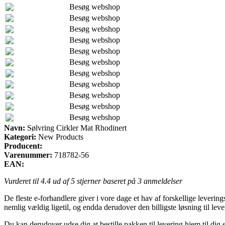
Besøg webshop
Besøg webshop
Besøg webshop
Besøg webshop
Besøg webshop
Besøg webshop
Besøg webshop
Besøg webshop
Besøg webshop
Besøg webshop
Besøg webshop
Navn:
Sølvring Cirkler Mat Rhodinert
Kategori:
New Products
Producent:
Varenummer:
718782-56
EAN:
Vurderet til
4.4
ud af 5 stjerner baseret på
3
anmeldelser
De fleste e-forhandlere giver i vore dage et hav af forskellige lever
nemlig vældig ligetil, og endda derudover den billigste løsning til le
Du kan derudover udse dig at bestille pakken til levering hjem til dig