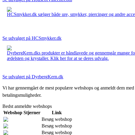
HCSmykker.dk sælger både ure, smykker, piercinger og andre accesso
Se udvalget på HCSmykker.dk
DyrbergKern.dks produkter er håndlavede og gennemgår mange forskel
ædelsten og krystaller. Klik her for at se deres udvalg.
Se udvalget på DyrbergKern.dk
Vi har gennemgået de mest populære webshops og anmeldt dem med stjern
betalingsmuligheder.
Bedst anmeldte webshops
Webshop
Stjerner
Link
Besøg webshop
Besøg webshop
Besøg webshop