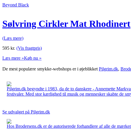
Beyond Black
Sølvring Cirkler Mat Rhodinert
(Læs mere)
595
kr.
(Vis fragtpris)
Læs mere »
Køb nu »
De mest populære smykke-webshops er i øjeblikket
Pilgrim.dk
,
Brode
Pilgrim.dk begyndte i 1983, da de to danskere - Annemette Markv
festivaler. Med stor kærlighed til musik og mennesker skabte de smykk
Se udvalget på Pilgrim.dk
Hos Brodersens.dk er de autoriserede forhandlere af alle de mærker d