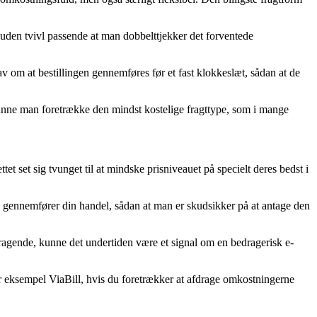
 uden tvivl passende at man dobbelttjekker det forventede
av om at bestillingen gennemføres før et fast klokkeslæt, sådan at de
 kunne man foretrække den mindst kostelige fragttype, som i mange
tet set sig tvunget til at mindske prisniveauet på specielt deres bedst i
du gennemfører din handel, sådan at man er skudsikker på at antage den
mragende, kunne det undertiden være et signal om en bedragerisk e-
for eksempel ViaBill, hvis du foretrækker at afdrage omkostningerne