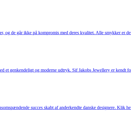
ler, og de går ikke på kompromis med deres kvalitet. Alle smykker er de
et genkendeligt og moderne udtryk. Sif Jakobs Jewellery er kendt for si
somspændende succes skabt af anderkendte danske designere. Klik her 