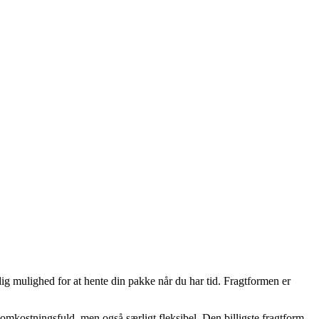
ig mulighed for at hente din pakke når du har tid. Fragtformen er
 omkostningsfuld, men også særligt fleksibel. Den billigste fragtform