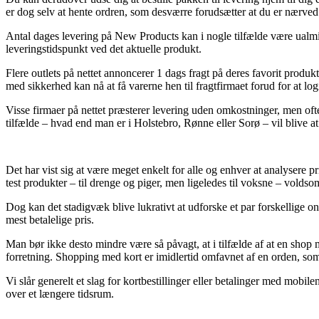
er dog selv at hente ordren, som desværre forudsætter at du er nærved
Antal dages levering på New Products kan i nogle tilfælde være ualmin
leveringstidspunkt ved det aktuelle produkt.
Flere outlets på nettet annoncerer 1 dags fragt på deres favorit produk
med sikkerhed kan nå at få varerne hen til fragtfirmaet forud for at lo
Visse firmaer på nettet præsterer levering uden omkostninger, men oft
tilfælde – hvad end man er i Holstebro, Rønne eller Sorø – vil blive at 
Det har vist sig at være meget enkelt for alle og enhver at analysere pri
test produkter – til drenge og piger, men ligeledes til voksne – volds
Dog kan det stadigvæk blive lukrativt at udforske et par forskellige 
mest betalelige pris.
Man bør ikke desto mindre være så påvagt, at i tilfælde af at en shop
forretning. Shopping med kort er imidlertid omfavnet af en orden, so
Vi slår generelt et slag for kortbestillinger eller betalinger med mob
over et længere tidsrum.