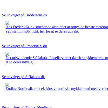
Se udvalget på Brodersens.dk
Hos FrederikIX.dk stræber de altid efter at bruge de bedste materia
925 sterling sølv. Klik her for at se deres udvalg.
Se udvalget på FrederikIX.dk
Det prisvindende Sif Jakobs Jewellery er et dansk smykkemærke med 
at se deres udvalg.
Se udvalget på SifJakobs.dk
EndlessNordic.dk er et eksklusivt nordisk smykkebrand med verden
Se udvalget på EndlessNordic.dk