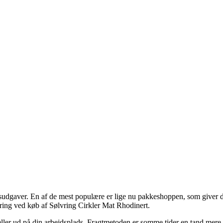
ingsudgaver. En af de mest populære er lige nu pakkeshoppen, som giver d
vering ved køb af Sølvring Cirkler Mat Rhodinert.
 eller ud på din arbejdsplads. Fragtmetoden er somme tider en tand mere