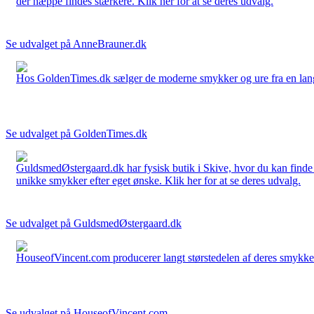
der næppe findes stærkere. Klik her for at se deres udvalg.
Se udvalget på AnneBrauner.dk
Hos GoldenTimes.dk sælger de moderne smykker og ure fra en lang 
Se udvalget på GoldenTimes.dk
GuldsmedØstergaard.dk har fysisk butik i Skive, hvor du kan finde
unikke smykker efter eget ønske. Klik her for at se deres udvalg.
Se udvalget på GuldsmedØstergaard.dk
HouseofVincent.com producerer langt størstedelen af deres smykker 
Se udvalget på HouseofVincent.com