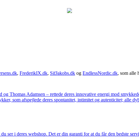
rsens.dk
,
FrederikIX.dk
,
SifJakobs.dk
og
EndlessNordic.dk
, som alle 
ad og Thomas Adamsen – rettede deres innovative energi mod smykkedes
er, som afspejlede deres spontanitet, intimitet og autenticitet; alle dyb
u ser i deres webshop. Det er din garanti for at du får den bedste servi