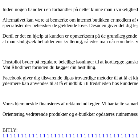
Inden nogen handler i en forhandler på nettet kunne man i virkelighed
Alternativet kan være at bemærke om internet butikken er medlem af e-
specialister der behersker de gældende love. Desuden giver det dig lejl
Dertil er det en hjælp at kunden er opmærksom på de grundlæggende ve
at man stadigvæk beholder ens kvittering, således man når som helst v
Trustpilot byder på regulære belejlige løsninger til at kortlægge gan
Mat Rhodinert forinden du lægger din bestilling.
Facebook giver dig tilsvarende tilpas troværdige metoder til at få et k
ydermere kan anvendes til at få et indblik i tilfredsheden hos kunderne
Vores hjemmeside finansieres af reklameindtægter. Vi har tætte samarbe
Orientering vedrørende produkter og e-butikker opdateres rutinemæssig
BITLY:
1
1
1
1
1
1
1
1
1
1
1
1
1
1
1
1
1
1
1
1
1
1
1
1
1
1
1
1
1
1
1
1
1
1
1
1
1