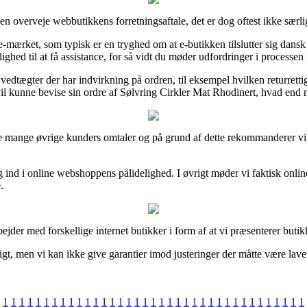
en overveje webbutikkens forretningsaftale, det er dog oftest ikke sær
mærket, som typisk er en tryghed om at e-butikken tilslutter sig dansk 
ighed til at få assistance, for så vidt du møder udfordringer i processen
dtægter der har indvirkning på ordren, til eksempel hvilken returretti
il kunne bevise sin ordre af Sølvring Cirkler Mat Rhodinert, hvad end m
ske mange øvrige kunders omtaler og på grund af dette rekommanderer vi,
ig ind i online webshoppens pålidelighed. I øvrigt møder vi faktisk onli
.
jder med forskellige internet butikker i form af at vi præsenterer butik
t, men vi kan ikke give garantier imod justeringer der måtte være lavet
1
1
1
1
1
1
1
1
1
1
1
1
1
1
1
1
1
1
1
1
1
1
1
1
1
1
1
1
1
1
1
1
1
1
1
1
1