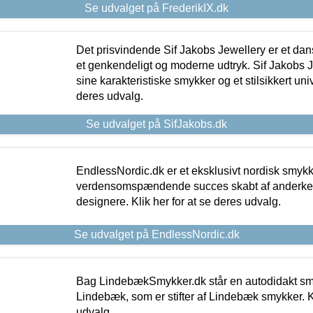
Se udvalget på FrederikIX.dk
Det prisvindende Sif Jakobs Jewellery er et 
et genkendeligt og moderne udtryk. Sif Jakobs J
sine karakteristiske smykker og et stilsikkert univ
deres udvalg.
Se udvalget på SifJakobs.dk
EndlessNordic.dk er et eksklusivt nordisk smy
verdensomspændende succes skabt af anderke
designere. Klik her for at se deres udvalg.
Se udvalget på EndlessNordic.dk
Bag LindebækSmykker.dk står en autodidakt s
Lindebæk, som er stifter af Lindebæk smykker. Kl
udvalg.