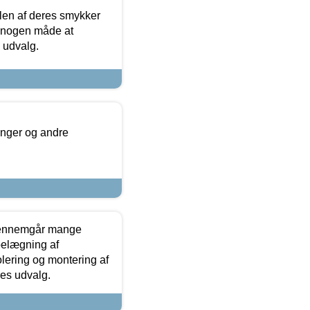
len af deres smykker
å nogen måde at
s udvalg.
inger og andre
gennemgår mange
 belægning af
olering og montering af
res udvalg.