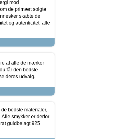
ergi mod
som de primært solgte
mennesker skabte de
et og autenticitet; alle
.
re af alle de mærker
 du får den bedste
 se deres udvalg.
 de bedste materialer,
 Alle smykker er derfor
arat guldbelagt 925