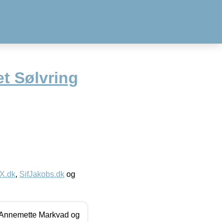
t Sølvring
IX.dk
,
SifJakobs.dk
og
- Annemette Markvad og