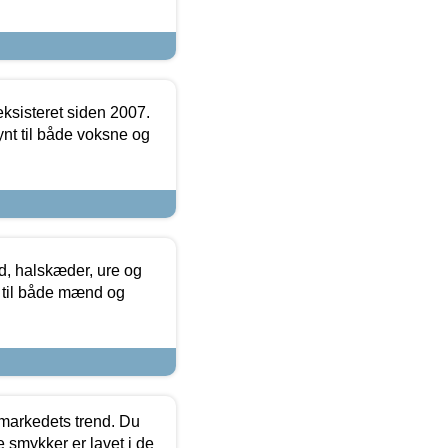
ksisteret siden 2007.
nt til både voksne og
, halskæder, ure og
r til både mænd og
markedets trend. Du
e smykker er lavet i de