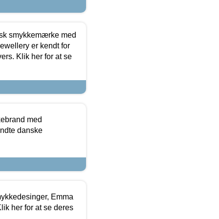
dansk smykkemærke med
ewellery er kendt for
ers. Klik her for at se
kkebrand med
ndte danske
mykkedesinger, Emma
ik her for at se deres