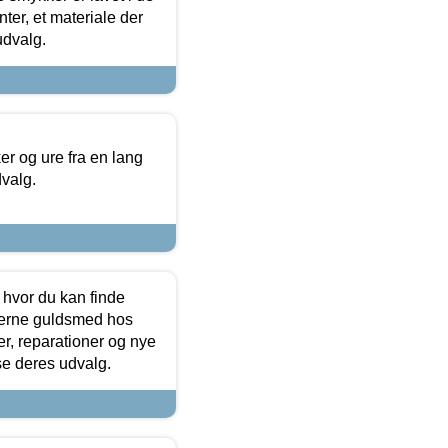
ter, et materiale der
udvalg.
 og ure fra en lang
dvalg.
 hvor du kan finde
terne guldsmed hos
r, reparationer og nye
se deres udvalg.