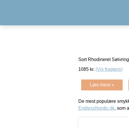
Sort Rhodineret Sølvrin
1085
kr.
(Vis fragtpris)
Læs mere »
De mest populære smykk
EndlessNordic.dk
, som a