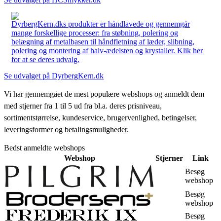
DyrbergKern.dks produkter er håndlavede og gennemgår
mange forskellige processer: fra støbning, polering og
belægning af metalbasen til håndfletning af læder, slibning,
polering og montering af halv-ædelsten og krystaller. Klik her
for at se deres udvalg.
Se udvalget på DyrbergKern.dk
Vi har gennemgået de mest populære webshops og anmeldt dem
med stjerner fra 1 til 5 ud fra bl.a. deres prisniveau,
sortimentstørrelse, kundeservice, brugervenlighed, betingelser,
leveringsformer og betalingsmuligheder.
Bedst anmeldte webshops
Webshop
Stjerner
Link
Besøg
webshop
Besøg
webshop
Besøg