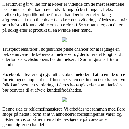
Herudover går vi ind for at køber er vidende om de mest essentielle
bestemmelser der kan have indvirkning på bestillingen, f.eks.
hvilken byttepolitik online firmaet har. Derfor er det virkelig
afgørende, at man til enhver tid sikrer ens kvittering, således man når
som helst vil kunne vidne om sin ordre af Sort ringmåler, om du er
på udkig efter et produkt til en kvinde eller mand.
Trustpilot resulterer i nogenlunde pæne chancer for at iagttage en
række nuværende køberes anmeldelser og derfor er det klogt, at du
efterforsker webshoppens bedømmelser af Sort ringmåler før du
handler.
Facebook tilbyder dig også ultra stabile metoder til at få en idé om e-
forretningens popularitet. Tilmed ser vi en del internet selskaber hvor
folk kan levere en vurdering af deres købsoplevelse, som ligeledes
bør benyttes til at afveje kundetilfredsheden.
Denne side er reklamefinansieret. Vi arbejder tæt sammen med flere
shops på nettet i form af at vi annoncerer forretningernes varer, og
høster provision såfremt en af de besøgende på vores side
gennemfører en handel.