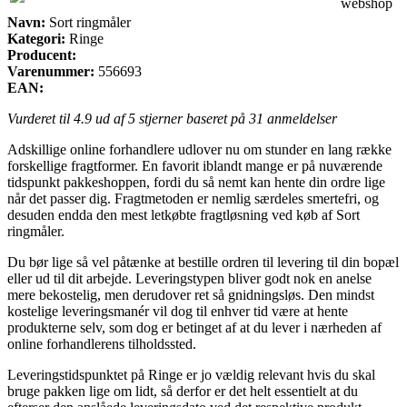
webshop
Navn:
Sort ringmåler
Kategori:
Ringe
Producent:
Varenummer:
556693
EAN:
Vurderet til
4.9
ud af 5 stjerner baseret på
31
anmeldelser
Adskillige online forhandlere udlover nu om stunder en lang række
forskellige fragtformer. En favorit iblandt mange er på nuværende
tidspunkt pakkeshoppen, fordi du så nemt kan hente din ordre lige
når det passer dig. Fragtmetoden er nemlig særdeles smertefri, og
desuden endda den mest letkøbte fragtløsning ved køb af Sort
ringmåler.
Du bør lige så vel påtænke at bestille ordren til levering til din bopæl
eller ud til dit arbejde. Leveringstypen bliver godt nok en anelse
mere bekostelig, men derudover ret så gnidningsløs. Den mindst
kostelige leveringsmanér vil dog til enhver tid være at hente
produkterne selv, som dog er betinget af at du lever i nærheden af
online forhandlerens tilholdssted.
Leveringstidspunktet på Ringe er jo vældig relevant hvis du skal
bruge pakken lige om lidt, så derfor er det helt essentielt at du