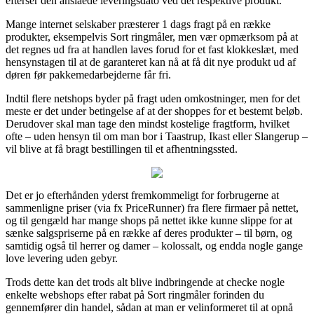
efterser den anslåede leveringsdato ved det respektive produkt.
Mange internet selskaber præsterer 1 dags fragt på en række
produkter, eksempelvis Sort ringmåler, men vær opmærksom på at
det regnes ud fra at handlen laves forud for et fast klokkeslæt, med
hensynstagen til at de garanteret kan nå at få dit nye produkt ud af
døren før pakkemedarbejderne får fri.
Indtil flere netshops byder på fragt uden omkostninger, men for det
meste er det under betingelse af at der shoppes for et bestemt beløb.
Derudover skal man tage den mindst kostelige fragtform, hvilket
ofte – uden hensyn til om man bor i Taastrup, Ikast eller Slangerup –
vil blive at få bragt bestillingen til et afhentningssted.
Det er jo efterhånden yderst fremkommeligt for forbrugerne at
sammenligne priser (via fx PriceRunner) fra flere firmaer på nettet,
og til gengæld har mange shops på nettet ikke kunne slippe for at
sænke salgspriserne på en række af deres produkter – til børn, og
samtidig også til herrer og damer – kolossalt, og endda nogle gange
love levering uden gebyr.
Trods dette kan det trods alt blive indbringende at checke nogle
enkelte webshops efter rabat på Sort ringmåler forinden du
gennemfører din handel, sådan at man er velinformeret til at opnå