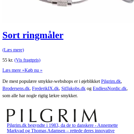
Sort ringmåler
(Læs mere)
55
kr.
(Vis fragtpris)
Læs mere »
Køb nu »
De mest populære smykke-webshops er i øjeblikket
Pilgrim.dk
,
Brodersens.dk
,
FrederikIX.dk
,
SifJakobs.dk
og
EndlessNordic.dk
,
som alle har nogle rigtig lækre smykker.
Pilgrim.dk begyndte i 1983, da de to danskere - Annemette
Markvad og Thomas Adamsen – rettede deres innovative