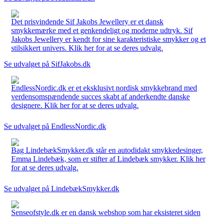
Det prisvindende Sif Jakobs Jewellery er et dansk
smykkemærke med et genkendeligt og moderne udtryk. Sif
Jakobs Jewellery er kendt for sine karakteristiske smykker og et
stilsikkert univers. Klik her for at se deres udvalg.
Se udvalget på SifJakobs.dk
EndlessNordic.dk er et eksklusivt nordisk smykkebrand med
verdensomspændende succes skabt af anderkendte danske
designere. Klik her for at se deres udvalg.
Se udvalget på EndlessNordic.dk
Bag LindebækSmykker.dk står en autodidakt smykkedesinger,
Emma Lindebæk, som er stifter af Lindebæk smykker. Klik her
for at se deres udvalg.
Se udvalget på LindebækSmykker.dk
Senseofstyle.dk er en dansk webshop som har eksisteret siden