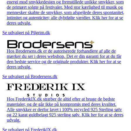
energi mod smykkedesign og fremstillede unikke smykker, som
de primært solgte på festivaler. Med stor kærlighed til musik og
mennesker skabte de smykker, som afspejlede deres spontanitet,
intimitet og autenticitet; alle dybtfølte værdier. Klik her for at se
deres udvalg.
Se udvalget på Pilgrim.dk
Hos Brodersens.dk er de autoriserede forhandlere af alle de
mærker du ser i deres webshop. Det er din garanti for at du får
den bedste service og de originale produkter. Klik her for at se
deres udvalg.
Se udvalget på Brodersens.dk
Hos FrederikIX.dk stræber de altid efter at bruge de bedste
materialer, og de går ikke på kompromis med deres kvalitet.
Alle smykker er derfor lavet i 100% recycled 925 Sterling sølv
og 22 karat guldbelagt 925 sterling sølv. Klik her for at se deres
udvalg.
Se udvalget på FrederikIX.dk