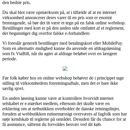
den bedste pris.
Du skal blot være opmærksom på, at i tilfælde af at en internet
virksomhed annoncerer deres varer til en pris som er enormt
fremragende, så bør det tit være et tegn på en falsk online webshop.
Bestillinger med kort er på den anden side omfattet af et reglement,
der begunstiger dig overfor falske e-forhandlere.
Vi foreslår generelt bestillinger med betalingskort eller MobilePay.
Som en alternativ mulighed kunne du anvende en afdragsløsning
som fx ViaBill, når du agter at afdrage beløbet over en længere
periode.
Før folk køber hos en online webshop behøver de i princippet tage
stilling til virksomhedens forretningsaftale, men det er bare ikke
særlig sjovt.
En anden løsning kunne være at kontrollere hvorvidt internet
selskabet er e-mærket medlem, eftersom det skulle være en
erklæring om at netbutikken overholder de danske retningslinjer,
foruden at webbutikken rutinemæssigt overværes af fagfolk som har
nøje kendskab til reglerne på området. Desuden får du chance for at
få assistance, såfremt du forvoldes besvær ved dit køb.