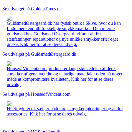
Se udvalget på GoldenTimes.dk
GuldsmedØstergaard.dk har fysisk butik i Skive, hvor du kan
finde mere end 40 forskellige smykkemærker. Den interne
guldsmed hos Guldsmed Østergaard udfører alt fra
stenfatninger, reparationer og nye unikke smykker efter eget
ønske. Klik her for at se deres udvalg.
Se udvalget på GuldsmedØstergaard.dk
HouseofVincent.com producerer langt størstedelen af deres
smykker af genanvendte og naturlige materialer uden på nogen
måde at kompromittere kvaliteten. Klik her for at se deres
udvalg.
Se udvalget på HouseofVincent.com
HCSmykker.dk sælger både ure, smykker, piercinger og andre
accessories. Klik her for at se deres udvalg.
Se udvalget på HCSmykker.dk