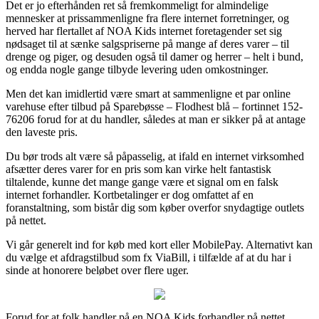
Det er jo efterhånden ret så fremkommeligt for almindelige
mennesker at prissammenligne fra flere internet forretninger, og
herved har flertallet af NOA Kids internet foretagender set sig
nødsaget til at sænke salgspriserne på mange af deres varer – til
drenge og piger, og desuden også til damer og herrer – helt i bund,
og endda nogle gange tilbyde levering uden omkostninger.
Men det kan imidlertid være smart at sammenligne et par online
varehuse efter tilbud på Sparebøsse – Flodhest blå – fortinnet 152-
76206 forud for at du handler, således at man er sikker på at antage
den laveste pris.
Du bør trods alt være så påpasselig, at ifald en internet virksomhed
afsætter deres varer for en pris som kan virke helt fantastisk
tiltalende, kunne det mange gange være et signal om en falsk
internet forhandler. Kortbetalinger er dog omfattet af en
foranstaltning, som bistår dig som køber overfor snydagtige outlets
på nettet.
Vi går generelt ind for køb med kort eller MobilePay. Alternativt kan
du vælge et afdragstilbud som fx ViaBill, i tilfælde af at du har i
sinde at honorere beløbet over flere uger.
Forud for at folk handler på en NOA Kids forhandler på nettet