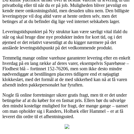
privatbolig eller til når du er på job. Muligheden bliver jævnligt en
kende mere omkostningsfuld, men desuden ultra nem. Den billigste
leveringstype vil dog altid være at hente ordren selv, men det
betinges af at du befinder dig lige ved internet selskabets lager.
Leveringstidspunktet på Ny struktur kan være særligt vital ifald du
står og skal bruge dine nye produkter inden for kort tid, og i det
øjemed er det relativt væsentligt at du kigger nærmere på det
anslåede leveringstidspunkt på det vedkommende produkt.
Temmelig mange online varehuse garanterer levering efter en enkelt
hverdag på en lang række af deres varer, eksempelvis Sparebøsse –
Flodhest blå – fortinnet 152-76206, men som ikke desto mindre
nødvendiggør at bestillingen placeres tidligere end et nøjagtigt
klokkeslæt, med det formål at de med sikkerhed kan nå at få varen
afsendt inden pakkepersonalet har fyraften.
Nogle få online forretninger sikrer gratis fragt, men tit er det under
betingelse af at du køber for en fastsat pris. Ellers bør du udvælge
den mindst kostelige mulighed for fragt, der mange gange – uanset
om man opholder sig i Randers, Holbæk eller Hammel – er at få
leveret din ordre til et afhentningssted.