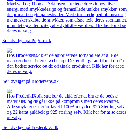
Markvad og Thomas Adamsen – rettede deres innovative
energi mod smykkedesign og fremstillede unikke smykker, som
de primært solgte på festivaler. Med stor kærlighed til musik og
mennesker skabte de smykker, som afspejlede deres spontanitet,
intimitet og autenticitet; alle dybtfølte værdier. Klik her for at se
deres udvalg.
Se udvalget på Pilgrim.dk
Hos Brodersens.dk er de autoriserede forhandlere af alle de
mærker du ser i deres webshop. Det er din garanti for at du får
den bedste service og de originale produkter. Klik her for at se
deres udvalg.
Se udvalget på Brodersens.dk
Hos FrederikIX.dk stræber de altid efter at bruge de bedste
materialer, og de går ikke på kompromis med deres kvalitet.
Alle smykker er derfor lavet i 100% recycled 925 Sterling sølv
og 22 karat guldbelagt 925 sterling sølv. Klik her for at se deres
udvalg.
Se udvalget på FrederikIX.dk