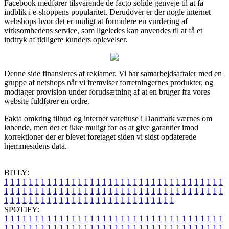
Facebook medfører tilsvarende de facto solide genveje til at få
indblik i e-shoppens popularitet. Derudover er der nogle internet
webshops hvor det er muligt at formulere en vurdering af
virksomhedens service, som ligeledes kan anvendes til at få et
indtryk af tidligere kunders oplevelser.
Denne side finansieres af reklamer. Vi har samarbejdsaftaler med en
gruppe af netshops når vi fremviser forretningernes produkter, og
modtager provision under forudsætning af at en bruger fra vores
website fuldfører en ordre.
Fakta omkring tilbud og internet varehuse i Danmark værnes om
løbende, men det er ikke muligt for os at give garantier imod
korrektioner der er blevet foretaget siden vi sidst opdaterede
hjemmesidens data.
BITLY:
1
1
1
1
1
1
1
1
1
1
1
1
1
1
1
1
1
1
1
1
1
1
1
1
1
1
1
1
1
1
1
1
1
1
1
1
1
1
1
1
1
1
1
1
1
1
1
1
1
1
1
1
1
1
1
1
1
1
1
1
1
1
1
1
1
1
1
1
1
1
1
1
1
1
1
1
1
1
1
1
1
1
1
1
1
1
1
1
1
1
1
1
1
1
1
1
1
1
1
1
SPOTIFY:
1
1
1
1
1
1
1
1
1
1
1
1
1
1
1
1
1
1
1
1
1
1
1
1
1
1
1
1
1
1
1
1
1
1
1
1
1
1
1
1
1
1
1
1
1
1
1
1
1
1
1
1
1
1
1
1
1
1
1
1
1
1
1
1
1
1
1
1
1
1
1
1