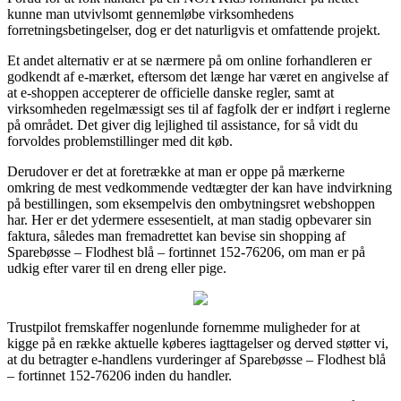
kunne man utvivlsomt gennemløbe virksomhedens
forretningsbetingelser, dog er det naturligvis et omfattende projekt.
Et andet alternativ er at se nærmere på om online forhandleren er
godkendt af e-mærket, eftersom det længe har været en angivelse af
at e-shoppen accepterer de officielle danske regler, samt at
virksomheden regelmæssigt ses til af fagfolk der er indført i reglerne
på området. Det giver dig lejlighed til assistance, for så vidt du
forvoldes problemstillinger med dit køb.
Derudover er det at foretrække at man er oppe på mærkerne
omkring de mest vedkommende vedtægter der kan have indvirkning
på bestillingen, som eksempelvis den ombytningsret webshoppen
har. Her er det ydermere essesentielt, at man stadig opbevarer sin
faktura, således man fremadrettet kan bevise sin shopping af
Sparebøsse – Flodhest blå – fortinnet 152-76206, om man er på
udkig efter varer til en dreng eller pige.
Trustpilot fremskaffer nogenlunde fornemme muligheder for at
kigge på en række aktuelle køberes iagttagelser og derved støtter vi,
at du betragter e-handlens vurderinger af Sparebøsse – Flodhest blå
– fortinnet 152-76206 inden du handler.