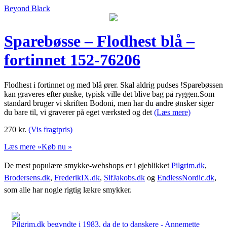
Beyond Black
Sparebøsse – Flodhest blå –
fortinnet 152-76206
Flodhest i fortinnet og med blå ører. Skal aldrig pudses !Sparebøssen
kan graveres efter ønske, typisk ville det blive bag på ryggen.Som
standard bruger vi skriften Bodoni, men har du andre ønsker siger
du bare til, vi graverer på eget værksted og det
(Læs mere)
270
kr.
(Vis fragtpris)
Læs mere »
Køb nu »
De mest populære smykke-webshops er i øjeblikket
Pilgrim.dk
,
Brodersens.dk
,
FrederikIX.dk
,
SifJakobs.dk
og
EndlessNordic.dk
,
som alle har nogle rigtig lækre smykker.
Pilgrim.dk begyndte i 1983, da de to danskere - Annemette