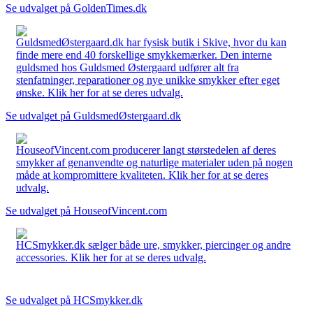
Se udvalget på GoldenTimes.dk
GuldsmedØstergaard.dk har fysisk butik i Skive, hvor du kan
finde mere end 40 forskellige smykkemærker. Den interne
guldsmed hos Guldsmed Østergaard udfører alt fra
stenfatninger, reparationer og nye unikke smykker efter eget
ønske. Klik her for at se deres udvalg.
Se udvalget på GuldsmedØstergaard.dk
HouseofVincent.com producerer langt størstedelen af deres
smykker af genanvendte og naturlige materialer uden på nogen
måde at kompromittere kvaliteten. Klik her for at se deres
udvalg.
Se udvalget på HouseofVincent.com
HCSmykker.dk sælger både ure, smykker, piercinger og andre
accessories. Klik her for at se deres udvalg.
Se udvalget på HCSmykker.dk