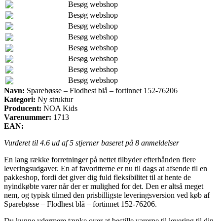
Besøg webshop
Besøg webshop
Besøg webshop
Besøg webshop
Besøg webshop
Besøg webshop
Besøg webshop
Besøg webshop
Navn:
Sparebøsse – Flodhest blå – fortinnet 152-76206
Kategori:
Ny struktur
Producent:
NOA Kids
Varenummer:
1713
EAN:
Vurderet til
4.6
ud af 5 stjerner baseret på
8
anmeldelser
En lang række forretninger på nettet tilbyder efterhånden flere
leveringsudgaver. En af favoritterne er nu til dags at afsende til en
pakkeshop, fordi det giver dig fuld fleksibilitet til at hente de
nyindkøbte varer når der er mulighed for det. Den er altså meget
nem, og typisk tilmed den prisbilligste leveringsversion ved køb af
Sparebøsse – Flodhest blå – fortinnet 152-76206.
Du kunne ydermere tænke over at bestille varerne til levering til din