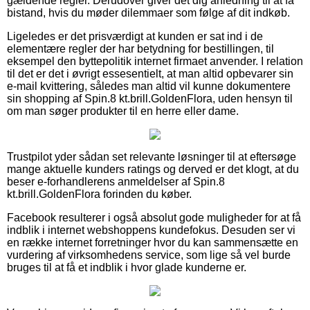
gældende regler. Derudover giver det dig anledning til at få
bistand, hvis du møder dilemmaer som følge af dit indkøb.
Ligeledes er det prisværdigt at kunden er sat ind i de
elementære regler der har betydning for bestillingen, til
eksempel den byttepolitik internet firmaet anvender. I relation
til det er det i øvrigt essesentielt, at man altid opbevarer sin
e-mail kvittering, således man altid vil kunne dokumentere
sin shopping af Spin.8 kt.brill.GoldenFlora, uden hensyn til
om man søger produkter til en herre eller dame.
Trustpilot yder sådan set relevante løsninger til at eftersøge
mange aktuelle kunders ratings og derved er det klogt, at du
beser e-forhandlerens anmeldelser af Spin.8
kt.brill.GoldenFlora forinden du køber.
Facebook resulterer i også absolut gode muligheder for at få
indblik i internet webshoppens kundefokus. Desuden ser vi
en række internet forretninger hvor du kan sammensætte en
vurdering af virksomhedens service, som lige så vel burde
bruges til at få et indblik i hvor glade kunderne er.