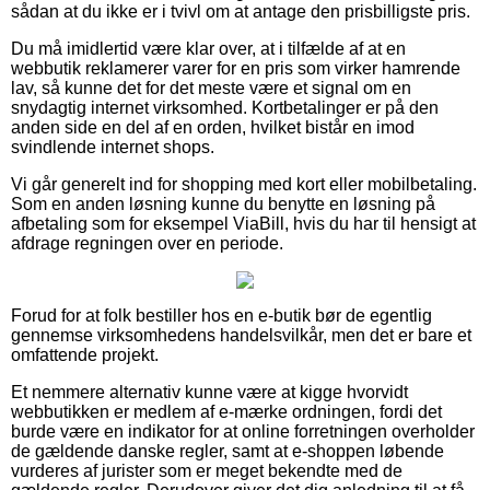
sådan at du ikke er i tvivl om at antage den prisbilligste pris.
Du må imidlertid være klar over, at i tilfælde af at en
webbutik reklamerer varer for en pris som virker hamrende
lav, så kunne det for det meste være et signal om en
snydagtig internet virksomhed. Kortbetalinger er på den
anden side en del af en orden, hvilket bistår en imod
svindlende internet shops.
Vi går generelt ind for shopping med kort eller mobilbetaling.
Som en anden løsning kunne du benytte en løsning på
afbetaling som for eksempel ViaBill, hvis du har til hensigt at
afdrage regningen over en periode.
Forud for at folk bestiller hos en e-butik bør de egentlig
gennemse virksomhedens handelsvilkår, men det er bare et
omfattende projekt.
Et nemmere alternativ kunne være at kigge hvorvidt
webbutikken er medlem af e-mærke ordningen, fordi det
burde være en indikator for at online forretningen overholder
de gældende danske regler, samt at e-shoppen løbende
vurderes af jurister som er meget bekendte med de