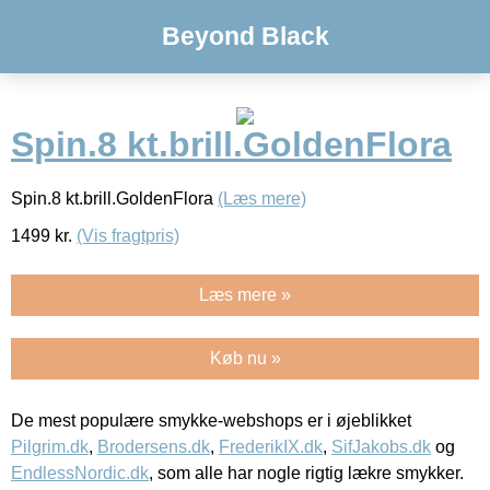
Beyond Black
Spin.8 kt.brill.GoldenFlora
Spin.8 kt.brill.GoldenFlora
(Læs mere)
1499
kr.
(Vis fragtpris)
Læs mere »
Køb nu »
De mest populære smykke-webshops er i øjeblikket
Pilgrim.dk
,
Brodersens.dk
,
FrederikIX.dk
,
SifJakobs.dk
og
EndlessNordic.dk
, som alle har nogle rigtig lækre smykker.