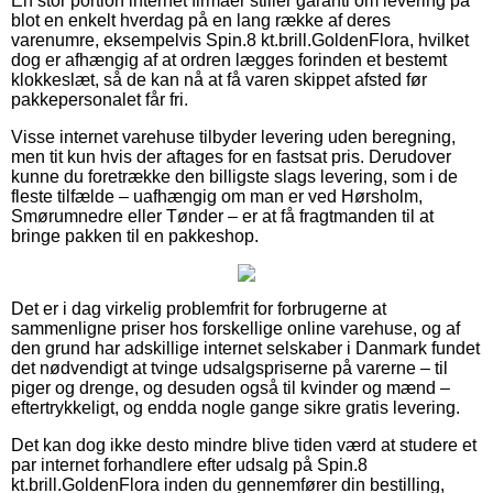
En stor portion internet firmaer stiller garanti om levering på
blot en enkelt hverdag på en lang række af deres
varenumre, eksempelvis Spin.8 kt.brill.GoldenFlora, hvilket
dog er afhængig af at ordren lægges forinden et bestemt
klokkeslæt, så de kan nå at få varen skippet afsted før
pakkepersonalet får fri.
Visse internet varehuse tilbyder levering uden beregning,
men tit kun hvis der aftages for en fastsat pris. Derudover
kunne du foretrække den billigste slags levering, som i de
fleste tilfælde – uafhængig om man er ved Hørsholm,
Smørumnedre eller Tønder – er at få fragtmanden til at
bringe pakken til en pakkeshop.
Det er i dag virkelig problemfrit for forbrugerne at
sammenligne priser hos forskellige online varehuse, og af
den grund har adskillige internet selskaber i Danmark fundet
det nødvendigt at tvinge udsalgspriserne på varerne – til
piger og drenge, og desuden også til kvinder og mænd –
eftertrykkeligt, og endda nogle gange sikre gratis levering.
Det kan dog ikke desto mindre blive tiden værd at studere et
par internet forhandlere efter udsalg på Spin.8
kt.brill.GoldenFlora inden du gennemfører din bestilling,