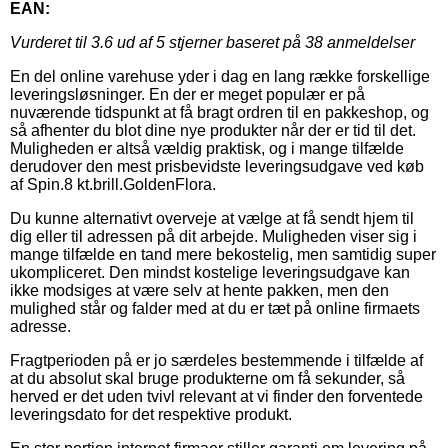
EAN:
Vurderet til
3.6
ud af 5 stjerner baseret på
38
anmeldelser
En del online varehuse yder i dag en lang række forskellige
leveringsløsninger. En der er meget populær er på
nuværende tidspunkt at få bragt ordren til en pakkeshop, og
så afhenter du blot dine nye produkter når der er tid til det.
Muligheden er altså vældig praktisk, og i mange tilfælde
derudover den mest prisbevidste leveringsudgave ved køb
af Spin.8 kt.brill.GoldenFlora.
Du kunne alternativt overveje at vælge at få sendt hjem til
dig eller til adressen på dit arbejde. Muligheden viser sig i
mange tilfælde en tand mere bekostelig, men samtidig super
ukompliceret. Den mindst kostelige leveringsudgave kan
ikke modsiges at være selv at hente pakken, men den
mulighed står og falder med at du er tæt på online firmaets
adresse.
Fragtperioden på er jo særdeles bestemmende i tilfælde af
at du absolut skal bruge produkterne om få sekunder, så
herved er det uden tvivl relevant at vi finder den forventede
leveringsdato for det respektive produkt.