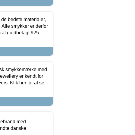
 de bedste materialer,
 Alle smykker er derfor
arat guldbelagt 925
dansk smykkemærke med
ewellery er kendt for
ers. Klik her for at se
kkebrand med
ndte danske