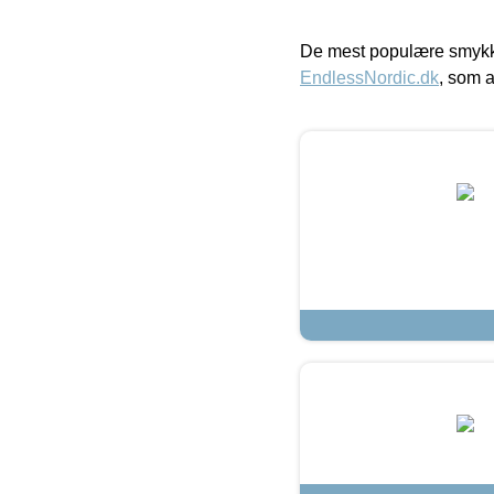
De mest populære smykk
EndlessNordic.dk
, som a