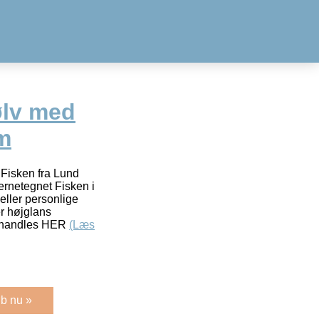
ølv med
m
 Fisken fra Lund
netegnet Fisken i
eller personlige
r højglans
orhandles HER
(Læs
b nu »