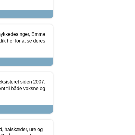
mykkedesinger, Emma
ik her for at se deres
ksisteret siden 2007.
nt til både voksne og
, halskæder, ure og