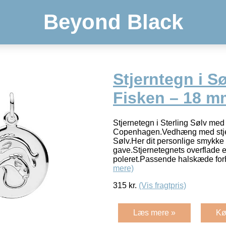
Beyond Black
Stjerntegn i S
Fisken – 18 m
Stjernetegn i Sterling Sølv med
Copenhagen.Vedhæng med stjer
Sølv.Her dit personlige smykke 
gave.Stjernetegnets overflade e
poleret.Passende halskæde f
mere)
315
kr.
(Vis fragtpris)
Læs mere »
Kø