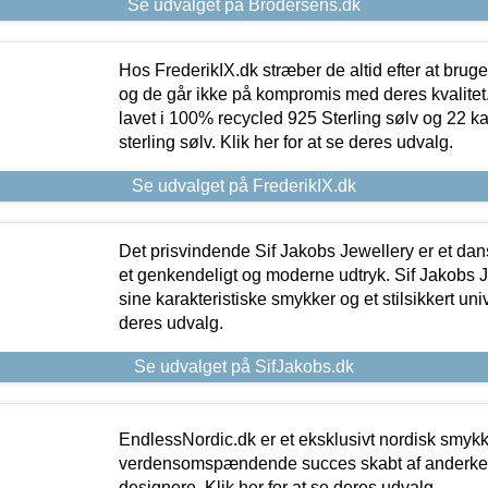
Se udvalget på Brodersens.dk
Hos FrederikIX.dk stræber de altid efter at bruge
og de går ikke på kompromis med deres kvalitet.
lavet i 100% recycled 925 Sterling sølv og 22 k
sterling sølv. Klik her for at se deres udvalg.
Se udvalget på FrederikIX.dk
Det prisvindende Sif Jakobs Jewellery er et 
et genkendeligt og moderne udtryk. Sif Jakobs J
sine karakteristiske smykker og et stilsikkert univ
deres udvalg.
Se udvalget på SifJakobs.dk
EndlessNordic.dk er et eksklusivt nordisk smy
verdensomspændende succes skabt af anderke
designere. Klik her for at se deres udvalg.