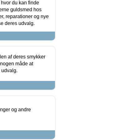
 hvor du kan finde
terne guldsmed hos
r, reparationer og nye
se deres udvalg.
len af deres smykker
å nogen måde at
s udvalg.
inger og andre