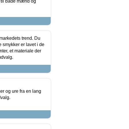
r til både mænd og
markedets trend. Du
e smykker er lavet i de
ter, et materiale der
udvalg.
 og ure fra en lang
dvalg.