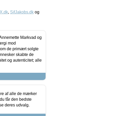
IX.dk
,
SifJakobs.dk
og
- Annemette Markvad og
ergi mod
som de primært solgte
mennesker skabte de
et og autenticitet; alle
.
re af alle de mærker
 du får den bedste
 se deres udvalg.