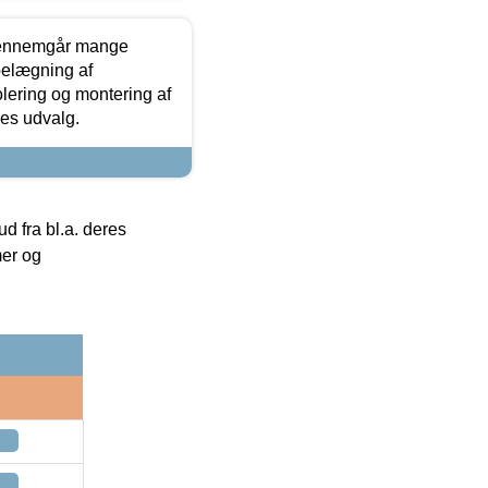
gennemgår mange
 belægning af
olering og montering af
res udvalg.
 fra bl.a. deres
mer og