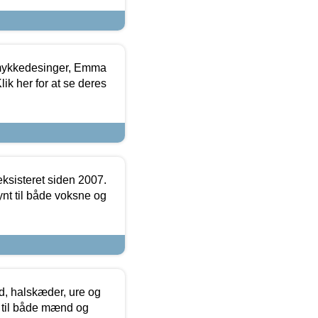
mykkedesinger, Emma
ik her for at se deres
ksisteret siden 2007.
nt til både voksne og
, halskæder, ure og
r til både mænd og