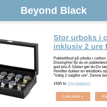
Beyond Black
Stor urboks i 
inklusiv 2 ure 
Pakketilbud på urboks i carbon i
DissingHer får du en pakkeløsni
god pris.Â Sådan gør du:Du læg
Herefter dukker en tekstboks op
“Vælg 2 valgfrie ure”. Denne b
1695
kr.
(Vis fragtpris)
Læs mere »
Kø