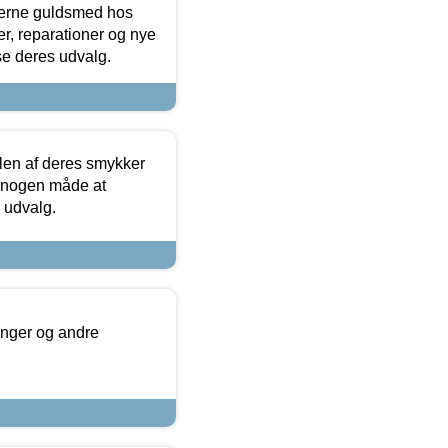
terne guldsmed hos
r, reparationer og nye
se deres udvalg.
len af deres smykker
å nogen måde at
s udvalg.
inger og andre