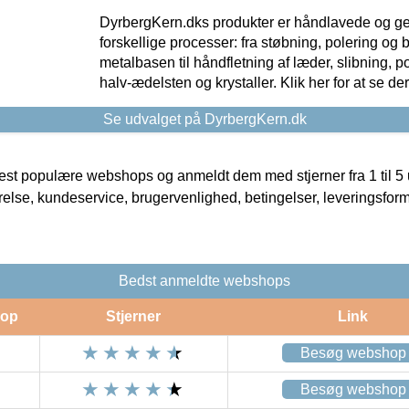
DyrbergKern.dks produkter er håndlavede og 
forskellige processer: fra støbning, polering og
metalbasen til håndfletning af læder, slibning, p
halv-ædelsten og krystaller. Klik her for at se de
Se udvalget på DyrbergKern.dk
t populære webshops og anmeldt dem med stjerner fra 1 til 5 ud
rrelse, kundeservice, brugervenlighed, betingelser, leveringsfor
Bedst anmeldte webshops
op
Stjerner
Link
Besøg webshop
Besøg webshop