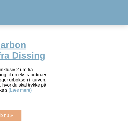
carbon
fra Dissing
nklusiv 2 ure fra
ng til en ekstraordinær
ger urboksen i kurven.
, hvor du skal trykke på
oks s
(Læs mere)
b nu »