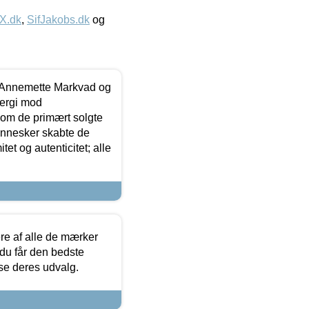
IX.dk
,
SifJakobs.dk
og
- Annemette Markvad og
ergi mod
som de primært solgte
mennesker skabte de
et og autenticitet; alle
.
re af alle de mærker
 du får den bedste
 se deres udvalg.