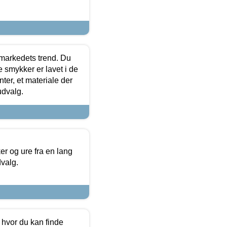
markedets trend. Du
e smykker er lavet i de
ter, et materiale der
udvalg.
 og ure fra en lang
dvalg.
 hvor du kan finde