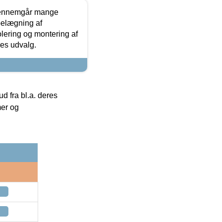
gennemgår mange
 belægning af
olering og montering af
res udvalg.
 fra bl.a. deres
mer og