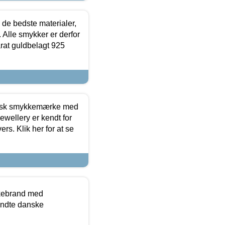
 de bedste materialer,
 Alle smykker er derfor
arat guldbelagt 925
dansk smykkemærke med
ewellery er kendt for
ers. Klik her for at se
kkebrand med
ndte danske