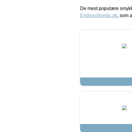
De mest populære smykk
EndlessNordic.dk
, som a