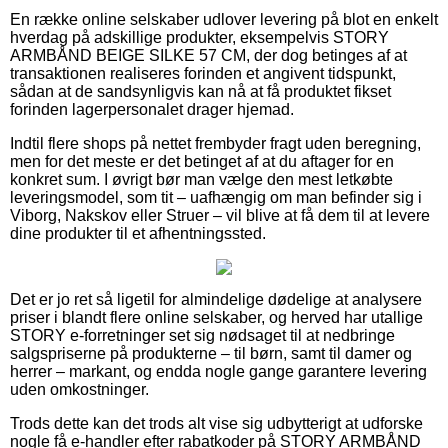
En række online selskaber udlover levering på blot en enkelt
hverdag på adskillige produkter, eksempelvis STORY
ARMBÅND BEIGE SILKE 57 CM, der dog betinges af at
transaktionen realiseres forinden et angivent tidspunkt,
sådan at de sandsynligvis kan nå at få produktet fikset
forinden lagerpersonalet drager hjemad.
Indtil flere shops på nettet frembyder fragt uden beregning,
men for det meste er det betinget af at du aftager for en
konkret sum. I øvrigt bør man vælge den mest letkøbte
leveringsmodel, som tit – uafhængig om man befinder sig i
Viborg, Nakskov eller Struer – vil blive at få dem til at levere
dine produkter til et afhentningssted.
Det er jo ret så ligetil for almindelige dødelige at analysere
priser i blandt flere online selskaber, og herved har utallige
STORY e-forretninger set sig nødsaget til at nedbringe
salgspriserne på produkterne – til børn, samt til damer og
herrer – markant, og endda nogle gange garantere levering
uden omkostninger.
Trods dette kan det trods alt vise sig udbytterigt at udforske
nogle få e-handler efter rabatkoder på STORY ARMBÅND