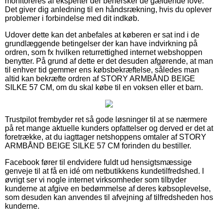
monitoreres af eksperter der behersker de gældende love.
Det giver dig anledning til en håndsrækning, hvis du oplever
problemer i forbindelse med dit indkøb.
Udover dette kan det anbefales at køberen er sat ind i de
grundlæggende betingelser der kan have indvirkning på
ordren, som fx hvilken returrettighed internet webshoppen
benytter. På grund af dette er det desuden afgørende, at man
til enhver tid gemmer ens købsbekræftelse, således man
altid kan bekræfte ordren af STORY ARMBÅND BEIGE
SILKE 57 CM, om du skal købe til en voksen eller et barn.
Trustpilot frembyder ret så gode løsninger til at se nærmere
på ret mange aktuelle kunders opfattelser og derved er det at
foretrække, at du iagttager netshoppens omtaler af STORY
ARMBÅND BEIGE SILKE 57 CM forinden du bestiller.
Facebook fører til endvidere fuldt ud hensigtsmæssige
genveje til at få en idé om netbutikkens kundetilfredshed. I
øvrigt ser vi nogle internet virksomheder som tilbyder
kunderne at afgive en bedømmelse af deres købsoplevelse,
som desuden kan anvendes til afvejning af tilfredsheden hos
kunderne.