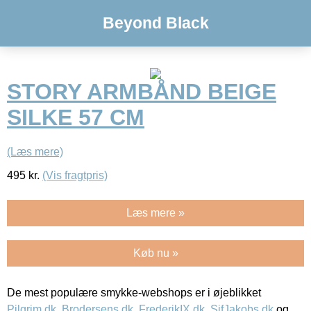
Beyond Black
STORY ARMBÅND BEIGE
SILKE 57 CM
(Læs mere)
495
kr.
(Vis fragtpris)
Læs mere »
Køb nu »
De mest populære smykke-webshops er i øjeblikket
Pilgrim.dk
,
Brodersens.dk
,
FrederikIX.dk
,
SifJakobs.dk
og