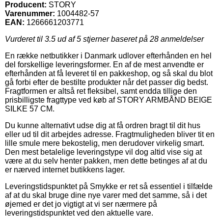
Producent:
STORY
Varenummer:
1004482-57
EAN:
1266661203771
Vurderet til
3.5
ud af 5 stjerner baseret på
28
anmeldelser
En række netbutikker i Danmark udlover efterhånden en hel
del forskellige leveringsformer. En af de mest anvendte er
efterhånden at få leveret til en pakkeshop, og så skal du blot
gå forbi efter de bestilte produkter når det passer dig bedst.
Fragtformen er altså ret fleksibel, samt endda tillige den
prisbilligste fragttype ved køb af STORY ARMBÅND BEIGE
SILKE 57 CM.
Du kunne alternativt udse dig at få ordren bragt til dit hus
eller ud til dit arbejdes adresse. Fragtmuligheden bliver tit en
lille smule mere bekostelig, men derudover virkelig smart.
Den mest betalelige leveringstype vil dog altid vise sig at
være at du selv henter pakken, men dette betinges af at du
er nærved internet butikkens lager.
Leveringstidspunktet på Smykke er ret så essentiel i tilfælde
af at du skal bruge dine nye varer med det samme, så i det
øjemed er det jo vigtigt at vi ser nærmere på
leveringstidspunktet ved den aktuelle vare.