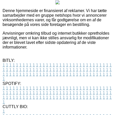
Denne hjemmeside er finansieret af reklamer. Vi har tætte
samarbejder med en gruppe netshops hvor vi annoncerer
virksomhedernes varer, og får godtgørelse om en af de
besøgende på vores side foretager en bestilling.
Anvisninger omkring tilbud og internet butikker opretholdes
jævnligt, men vi kan ikke stilles ansvarlig for modifikationer
der er blevet lavet efter sidste opdatering af de viste
informationer.
BITLY:
1
1
1
1
1
1
1
1
1
1
1
1
1
1
1
1
1
1
1
1
1
1
1
1
1
1
1
1
1
1
1
1
1
1
1
1
1
1
1
1
1
1
1
1
1
1
1
1
1
1
1
1
1
1
1
1
1
1
1
1
1
1
1
1
1
1
1
1
1
1
1
1
1
1
1
1
1
1
1
1
1
1
1
1
1
1
1
1
1
1
1
1
1
1
1
1
1
1
1
1
SPOTIFY:
1
1
1
1
1
1
1
1
1
1
1
1
1
1
1
1
1
1
1
1
1
1
1
1
1
1
1
1
1
1
1
1
1
1
1
1
1
1
1
1
1
1
1
1
1
1
1
1
1
1
1
1
1
1
1
1
1
1
1
1
1
1
1
1
1
1
1
1
1
1
1
1
1
1
1
1
1
1
1
1
1
1
1
1
1
1
1
1
1
1
1
1
1
1
1
1
1
1
1
1
CUTTLY BIO:
1