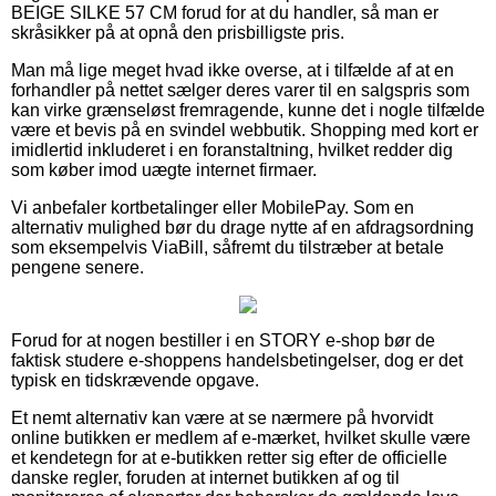
BEIGE SILKE 57 CM forud for at du handler, så man er
skråsikker på at opnå den prisbilligste pris.
Man må lige meget hvad ikke overse, at i tilfælde af at en
forhandler på nettet sælger deres varer til en salgspris som
kan virke grænseløst fremragende, kunne det i nogle tilfælde
være et bevis på en svindel webbutik. Shopping med kort er
imidlertid inkluderet i en foranstaltning, hvilket redder dig
som køber imod uægte internet firmaer.
Vi anbefaler kortbetalinger eller MobilePay. Som en
alternativ mulighed bør du drage nytte af en afdragsordning
som eksempelvis ViaBill, såfremt du tilstræber at betale
pengene senere.
Forud for at nogen bestiller i en STORY e-shop bør de
faktisk studere e-shoppens handelsbetingelser, dog er det
typisk en tidskrævende opgave.
Et nemt alternativ kan være at se nærmere på hvorvidt
online butikken er medlem af e-mærket, hvilket skulle være
et kendetegn for at e-butikken retter sig efter de officielle
danske regler, foruden at internet butikken af og til