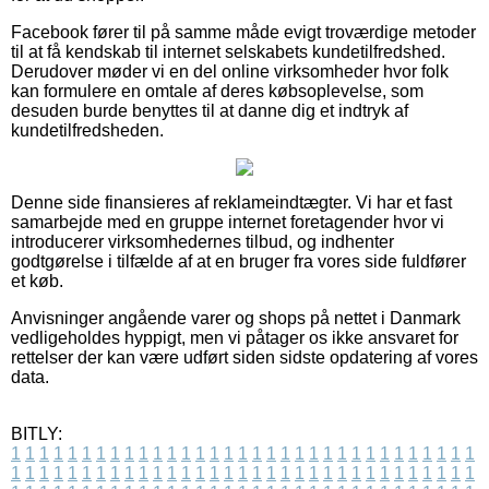
Facebook fører til på samme måde evigt troværdige metoder
til at få kendskab til internet selskabets kundetilfredshed.
Derudover møder vi en del online virksomheder hvor folk
kan formulere en omtale af deres købsoplevelse, som
desuden burde benyttes til at danne dig et indtryk af
kundetilfredsheden.
Denne side finansieres af reklameindtægter. Vi har et fast
samarbejde med en gruppe internet foretagender hvor vi
introducerer virksomhedernes tilbud, og indhenter
godtgørelse i tilfælde af at en bruger fra vores side fuldfører
et køb.
Anvisninger angående varer og shops på nettet i Danmark
vedligeholdes hyppigt, men vi påtager os ikke ansvaret for
rettelser der kan være udført siden sidste opdatering af vores
data.
BITLY:
1
1
1
1
1
1
1
1
1
1
1
1
1
1
1
1
1
1
1
1
1
1
1
1
1
1
1
1
1
1
1
1
1
1
1
1
1
1
1
1
1
1
1
1
1
1
1
1
1
1
1
1
1
1
1
1
1
1
1
1
1
1
1
1
1
1