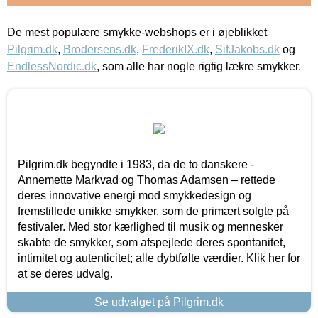
De mest populære smykke-webshops er i øjeblikket
Pilgrim.dk
,
Brodersens.dk
,
FrederikIX.dk
,
SifJakobs.dk
og
EndlessNordic.dk
, som alle har nogle rigtig lækre smykker.
Pilgrim.dk begyndte i 1983, da de to danskere -
Annemette Markvad og Thomas Adamsen – rettede
deres innovative energi mod smykkedesign og
fremstillede unikke smykker, som de primært solgte på
festivaler. Med stor kærlighed til musik og mennesker
skabte de smykker, som afspejlede deres spontanitet,
intimitet og autenticitet; alle dybtfølte værdier. Klik her for
at se deres udvalg.
Se udvalget på Pilgrim.dk