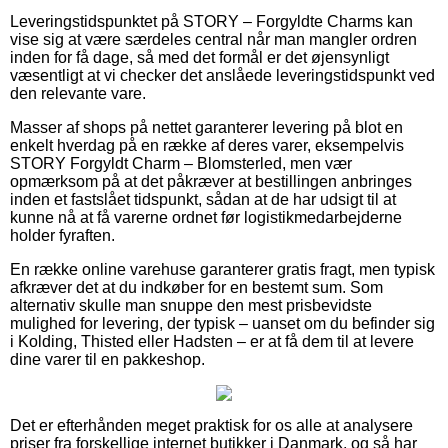
Leveringstidspunktet på STORY – Forgyldte Charms kan
vise sig at være særdeles central når man mangler ordren
inden for få dage, så med det formål er det øjensynligt
væsentligt at vi checker det anslåede leveringstidspunkt ved
den relevante vare.
Masser af shops på nettet garanterer levering på blot en
enkelt hverdag på en række af deres varer, eksempelvis
STORY Forgyldt Charm – Blomsterled, men vær
opmærksom på at det påkræver at bestillingen anbringes
inden et fastslået tidspunkt, sådan at de har udsigt til at
kunne nå at få varerne ordnet før logistikmedarbejderne
holder fyraften.
En række online varehuse garanterer gratis fragt, men typisk
afkræver det at du indkøber for en bestemt sum. Som
alternativ skulle man snuppe den mest prisbevidste
mulighed for levering, der typisk – uanset om du befinder sig
i Kolding, Thisted eller Hadsten – er at få dem til at levere
dine varer til en pakkeshop.
Det er efterhånden meget praktisk for os alle at analysere
priser fra forskellige internet butikker i Danmark, og så har