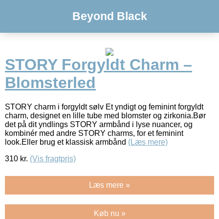
Beyond Black
STORY Forgyldt Charm –
Blomsterled
STORY charm i forgyldt sølv Et yndigt og feminint forgyldt
charm, designet en lille tube med blomster og zirkonia.Bør
det på dit yndlings STORY armbånd i lyse nuancer, og
kombinér med andre STORY charms, for et feminint
look.Eller brug et klassisk armbånd
(Læs mere)
310
kr.
(Vis fragtpris)
Læs mere »
Køb nu »