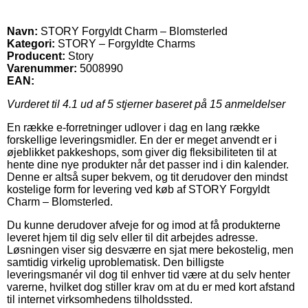
Navn:
STORY Forgyldt Charm – Blomsterled
Kategori:
STORY – Forgyldte Charms
Producent:
Story
Varenummer:
5008990
EAN:
Vurderet til
4.1
ud af 5 stjerner baseret på
15
anmeldelser
En række e-forretninger udlover i dag en lang række
forskellige leveringsmidler. En der er meget anvendt er i
øjeblikket pakkeshops, som giver dig fleksibiliteten til at
hente dine nye produkter når det passer ind i din kalender.
Denne er altså super bekvem, og tit derudover den mindst
kostelige form for levering ved køb af STORY Forgyldt
Charm – Blomsterled.
Du kunne derudover afveje for og imod at få produkterne
leveret hjem til dig selv eller til dit arbejdes adresse.
Løsningen viser sig desværre en sjat mere bekostelig, men
samtidig virkelig uproblematisk. Den billigste
leveringsmanér vil dog til enhver tid være at du selv henter
varerne, hvilket dog stiller krav om at du er med kort afstand
til internet virksomhedens tilholdssted.