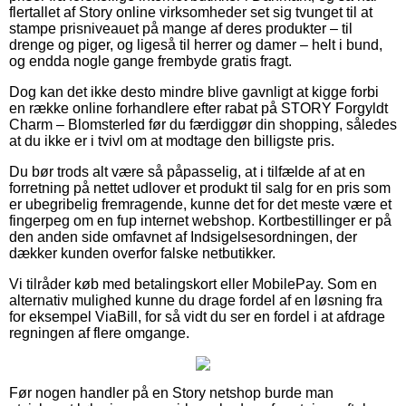
flertallet af Story online virksomheder set sig tvunget til at
stampe prisniveauet på mange af deres produkter – til
drenge og piger, og ligeså til herrer og damer – helt i bund,
og endda nogle gange frembyde gratis fragt.
Dog kan det ikke desto mindre blive gavnligt at kigge forbi
en række online forhandlere efter rabat på STORY Forgyldt
Charm – Blomsterled før du færdiggør din shopping, således
at du ikke er i tvivl om at modtage den billigste pris.
Du bør trods alt være så påpasselig, at i tilfælde af at en
forretning på nettet udlover et produkt til salg for en pris som
er ubegribelig fremragende, kunne det for det meste være et
fingerpeg om en fup internet webshop. Kortbestillinger er på
den anden side omfavnet af Indsigelsesordningen, der
dækker kunden overfor falske netbutikker.
Vi tilråder køb med betalingskort eller MobilePay. Som en
alternativ mulighed kunne du drage fordel af en løsning fra
for eksempel ViaBill, for så vidt du ser en fordel i at afdrage
regningen af flere omgange.
Før nogen handler på en Story netshop burde man