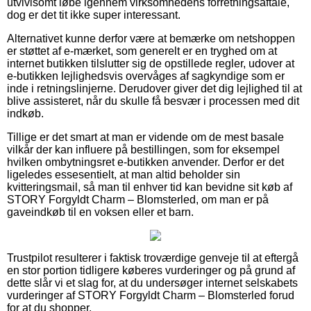
utvivlsomt løbe igennem virksomhedens forretningsaftale,
dog er det tit ikke super interessant.
Alternativet kunne derfor være at bemærke om netshoppen
er støttet af e-mærket, som generelt er en tryghed om at
internet butikken tilslutter sig de opstillede regler, udover at
e-butikken lejlighedsvis overvåges af sagkyndige som er
inde i retningslinjerne. Derudover giver det dig lejlighed til at
blive assisteret, når du skulle få besvær i processen med dit
indkøb.
Tillige er det smart at man er vidende om de mest basale
vilkår der kan influere på bestillingen, som for eksempel
hvilken ombytningsret e-butikken anvender. Derfor er det
ligeledes essesentielt, at man altid beholder sin
kvitteringsmail, så man til enhver tid kan bevidne sit køb af
STORY Forgyldt Charm – Blomsterled, om man er på
gaveindkøb til en voksen eller et barn.
Trustpilot resulterer i faktisk troværdige genveje til at eftergå
en stor portion tidligere køberes vurderinger og på grund af
dette slår vi et slag for, at du undersøger internet selskabets
vurderinger af STORY Forgyldt Charm – Blomsterled forud
for at du shopper.