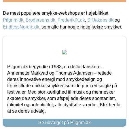
De mest populære smykke-webshops er i øjeblikket
Pilgrim.dk
,
Brodersens.dk
,
FrederikIX.dk
,
SifJakobs.dk
og
EndlessNordic.dk
, som alle har nogle rigtig lækre smykker.
Pilgrim.dk begyndte i 1983, da de to danskere -
Annemette Markvad og Thomas Adamsen – rettede
deres innovative energi mod smykkedesign og
fremstillede unikke smykker, som de primært solgte på
festivaler. Med stor kærlighed til musik og mennesker
skabte de smykker, som afspejlede deres spontanitet,
intimitet og autenticitet; alle dybtfølte værdier. Klik her for
at se deres udvalg.
Se udvalget på Pilgrim.dk