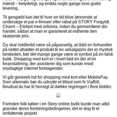
mænd – betydeligt, og endda nogle gange love gratis
levering.
Til gengæld kan det til hver en tid blive lønnende at
undersøge et par e-firmaer efter rabat på STORY Forgyldt
Charm – Elefant med zirkonia. inden du gennemfører din
handel, sådan at man er garanteret at indhente den
skarpeste pris.
Du skal imidlertid være så påpasselig, at ifald en forhandler
på nettet afsætter et produkt til en udsalgspris der er mystisk
beskeden, bør det mange gange være et symbol på en falsk
butik. Shopping med kort er i hvert fald en del af en
foranstaltning, der assisterer dig som kunde imod
snydagtige internet foretagender.
Vi går generelt ind for shopping med kort eller MobilePay.
Som alternativ bør du udnytte et tilbud som fx ViaBill,
forudsat du har til hensigt at dække regningen i flere bidder.
Forinden folk køber i en Story online butik burde man altid
granske deres forretningsbetingelser, det er dog tit et
omfattende projekt.