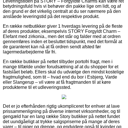
Leveringstiden på STORY – Forgyldte Charms kan være ret
betydningsfuld hvis vi behøver din pakke lige om lidt, og af
den grund er det virkelig centralt at du ser nærmere på den
anslåede leveringstid på det respektive produkt.
En række netbutikker giver 1 hverdags levering på de fleste
af deres produkter, eksempelvis STORY Forgyldt Charm –
Elefant med zirkonia., men det står og falder med at ordren
gennemføres inden et besluttet tidspunkt, med det formål at
de garanteret kan nå at få ordren sendt afsted før
lagermedarbejderne får fri.
En række butikker på nettet tilbyder portofri fragt, men i
mange tilfælde under forudsætning af at du shopper for et
fastslået beløb. Ellers skal du udvælge den mindst kostelige
fragtmulighed, som tit – hvad end du bor i Esbjerg, Varde
eller Slangerup – vil være at få fragtmanden til at køre
produkterne til et udleveringssted.
Det er jo efterhånden rigtig ukompliceret for enhver at lave
prissammenligning på diverse internet virksomheder, og til
gengæld har en lang række Story butikker på nettet fundet
det uundgåeligt at trykke salgspriserne på mange af deres
varer – til piger og drenge, og endvidere også til kvinder og