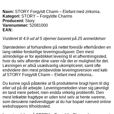
Navn:
STORY Forgyldt Charm – Elefant med zirkonia.
Kategori:
STORY – Forgyldte Charms
Producent:
Story
Varenummer:
52081000
EAN:
Vurderet til
4.9
ud af 5 stjerner baseret på
25
anmeldelser
Størstedelen af forhandlere på nettet foreslår efterhånden en
lang række forskellige leveringsudgaver. Den mest
almindelige er for øjeblikket levering til et afhentningssted,
hvor du selv afhenter dine varer når der er mulighed for det.
Løsningen er altså usædvanlig ukompliceret, samt ofte
endvidere den mest prisbevidste leveringsversion ved køb
af STORY Forgyldt Charm – Elefant med zirkonia..
Du kunne også påtænke at få produkterne bragt hjem til dig
eller ud på dit arbejde. Leveringsmetoden viser sig jævnligt
en tand mere pebret, men endda virkelig problemfri. Den
mest letkøbte fragttype er uden tvivl selv at hente varerne,
som desværre nødvendiggør at du har bopæl nærved online
webshoppens tilholdssted.