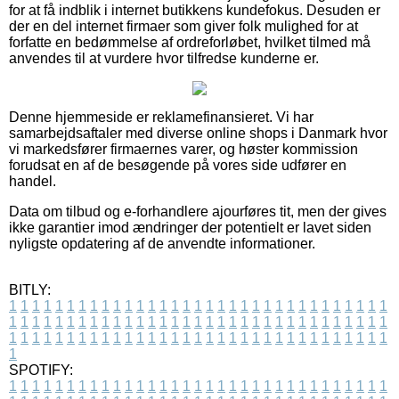
for at få indblik i internet butikkens kundefokus. Desuden er
der en del internet firmaer som giver folk mulighed for at
forfatte en bedømmelse af ordreforløbet, hvilket tilmed må
anvendes til at vurdere hvor tilfredse kunderne er.
Denne hjemmeside er reklamefinansieret. Vi har
samarbejdsaftaler med diverse online shops i Danmark hvor
vi markedsfører firmaernes varer, og høster kommission
forudsat en af de besøgende på vores side udfører en
handel.
Data om tilbud og e-forhandlere ajourføres tit, men der gives
ikke garantier imod ændringer der potentielt er lavet siden
nyligste opdatering af de anvendte informationer.
BITLY:
1
1
1
1
1
1
1
1
1
1
1
1
1
1
1
1
1
1
1
1
1
1
1
1
1
1
1
1
1
1
1
1
1
1
1
1
1
1
1
1
1
1
1
1
1
1
1
1
1
1
1
1
1
1
1
1
1
1
1
1
1
1
1
1
1
1
1
1
1
1
1
1
1
1
1
1
1
1
1
1
1
1
1
1
1
1
1
1
1
1
1
1
1
1
1
1
1
1
1
1
SPOTIFY:
1
1
1
1
1
1
1
1
1
1
1
1
1
1
1
1
1
1
1
1
1
1
1
1
1
1
1
1
1
1
1
1
1