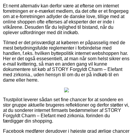
Et nemt alternativ kan derfor være at efterse om internet
forretningen er e-mærket medlem, da det ofte er et fingerpeg
om at e-forretningen adlyder de danske love, tillige med at
online shoppen ofte efterses af eksperter der er inde i
vilkårene. Desuden får du lejlighed til bistand, når du
oplever udfordringer med dit indkøb.
Tilmed er det prisværdigt at køberen er påpasselig med de
mest betydningsfulde reglementer i forbindelse med
handlen, f.eks. hvilken byttepolitik internet webshoppen har.
Her er det også essesentielt, at man når som helst sikrer ens
e-mail kvittering, så man en anden gang vil kunne
dokumentere sit køb af STORY Forgyldt Charm – Elefant
med zirkonia., uden hensyn til om du er på indkøb til en
dame eller herre.
Trustpilot leverer sådan set fine chancer for at sondere en
stor gruppe aktuelle brugeres reflektioner og derfor støtter vi,
at du sonderer internet firmaets bedømmelser af STORY
Forgyldt Charm – Elefant med zirkonia. forinden du
færdiggør din shopping.
Facebook medfører derudover i højeste grad ærlige chancer