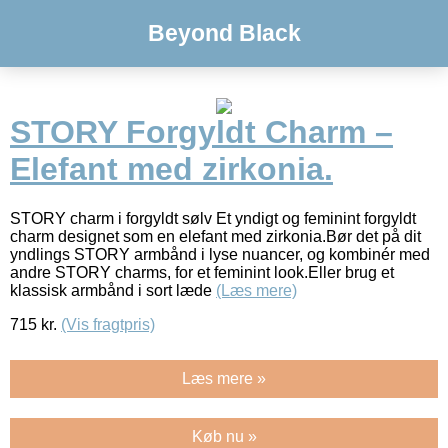
Beyond Black
STORY Forgyldt Charm –
Elefant med zirkonia.
STORY charm i forgyldt sølv Et yndigt og feminint forgyldt
charm designet som en elefant med zirkonia.Bør det på dit
yndlings STORY armbånd i lyse nuancer, og kombinér med
andre STORY charms, for et feminint look.Eller brug et
klassisk armbånd i sort læde
(Læs mere)
715
kr.
(Vis fragtpris)
Læs mere »
Køb nu »