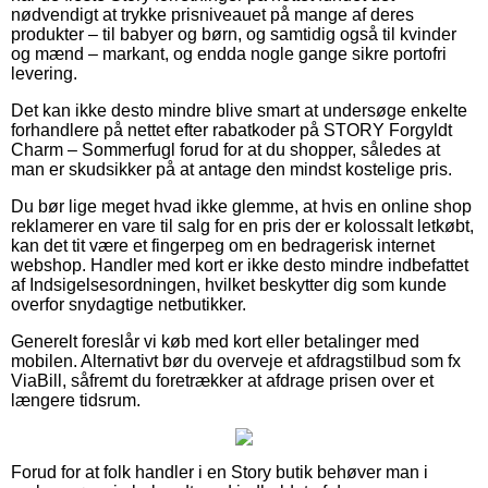
nødvendigt at trykke prisniveauet på mange af deres
produkter – til babyer og børn, og samtidig også til kvinder
og mænd – markant, og endda nogle gange sikre portofri
levering.
Det kan ikke desto mindre blive smart at undersøge enkelte
forhandlere på nettet efter rabatkoder på STORY Forgyldt
Charm – Sommerfugl forud for at du shopper, således at
man er skudsikker på at antage den mindst kostelige pris.
Du bør lige meget hvad ikke glemme, at hvis en online shop
reklamerer en vare til salg for en pris der er kolossalt letkøbt,
kan det tit være et fingerpeg om en bedragerisk internet
webshop. Handler med kort er ikke desto mindre indbefattet
af Indsigelsesordningen, hvilket beskytter dig som kunde
overfor snydagtige netbutikker.
Generelt foreslår vi køb med kort eller betalinger med
mobilen. Alternativt bør du overveje et afdragstilbud som fx
ViaBill, såfremt du foretrækker at afdrage prisen over et
længere tidsrum.
Forud for at folk handler i en Story butik behøver man i