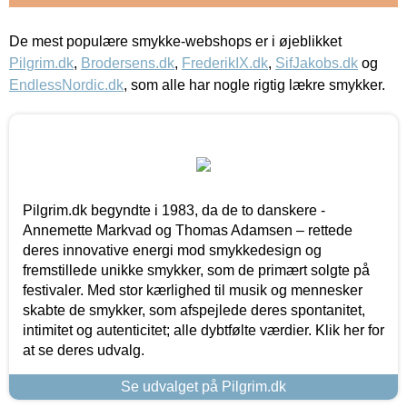
De mest populære smykke-webshops er i øjeblikket
Pilgrim.dk
,
Brodersens.dk
,
FrederikIX.dk
,
SifJakobs.dk
og
EndlessNordic.dk
, som alle har nogle rigtig lækre smykker.
Pilgrim.dk begyndte i 1983, da de to danskere -
Annemette Markvad og Thomas Adamsen – rettede
deres innovative energi mod smykkedesign og
fremstillede unikke smykker, som de primært solgte på
festivaler. Med stor kærlighed til musik og mennesker
skabte de smykker, som afspejlede deres spontanitet,
intimitet og autenticitet; alle dybtfølte værdier. Klik her for
at se deres udvalg.
Se udvalget på Pilgrim.dk