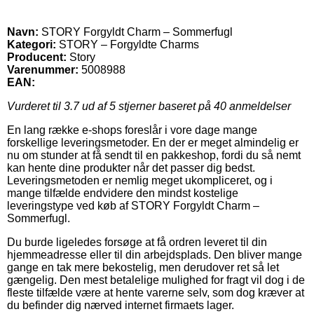
Navn:
STORY Forgyldt Charm – Sommerfugl
Kategori:
STORY – Forgyldte Charms
Producent:
Story
Varenummer:
5008988
EAN:
Vurderet til
3.7
ud af 5 stjerner baseret på
40
anmeldelser
En lang række e-shops foreslår i vore dage mange
forskellige leveringsmetoder. En der er meget almindelig er
nu om stunder at få sendt til en pakkeshop, fordi du så nemt
kan hente dine produkter når det passer dig bedst.
Leveringsmetoden er nemlig meget ukompliceret, og i
mange tilfælde endvidere den mindst kostelige
leveringstype ved køb af STORY Forgyldt Charm –
Sommerfugl.
Du burde ligeledes forsøge at få ordren leveret til din
hjemmeadresse eller til din arbejdsplads. Den bliver mange
gange en tak mere bekostelig, men derudover ret så let
gængelig. Den mest betalelige mulighed for fragt vil dog i de
fleste tilfælde være at hente varerne selv, som dog kræver at
du befinder dig nærved internet firmaets lager.