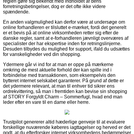
reglen gøre sig bekendt med indholdet af dens
forretningsbetingelser, dog er det ofte ikke videre
spændende.
En anden valgmulighed kan derfor være at undersøge om
online forhandleren er tilsluttet e-mærket, fordi det generelt
er et bevis på at online virksomheden retter sig efter de
danske regler, samt at e-forhandleren jævnligt overværes af
specialister der har ekspertise inden for retningslinjerne.
Desuden tilbydes du mulighed for support, ifald du udsættes
for vanskeligheder ved din shopping.
Ydermere går vi ind for at man er oppe på mærkerne
omkring de mest aktuelle forhold der kan spille ind i
forbindelse med transaktionen, som eksempelvis den
bytteret internet selskabet garanterer. På grund af dette er
det ydermere relevant, at man til enhver tid sikrer ens
ordrekvittering, så man i fremtiden kan bevise sin shopping
af STORY Forgyldt Charm – Sommerfugl, hvad end man
leder efter en vare til en dame eller herre.
Trustpilot genererer altid hæderlige genveje til at evaluere
forskellige nuværende køberes iagttagelser og herved er det
godt, at du efterforsker internet virksomhedens bedømmelser