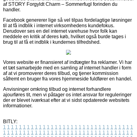
af STORY Forgyldt Charm – Sommerfugl forinden du
handler.
Facebook genererer lige så vel tilpas fordelagtige løsninger
til at få indblik i internet virksomhedens kundefokus.
Derudover ses en del internet varehuse hvor folk kan
meddele en kritik af deres køb, hvilket også burde tages i
brug til at få et indblik i kundernes tilfredshed.
Vores website er finansieret af indtægter fra reklamer. Vi har
et tæt samarbejde med en samling af internet handler i form
af at vi promoverer deres tilbud, og tjener kommission
såfremt en bruger fra vores hjemmeside fuldfører en handel.
Anvisninger omkring tilbud og internet forhandlere
ajourføres tit, men vi påtager os intet ansvar for reguleringer
der er blevet iværksat efter at vi sidst opdaterede websitets
informationer.
BITLY:
1
1
1
1
1
1
1
1
1
1
1
1
1
1
1
1
1
1
1
1
1
1
1
1
1
1
1
1
1
1
1
1
1
1
1
1
1
1
1
1
1
1
1
1
1
1
1
1
1
1
1
1
1
1
1
1
1
1
1
1
1
1
1
1
1
1