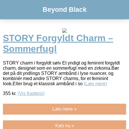
Beyond Black
STORY Forgyldt Charm –
Sommerfugl
STORY charm i forgyldt sølv Et yndigt og feminint forgyldt
charm, designet som en sommerfugl med en zirkonia.Bør
det på dit yndlings STORY armbånd i lyse nuancer, og
kombinér med andre STORY charms, for et feminint
look.Eller brug et klassisk armbånd i so
(Læs mere)
355
kr.
(Vis fragtpris)
Læs mere »
Køb nu »