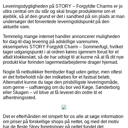
Leveringsdygtigheden på STORY – Forgyldte Charms er jo
ultra central om du står og skal bruge produkterne om et
øjeblik, så af den grund er det i sandhed på sin plads at man
undersøger det forventede leveringstidspunkt på den
aktuelle vare.
Temmelig mange internet handler annoncerer muligheden
for dag-til-dag levering på adskillige varenumre,
eksempelvis STORY Forgyldt Charm – Sommerfugl, hvilket
tager udgangspunkt i at ordren køres igennem forud for et
aftalt klokkeslæt, så de har udsigt til at kunne nå at få dit nye
produkt klar forinden lagermedarbejderne drager hjemad.
Nogle få netbutikker frembyder fragt uden gebyr, men oftest
er det forbeholdt når der indkøbes for et fastsat beløb.
Alternativt kunne du tage den prisbilligste leveringsmåde,
som gerne – uafhængig om du bor ved Køge, Sønderborg
eller Skagen – vil blive at få leveret din ordre til et
afhentningssted.
Det er efterhånden ret simpelt for os alle at søge information
om priser på forskellige shops på nettet, og med det motiv
har de fleste Story forretninger på nettet fundet det