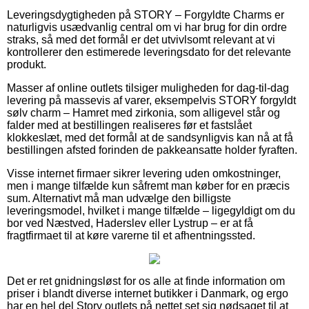
Leveringsdygtigheden på STORY – Forgyldte Charms er
naturligvis usædvanlig central om vi har brug for din ordre
straks, så med det formål er det utvivlsomt relevant at vi
kontrollerer den estimerede leveringsdato for det relevante
produkt.
Masser af online outlets tilsiger muligheden for dag-til-dag
levering på massevis af varer, eksempelvis STORY forgyldt
sølv charm – Hamret med zirkonia, som alligevel står og
falder med at bestillingen realiseres før et fastslået
klokkeslæt, med det formål at de sandsynligvis kan nå at få
bestillingen afsted forinden de pakkeansatte holder fyraften.
Visse internet firmaer sikrer levering uden omkostninger,
men i mange tilfælde kun såfremt man køber for en præcis
sum. Alternativt må man udvælge den billigste
leveringsmodel, hvilket i mange tilfælde – ligegyldigt om du
bor ved Næstved, Haderslev eller Lystrup – er at få
fragtfirmaet til at køre varerne til et afhentningssted.
Det er ret gnidningsløst for os alle at finde information om
priser i blandt diverse internet butikker i Danmark, og ergo
har en hel del Story outlets på nettet set sig nødsaget til at