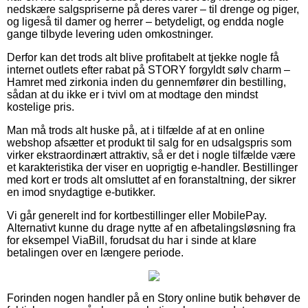
nedskære salgspriserne på deres varer – til drenge og piger,
og ligeså til damer og herrer – betydeligt, og endda nogle
gange tilbyde levering uden omkostninger.
Derfor kan det trods alt blive profitabelt at tjekke nogle få
internet outlets efter rabat på STORY forgyldt sølv charm –
Hamret med zirkonia inden du gennemfører din bestilling,
sådan at du ikke er i tvivl om at modtage den mindst
kostelige pris.
Man må trods alt huske på, at i tilfælde af at en online
webshop afsætter et produkt til salg for en udsalgspris som
virker ekstraordinært attraktiv, så er det i nogle tilfælde være
et karakteristika der viser en uoprigtig e-handler. Bestillinger
med kort er trods alt omsluttet af en foranstaltning, der sikrer
en imod snydagtige e-butikker.
Vi går generelt ind for kortbestillinger eller MobilePay.
Alternativt kunne du drage nytte af en afbetalingsløsning fra
for eksempel ViaBill, forudsat du har i sinde at klare
betalingen over en længere periode.
Forinden nogen handler på en Story online butik behøver de