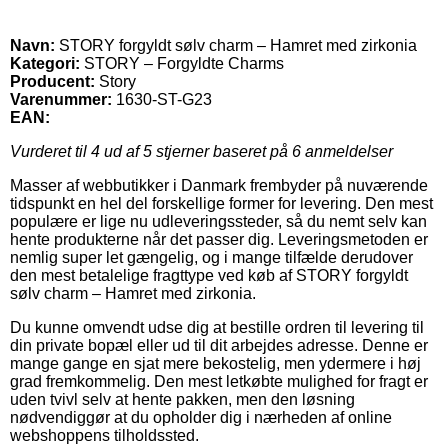
Navn:
STORY forgyldt sølv charm – Hamret med zirkonia
Kategori:
STORY – Forgyldte Charms
Producent:
Story
Varenummer:
1630-ST-G23
EAN:
Vurderet til
4
ud af 5 stjerner baseret på
6
anmeldelser
Masser af webbutikker i Danmark frembyder på nuværende
tidspunkt en hel del forskellige former for levering. Den mest
populære er lige nu udleveringssteder, så du nemt selv kan
hente produkterne når det passer dig. Leveringsmetoden er
nemlig super let gængelig, og i mange tilfælde derudover
den mest betalelige fragttype ved køb af STORY forgyldt
sølv charm – Hamret med zirkonia.
Du kunne omvendt udse dig at bestille ordren til levering til
din private bopæl eller ud til dit arbejdes adresse. Denne er
mange gange en sjat mere bekostelig, men ydermere i høj
grad fremkommelig. Den mest letkøbte mulighed for fragt er
uden tvivl selv at hente pakken, men den løsning
nødvendiggør at du opholder dig i nærheden af online
webshoppens tilholdssted.