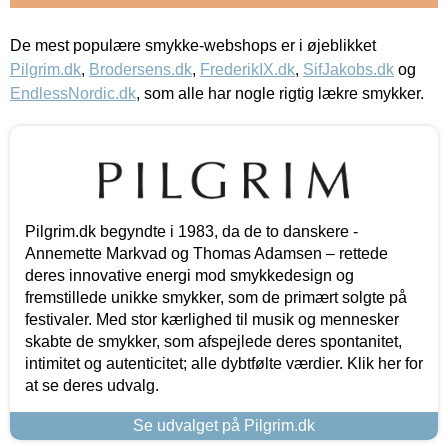
De mest populære smykke-webshops er i øjeblikket
Pilgrim.dk
,
Brodersens.dk
,
FrederikIX.dk
,
SifJakobs.dk
og
EndlessNordic.dk
, som alle har nogle rigtig lækre smykker.
Pilgrim.dk begyndte i 1983, da de to danskere -
Annemette Markvad og Thomas Adamsen – rettede
deres innovative energi mod smykkedesign og
fremstillede unikke smykker, som de primært solgte på
festivaler. Med stor kærlighed til musik og mennesker
skabte de smykker, som afspejlede deres spontanitet,
intimitet og autenticitet; alle dybtfølte værdier. Klik her for
at se deres udvalg.
Se udvalget på Pilgrim.dk