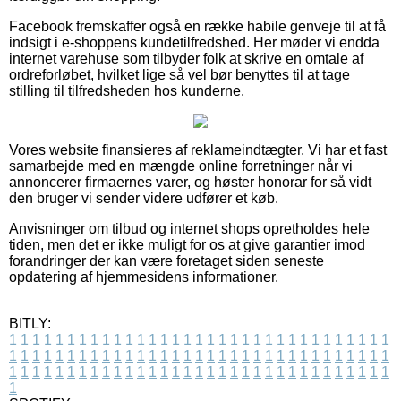
Facebook fremskaffer også en række habile genveje til at få
indsigt i e-shoppens kundetilfredshed. Her møder vi endda
internet varehuse som tilbyder folk at skrive en omtale af
ordreforløbet, hvilket lige så vel bør benyttes til at tage
stilling til tilfredsheden hos kunderne.
Vores website finansieres af reklameindtægter. Vi har et fast
samarbejde med en mængde online forretninger når vi
annoncerer firmaernes varer, og høster honorar for så vidt
den bruger vi sender videre udfører et køb.
Anvisninger om tilbud og internet shops opretholdes hele
tiden, men det er ikke muligt for os at give garantier imod
forandringer der kan være foretaget siden seneste
opdatering af hjemmesidens informationer.
BITLY:
1
1
1
1
1
1
1
1
1
1
1
1
1
1
1
1
1
1
1
1
1
1
1
1
1
1
1
1
1
1
1
1
1
1
1
1
1
1
1
1
1
1
1
1
1
1
1
1
1
1
1
1
1
1
1
1
1
1
1
1
1
1
1
1
1
1
1
1
1
1
1
1
1
1
1
1
1
1
1
1
1
1
1
1
1
1
1
1
1
1
1
1
1
1
1
1
1
1
1
1