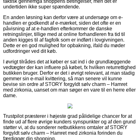
faktisk gennemgå shoppens betingelser, men det er
undertiden ikke super spændende.
En anden løsning kan derfor være at undersøge om e-
handlen er godkendt af e-mærket, siden det ofte er en
påvisning af at e-handlen efterkommer de danske
retningslinjer, tillige med at online forhandleren fra tid til
anden kigges til af fagfolk som er indført i lovgivningen.
Dette er en god mulighed for opbakning, ifald du møder
udfordringer ved dit køb.
I øvrigt tilrådes det at køber er sat ind i de grundlæggende
vedtægter der kan influere på købet, fx hvilken returrettighed
butikken bruger. Derfor er det i øvrigt relevant, at man stadig
gemmer sin e-mail kvittering, så man senere vil kunne
bevise sin ordre af STORY forgyldt sølv charm – Hamret
med zirkonia, uanset om man søger en vare til en herre eller
dame.
Trustpilot præsterer i højeste grad pålidelige chancer for at
finde ud af flere øvrige kunders synspunkter og af den grund
støtter vi, at du sonderer netbutikkens omtaler af STORY
forgyldt sølv charm – Hamret med zirkonia forinden du
færdiggør din shopping.