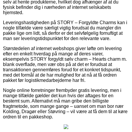
selv at hente produkterne, hvilket dog afhænger af at du
fysisk befinder dig i nærheden af internet selskabets
hjemsted.
Leveringshastigheden på STORY – Forgyldte Charms kan i
nogle tilfælde være særligt vigtig forudsat du mangler din
pakke lige om lidt, så derfor er det selvfølgelig fornuftigt at
man ser leveringstidspunktet for den relevante vare.
Størstedelen af internet webshops giver løfte om levering
efter en enkelt hverdag på mange af deres varer,
eksempelvis STORY forgyldt sølv charm – Hearts charm m.
blank overflade, men vær obs på at det er forudsat at
transaktionen gennemføres forud for et konkret tidspunkt,
med det formål at de har mulighed for at nå at få ordren
pakket før logistikmedarbejderne har fri.
Nogle online forretninger frembyder gratis levering, men i
mange tilfælde gælder det kun hvis der aftages for en
bestemt sum. Alternativt må man gribe den billigste
fragtmetode, som mange gange – uanset om man bor nær
Kolding, Dragør eller Støvring – vil være at få dem til at køre
ordren til en pakkeshop.