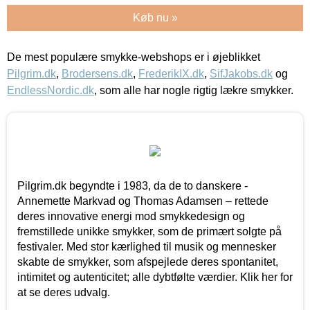
Køb nu »
De mest populære smykke-webshops er i øjeblikket
Pilgrim.dk
,
Brodersens.dk
,
FrederikIX.dk
,
SifJakobs.dk
og
EndlessNordic.dk
, som alle har nogle rigtig lækre smykker.
Pilgrim.dk begyndte i 1983, da de to danskere -
Annemette Markvad og Thomas Adamsen – rettede
deres innovative energi mod smykkedesign og
fremstillede unikke smykker, som de primært solgte på
festivaler. Med stor kærlighed til musik og mennesker
skabte de smykker, som afspejlede deres spontanitet,
intimitet og autenticitet; alle dybtfølte værdier. Klik her for
at se deres udvalg.