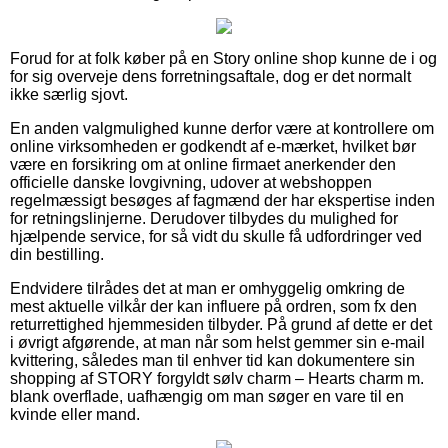
Forud for at folk køber på en Story online shop kunne de i og
for sig overveje dens forretningsaftale, dog er det normalt
ikke særlig sjovt.
En anden valgmulighed kunne derfor være at kontrollere om
online virksomheden er godkendt af e-mærket, hvilket bør
være en forsikring om at online firmaet anerkender den
officielle danske lovgivning, udover at webshoppen
regelmæssigt besøges af fagmænd der har ekspertise inden
for retningslinjerne. Derudover tilbydes du mulighed for
hjælpende service, for så vidt du skulle få udfordringer ved
din bestilling.
Endvidere tilrådes det at man er omhyggelig omkring de
mest aktuelle vilkår der kan influere på ordren, som fx den
returrettighed hjemmesiden tilbyder. På grund af dette er det
i øvrigt afgørende, at man når som helst gemmer sin e-mail
kvittering, således man til enhver tid kan dokumentere sin
shopping af STORY forgyldt sølv charm – Hearts charm m.
blank overflade, uafhængig om man søger en vare til en
kvinde eller mand.