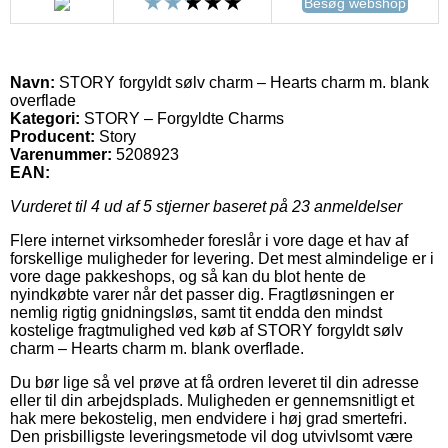
Besøg webshop
Navn:
STORY forgyldt sølv charm – Hearts charm m. blank
overflade
Kategori:
STORY – Forgyldte Charms
Producent:
Story
Varenummer:
5208923
EAN:
Vurderet til
4
ud af 5 stjerner baseret på
23
anmeldelser
Flere internet virksomheder foreslår i vore dage et hav af
forskellige muligheder for levering. Det mest almindelige er i
vore dage pakkeshops, og så kan du blot hente de
nyindkøbte varer når det passer dig. Fragtløsningen er
nemlig rigtig gnidningsløs, samt tit endda den mindst
kostelige fragtmulighed ved køb af STORY forgyldt sølv
charm – Hearts charm m. blank overflade.
Du bør lige så vel prøve at få ordren leveret til din adresse
eller til din arbejdsplads. Muligheden er gennemsnitligt et
hak mere bekostelig, men endvidere i høj grad smertefri.
Den prisbilligste leveringsmetode vil dog utvivlsomt være