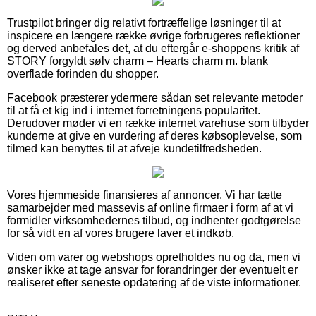
Trustpilot bringer dig relativt fortræffelige løsninger til at
inspicere en længere række øvrige forbrugeres reflektioner
og derved anbefales det, at du eftergår e-shoppens kritik af
STORY forgyldt sølv charm – Hearts charm m. blank
overflade forinden du shopper.
Facebook præsterer ydermere sådan set relevante metoder
til at få et kig ind i internet forretningens popularitet.
Derudover møder vi en række internet varehuse som tilbyder
kunderne at give en vurdering af deres købsoplevelse, som
tilmed kan benyttes til at afveje kundetilfredsheden.
Vores hjemmeside finansieres af annoncer. Vi har tætte
samarbejder med massevis af online firmaer i form af at vi
formidler virksomhedernes tilbud, og indhenter godtgørelse
for så vidt en af vores brugere laver et indkøb.
Viden om varer og webshops opretholdes nu og da, men vi
ønsker ikke at tage ansvar for forandringer der eventuelt er
realiseret efter seneste opdatering af de viste informationer.