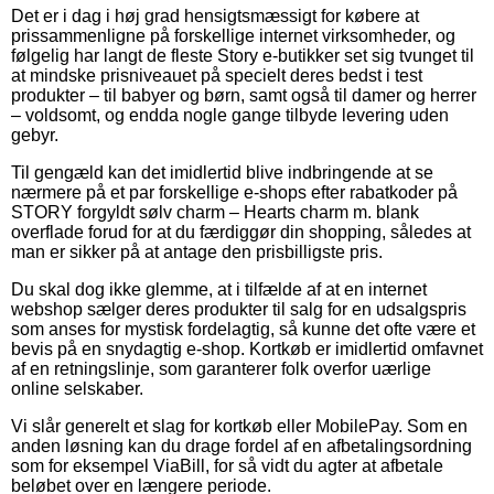
Det er i dag i høj grad hensigtsmæssigt for købere at
prissammenligne på forskellige internet virksomheder, og
følgelig har langt de fleste Story e-butikker set sig tvunget til
at mindske prisniveauet på specielt deres bedst i test
produkter – til babyer og børn, samt også til damer og herrer
– voldsomt, og endda nogle gange tilbyde levering uden
gebyr.
Til gengæld kan det imidlertid blive indbringende at se
nærmere på et par forskellige e-shops efter rabatkoder på
STORY forgyldt sølv charm – Hearts charm m. blank
overflade forud for at du færdiggør din shopping, således at
man er sikker på at antage den prisbilligste pris.
Du skal dog ikke glemme, at i tilfælde af at en internet
webshop sælger deres produkter til salg for en udsalgspris
som anses for mystisk fordelagtig, så kunne det ofte være et
bevis på en snydagtig e-shop. Kortkøb er imidlertid omfavnet
af en retningslinje, som garanterer folk overfor uærlige
online selskaber.
Vi slår generelt et slag for kortkøb eller MobilePay. Som en
anden løsning kan du drage fordel af en afbetalingsordning
som for eksempel ViaBill, for så vidt du agter at afbetale
beløbet over en længere periode.