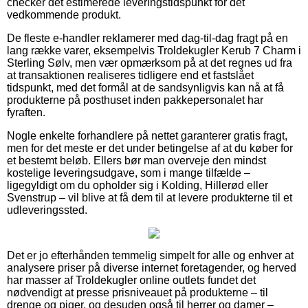
checker det estimerede leveringstidspunkt for det
vedkommende produkt.
De fleste e-handler reklamerer med dag-til-dag fragt på en
lang række varer, eksempelvis Troldekugler Kerub 7 Charm i
Sterling Sølv, men vær opmærksom på at det regnes ud fra
at transaktionen realiseres tidligere end et fastslået
tidspunkt, med det formål at de sandsynligvis kan nå at få
produkterne på posthuset inden pakkepersonalet har
fyraften.
Nogle enkelte forhandlere på nettet garanterer gratis fragt,
men for det meste er det under betingelse af at du køber for
et bestemt beløb. Ellers bør man overveje den mindst
kostelige leveringsudgave, som i mange tilfælde –
ligegyldigt om du opholder sig i Kolding, Hillerød eller
Svenstrup – vil blive at få dem til at levere produkterne til et
udleveringssted.
Det er jo efterhånden temmelig simpelt for alle og enhver at
analysere priser på diverse internet foretagender, og herved
har masser af Troldekugler online outlets fundet det
nødvendigt at presse prisniveauet på produkterne – til
drenge og piger, og desuden også til herrer og damer –