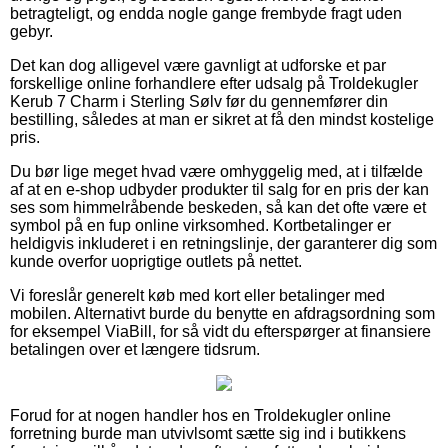
betragteligt, og endda nogle gange frembyde fragt uden
gebyr.
Det kan dog alligevel være gavnligt at udforske et par
forskellige online forhandlere efter udsalg på Troldekugler
Kerub 7 Charm i Sterling Sølv før du gennemfører din
bestilling, således at man er sikret at få den mindst kostelige
pris.
Du bør lige meget hvad være omhyggelig med, at i tilfælde
af at en e-shop udbyder produkter til salg for en pris der kan
ses som himmelråbende beskeden, så kan det ofte være et
symbol på en fup online virksomhed. Kortbetalinger er
heldigvis inkluderet i en retningslinje, der garanterer dig som
kunde overfor uoprigtige outlets på nettet.
Vi foreslår generelt køb med kort eller betalinger med
mobilen. Alternativt burde du benytte en afdragsordning som
for eksempel ViaBill, for så vidt du efterspørger at finansiere
betalingen over et længere tidsrum.
Forud for at nogen handler hos en Troldekugler online
forretning burde man utvivlsomt sætte sig ind i butikkens