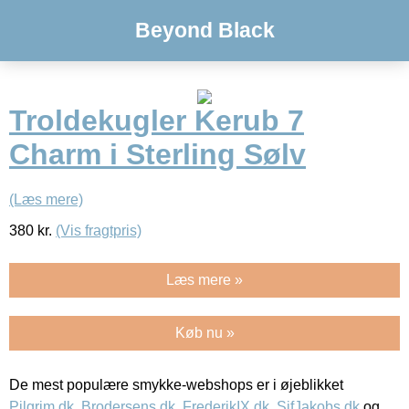
Beyond Black
Troldekugler Kerub 7
Charm i Sterling Sølv
(Læs mere)
380
kr.
(Vis fragtpris)
Læs mere »
Køb nu »
De mest populære smykke-webshops er i øjeblikket
Pilgrim.dk
,
Brodersens.dk
,
FrederikIX.dk
,
SifJakobs.dk
og