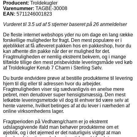
Producent:
Troldekugler
Varenummer:
TAGBE-30008
EAN:
5711246001823
Vurderet til
3.5
ud af 5 stjerner baseret på
26
anmeldelser
De fleste internet webshops yder nu om dage en lang række
forskellige muligheder for fragt. Den mest populære er i
øjeblikket at få afleveret pakken hos en pakkeshop, hvor du
kan afhente din pakke når der er mulighed for det.
Fragtmuligheden er nemlig ekstremt bekvem, og i mange
tilfælde tillige den mest prisbevidste leveringsmåde ved køb
af Troldekugler Kerub 7 Charm i Sterling Sølv.
Du burde endvidere prøve at bestille produkterne til levering
hjem til dig eller til adressen hvor du arbejder.
Fragtmuligheden viser sig sædvanligvis en anelse mere
pebret, men derudover super hensigtsmæssig. Den mest
letkøbte leveringsmetode vil dog til enhver tid være selv at
hente varerne, hvilket betinges af at du lever i nærheden af
online virksomhedens lager.
Fragtperioden på Vedhæng/charm er jo ekstremt
udslagsgivende ifald man behøver produkterne om et
øjeblik, og i det øjemed er det naturligvis vigtigt at man