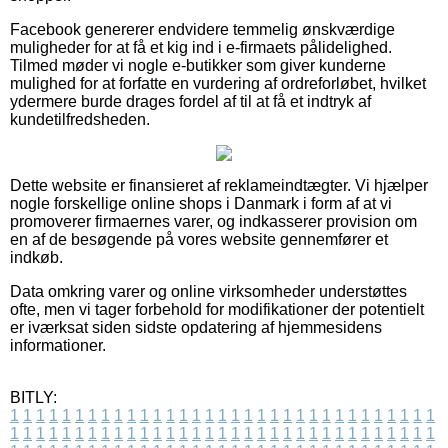
Facebook genererer endvidere temmelig ønskværdige
muligheder for at få et kig ind i e-firmaets pålidelighed.
Tilmed møder vi nogle e-butikker som giver kunderne
mulighed for at forfatte en vurdering af ordreforløbet, hvilket
ydermere burde drages fordel af til at få et indtryk af
kundetilfredsheden.
Dette website er finansieret af reklameindtægter. Vi hjælper
nogle forskellige online shops i Danmark i form af at vi
promoverer firmaernes varer, og indkasserer provision om
en af de besøgende på vores website gennemfører et
indkøb.
Data omkring varer og online virksomheder understøttes
ofte, men vi tager forbehold for modifikationer der potentielt
er iværksat siden sidste opdatering af hjemmesidens
informationer.
BITLY:
1
1
1
1
1
1
1
1
1
1
1
1
1
1
1
1
1
1
1
1
1
1
1
1
1
1
1
1
1
1
1
1
1
1
1
1
1
1
1
1
1
1
1
1
1
1
1
1
1
1
1
1
1
1
1
1
1
1
1
1
1
1
1
1
1
1