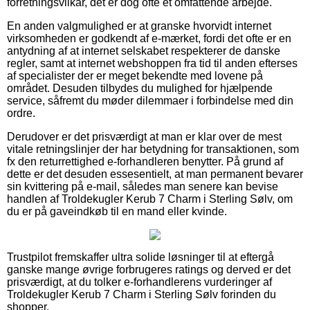
forretningsvilkår, det er dog ofte et omfattende arbejde.
En anden valgmulighed er at granske hvorvidt internet
virksomheden er godkendt af e-mærket, fordi det ofte er en
antydning af at internet selskabet respekterer de danske
regler, samt at internet webshoppen fra tid til anden efterses
af specialister der er meget bekendte med lovene på
området. Desuden tilbydes du mulighed for hjælpende
service, såfremt du møder dilemmaer i forbindelse med din
ordre.
Derudover er det prisværdigt at man er klar over de mest
vitale retningslinjer der har betydning for transaktionen, som
fx den returrettighed e-forhandleren benytter. På grund af
dette er det desuden essesentielt, at man permanent bevarer
sin kvittering på e-mail, således man senere kan bevise
handlen af Troldekugler Kerub 7 Charm i Sterling Sølv, om
du er på gaveindkøb til en mand eller kvinde.
Trustpilot fremskaffer ultra solide løsninger til at eftergå
ganske mange øvrige forbrugeres ratings og derved er det
prisværdigt, at du tolker e-forhandlerens vurderinger af
Troldekugler Kerub 7 Charm i Sterling Sølv forinden du
shopper.