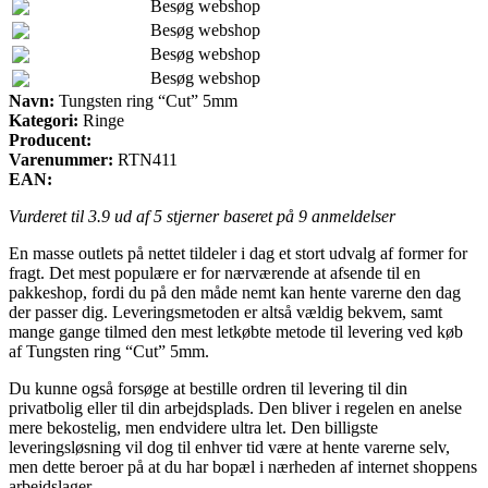
Besøg webshop
Besøg webshop
Besøg webshop
Besøg webshop
Navn:
Tungsten ring “Cut” 5mm
Kategori:
Ringe
Producent:
Varenummer:
RTN411
EAN:
Vurderet til
3.9
ud af 5 stjerner baseret på
9
anmeldelser
En masse outlets på nettet tildeler i dag et stort udvalg af former for
fragt. Det mest populære er for nærværende at afsende til en
pakkeshop, fordi du på den måde nemt kan hente varerne den dag
der passer dig. Leveringsmetoden er altså vældig bekvem, samt
mange gange tilmed den mest letkøbte metode til levering ved køb
af Tungsten ring “Cut” 5mm.
Du kunne også forsøge at bestille ordren til levering til din
privatbolig eller til din arbejdsplads. Den bliver i regelen en anelse
mere bekostelig, men endvidere ultra let. Den billigste
leveringsløsning vil dog til enhver tid være at hente varerne selv,
men dette beroer på at du har bopæl i nærheden af internet shoppens
arbejdslager.