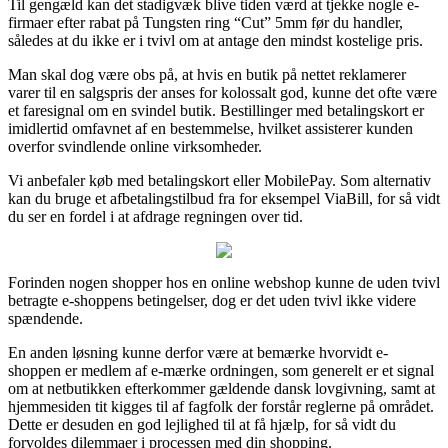
Til gengæld kan det stadigvæk blive tiden værd at tjekke nogle e-
firmaer efter rabat på Tungsten ring “Cut” 5mm før du handler,
således at du ikke er i tvivl om at antage den mindst kostelige pris.
Man skal dog være obs på, at hvis en butik på nettet reklamerer
varer til en salgspris der anses for kolossalt god, kunne det ofte være
et faresignal om en svindel butik. Bestillinger med betalingskort er
imidlertid omfavnet af en bestemmelse, hvilket assisterer kunden
overfor svindlende online virksomheder.
Vi anbefaler køb med betalingskort eller MobilePay. Som alternativ
kan du bruge et afbetalingstilbud fra for eksempel ViaBill, for så vidt
du ser en fordel i at afdrage regningen over tid.
Forinden nogen shopper hos en online webshop kunne de uden tvivl
betragte e-shoppens betingelser, dog er det uden tvivl ikke videre
spændende.
En anden løsning kunne derfor være at bemærke hvorvidt e-
shoppen er medlem af e-mærke ordningen, som generelt er et signal
om at netbutikken efterkommer gældende dansk lovgivning, samt at
hjemmesiden tit kigges til af fagfolk der forstår reglerne på området.
Dette er desuden en god lejlighed til at få hjælp, for så vidt du
forvoldes dilemmaer i processen med din shopping.