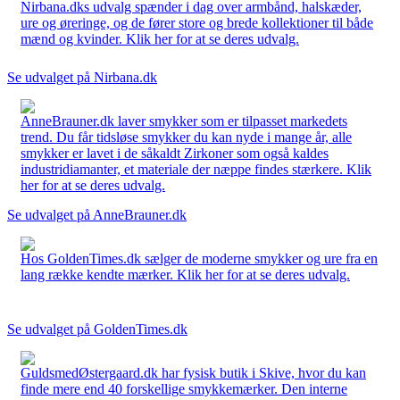
Nirbana.dks udvalg spænder i dag over armbånd, halskæder,
ure og øreringe, og de fører store og brede kollektioner til både
mænd og kvinder. Klik her for at se deres udvalg.
Se udvalget på Nirbana.dk
AnneBrauner.dk laver smykker som er tilpasset markedets
trend. Du får tidsløse smykker du kan nyde i mange år, alle
smykker er lavet i de såkaldt Zirkoner som også kaldes
industridiamanter, et materiale der næppe findes stærkere. Klik
her for at se deres udvalg.
Se udvalget på AnneBrauner.dk
Hos GoldenTimes.dk sælger de moderne smykker og ure fra en
lang række kendte mærker. Klik her for at se deres udvalg.
Se udvalget på GoldenTimes.dk
GuldsmedØstergaard.dk har fysisk butik i Skive, hvor du kan
finde mere end 40 forskellige smykkemærker. Den interne