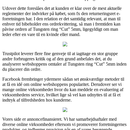
Udover dette foreslåes det at kunden er klar over de mest aktuelle
reglementer der indvirker på købet, som fx den returneringsret e-
forretningen har. I den relation er det samtidig relevant, at man til
enhver tid bibeholder ens ordrekvittering, så man i fremtiden kan
påvise ordren af Tungsten ring “Cut” 5mm, ligegyldigt om man
leder efter en vare til en kvinde eller mand.
Trustpilot leverer flere fine genveje til at iagttage en stor gruppe
andre forbrugeres kritik og af den grund anbefales det, at du
analyserer webshoppens omtaler af Tungsten ring “Cut” 5mm inden
du placerer din ordre.
Facebook frembringer ydermere sådan set ønskværdige metoder til
at få en idé om online webshoppens popularitet. Derudover ser vi
mange online virksomheder hvor du kan meddele en evaluering af
virksomhedens service, hvilket lige så vel kan udnyttes til at få et
indtryk af tilfredsheden hos kunderne.
Vores side er annoncefinansieret. Vi har samarbejdsaftaler med
diverse online virksomheder eftersom vi promoverer forretningernes
produkter, og indhenter provision når en af vores besøgende