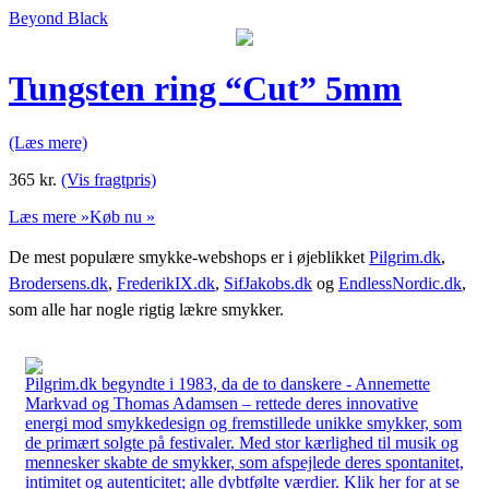
Beyond Black
Tungsten ring “Cut” 5mm
(Læs mere)
365
kr.
(Vis fragtpris)
Læs mere »
Køb nu »
De mest populære smykke-webshops er i øjeblikket
Pilgrim.dk
,
Brodersens.dk
,
FrederikIX.dk
,
SifJakobs.dk
og
EndlessNordic.dk
,
som alle har nogle rigtig lækre smykker.
Pilgrim.dk begyndte i 1983, da de to danskere - Annemette
Markvad og Thomas Adamsen – rettede deres innovative
energi mod smykkedesign og fremstillede unikke smykker, som
de primært solgte på festivaler. Med stor kærlighed til musik og
mennesker skabte de smykker, som afspejlede deres spontanitet,
intimitet og autenticitet; alle dybtfølte værdier. Klik her for at se