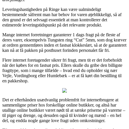
Leveringshastigheden på Ringe kan være ualmindeligt
bestemmende såfremt man har behov for varen øjeblikkeligt, så af
den grund er det selvsagt essentielt at man kontrollerer det
estimerede leveringstidspunkt på det relevante produkt.
Mange internet forretninger garanterer 1 dags fragt på de fleste af
deres varer, eksempelvis Tungsten ring “Cut” 5mm, som dog kræver
at ordren gennemføres inden et fastsat klokkeslæt, så at de garanteret
kan nå at få pakken på posthuset forinden personalet får fri.
Flere internet foretagender sikrer fri fragt, men tit er det forbeholdt
når der købes for en fastsat pris. Ellers skulle du gribe den billigste
fragttype, som i mange tilfælde – hvad end du opholder sig nær
Vejle, Vordingborg eller Humlebæk – er at få kørt din bestilling til
en pakkeshop.
Det er efterhånden usædvanlig problemfrit for internetbrugere at
sammenligne priser hos forskellige online butikker, og altså har
utallige online butikker været nødt til at sænke priserne på varerne –
til piger og drenge, og desuden også til kvinder og mænd – en hel
del, og endda nogle gange love fragt uden omkostninger.