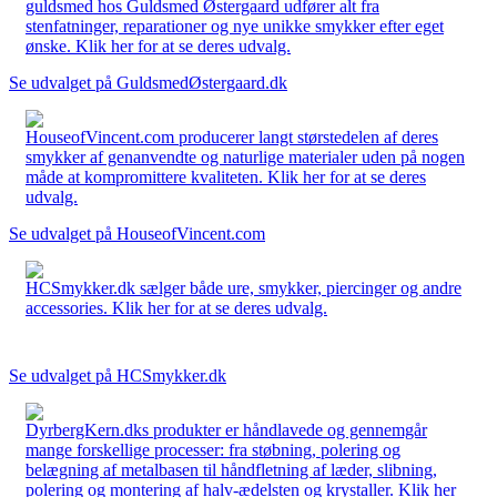
guldsmed hos Guldsmed Østergaard udfører alt fra
stenfatninger, reparationer og nye unikke smykker efter eget
ønske. Klik her for at se deres udvalg.
Se udvalget på GuldsmedØstergaard.dk
HouseofVincent.com producerer langt størstedelen af deres
smykker af genanvendte og naturlige materialer uden på nogen
måde at kompromittere kvaliteten. Klik her for at se deres
udvalg.
Se udvalget på HouseofVincent.com
HCSmykker.dk sælger både ure, smykker, piercinger og andre
accessories. Klik her for at se deres udvalg.
Se udvalget på HCSmykker.dk
DyrbergKern.dks produkter er håndlavede og gennemgår
mange forskellige processer: fra støbning, polering og
belægning af metalbasen til håndfletning af læder, slibning,
polering og montering af halv-ædelsten og krystaller. Klik her