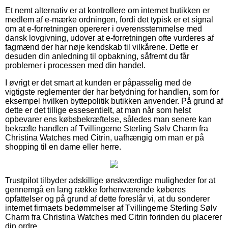
Et nemt alternativ er at kontrollere om internet butikken er
medlem af e-mærke ordningen, fordi det typisk er et signal
om at e-forretningen opererer i overensstemmelse med
dansk lovgivning, udover at e-forretningen ofte vurderes af
fagmænd der har nøje kendskab til vilkårene. Dette er
desuden din anledning til opbakning, såfremt du får
problemer i processen med din handel.
I øvrigt er det smart at kunden er påpasselig med de
vigtigste reglementer der har betydning for handlen, som for
eksempel hvilken byttepolitik butikken anvender. På grund af
dette er det tillige essesentielt, at man når som helst
opbevarer ens købsbekræftelse, således man senere kan
bekræfte handlen af Tvillingerne Sterling Sølv Charm fra
Christina Watches med Citrin, uafhængig om man er på
shopping til en dame eller herre.
Trustpilot tilbyder adskillige ønskværdige muligheder for at
gennemgå en lang række forhenværende køberes
opfattelser og på grund af dette foreslår vi, at du sonderer
internet firmaets bedømmelser af Tvillingerne Sterling Sølv
Charm fra Christina Watches med Citrin forinden du placerer
din ordre.