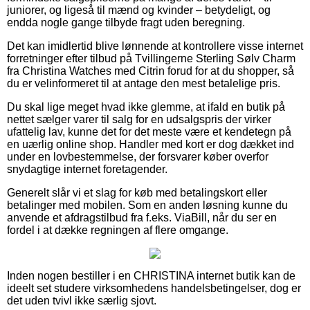
juniorer, og ligeså til mænd og kvinder – betydeligt, og
endda nogle gange tilbyde fragt uden beregning.
Det kan imidlertid blive lønnende at kontrollere visse internet
forretninger efter tilbud på Tvillingerne Sterling Sølv Charm
fra Christina Watches med Citrin forud for at du shopper, så
du er velinformeret til at antage den mest betalelige pris.
Du skal lige meget hvad ikke glemme, at ifald en butik på
nettet sælger varer til salg for en udsalgspris der virker
ufattelig lav, kunne det for det meste være et kendetegn på
en uærlig online shop. Handler med kort er dog dækket ind
under en lovbestemmelse, der forsvarer køber overfor
snydagtige internet foretagender.
Generelt slår vi et slag for køb med betalingskort eller
betalinger med mobilen. Som en anden løsning kunne du
anvende et afdragstilbud fra f.eks. ViaBill, når du ser en
fordel i at dække regningen af flere omgange.
Inden nogen bestiller i en CHRISTINA internet butik kan de
ideelt set studere virksomhedens handelsbetingelser, dog er
det uden tvivl ikke særlig sjovt.