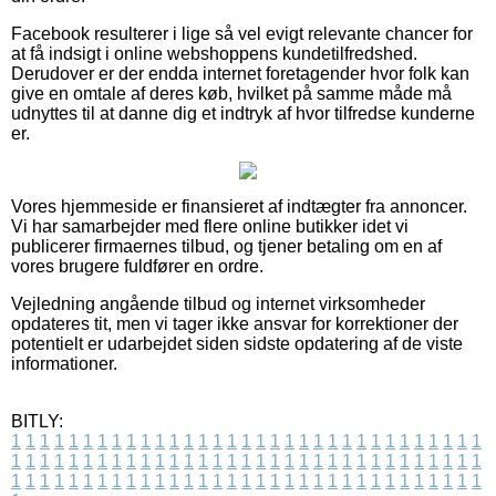
Facebook resulterer i lige så vel evigt relevante chancer for
at få indsigt i online webshoppens kundetilfredshed.
Derudover er der endda internet foretagender hvor folk kan
give en omtale af deres køb, hvilket på samme måde må
udnyttes til at danne dig et indtryk af hvor tilfredse kunderne
er.
Vores hjemmeside er finansieret af indtægter fra annoncer.
Vi har samarbejder med flere online butikker idet vi
publicerer firmaernes tilbud, og tjener betaling om en af
vores brugere fuldfører en ordre.
Vejledning angående tilbud og internet virksomheder
opdateres tit, men vi tager ikke ansvar for korrektioner der
potentielt er udarbejdet siden sidste opdatering af de viste
informationer.
BITLY:
1
1
1
1
1
1
1
1
1
1
1
1
1
1
1
1
1
1
1
1
1
1
1
1
1
1
1
1
1
1
1
1
1
1
1
1
1
1
1
1
1
1
1
1
1
1
1
1
1
1
1
1
1
1
1
1
1
1
1
1
1
1
1
1
1
1
1
1
1
1
1
1
1
1
1
1
1
1
1
1
1
1
1
1
1
1
1
1
1
1
1
1
1
1
1
1
1
1
1