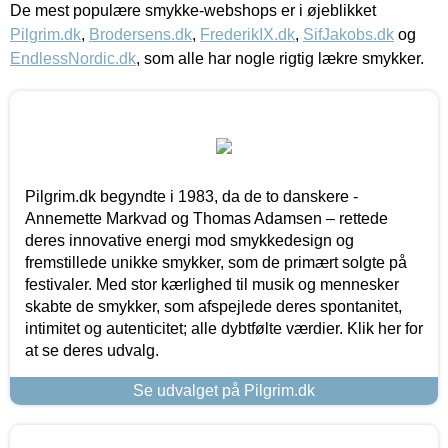
De mest populære smykke-webshops er i øjeblikket
Pilgrim.dk
,
Brodersens.dk
,
FrederikIX.dk
,
SifJakobs.dk
og
EndlessNordic.dk
, som alle har nogle rigtig lækre smykker.
Pilgrim.dk begyndte i 1983, da de to danskere -
Annemette Markvad og Thomas Adamsen – rettede
deres innovative energi mod smykkedesign og
fremstillede unikke smykker, som de primært solgte på
festivaler. Med stor kærlighed til musik og mennesker
skabte de smykker, som afspejlede deres spontanitet,
intimitet og autenticitet; alle dybtfølte værdier. Klik her for
at se deres udvalg.
Se udvalget på Pilgrim.dk