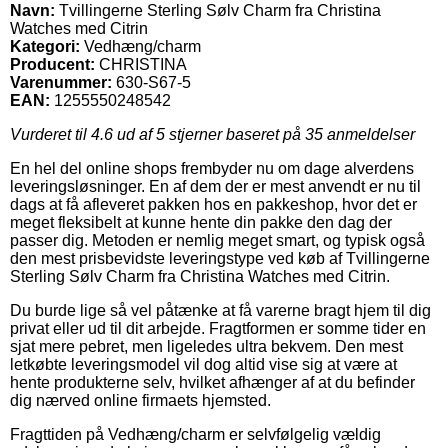
Navn:
Tvillingerne Sterling Sølv Charm fra Christina
Watches med Citrin
Kategori:
Vedhæng/charm
Producent:
CHRISTINA
Varenummer:
630-S67-5
EAN:
1255550248542
Vurderet til
4.6
ud af 5 stjerner baseret på
35
anmeldelser
En hel del online shops frembyder nu om dage alverdens
leveringsløsninger. En af dem der er mest anvendt er nu til
dags at få afleveret pakken hos en pakkeshop, hvor det er
meget fleksibelt at kunne hente din pakke den dag der
passer dig. Metoden er nemlig meget smart, og typisk også
den mest prisbevidste leveringstype ved køb af Tvillingerne
Sterling Sølv Charm fra Christina Watches med Citrin.
Du burde lige så vel påtænke at få varerne bragt hjem til dig
privat eller ud til dit arbejde. Fragtformen er somme tider en
sjat mere pebret, men ligeledes ultra bekvem. Den mest
letkøbte leveringsmodel vil dog altid vise sig at være at
hente produkterne selv, hvilket afhænger af at du befinder
dig nærved online firmaets hjemsted.
Fragttiden på Vedhæng/charm er selvfølgelig vældig