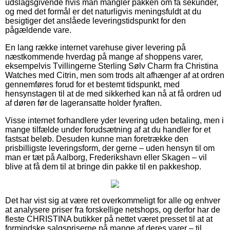
udslagsgivende hvis man mangler pakken om få sekunder,
og med det formål er det naturligvis meningsfuldt at du
besigtiger det anslåede leveringstidspunkt for den
pågældende vare.
En lang række internet varehuse giver levering på
næstkommende hverdag på mange af shoppens varer,
eksempelvis Tvillingerne Sterling Sølv Charm fra Christina
Watches med Citrin, men som trods alt afhænger af at ordren
gennemføres forud for et bestemt tidspunkt, med
hensynstagen til at de med sikkerhed kan nå at få ordren ud
af døren før de lageransatte holder fyraften.
Visse internet forhandlere yder levering uden betaling, men i
mange tilfælde under forudsætning af at du handler for et
fastsat beløb. Desuden kunne man foretrække den
prisbilligste leveringsform, der gerne – uden hensyn til om
man er tæt på Aalborg, Frederikshavn eller Skagen – vil
blive at få dem til at bringe din pakke til en pakkeshop.
Det har vist sig at være ret overkommeligt for alle og enhver
at analysere priser fra forskellige netshops, og derfor har de
fleste CHRISTINA butikker på nettet været presset til at at
formindske salgspriserne på mange af deres varer – til