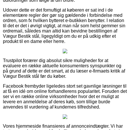
udfordringer som følge af din ordre.
Udover dette er det fornuftigt at køberen er sat ind i de
elementære regler der gør sig gældende i forbindelse med
ordren, som fx hvilken bytteret e-butikken benytter. I relation
til det er det i øvrigt vigtigt, at man når som helst gemmer sin
ordremail, således man altid kan bevidne bestillingen af
Vægur Bestik stål, ligegyldigt om du er på udkig efter et
produkt til en dame eller herre.
Trustpilot forærer dig absolut sikre muligheder for at
evaluere en række aktuelle konsumenters synspunkter og
på grund af dette er det smart, at du læser e-firmaets kritik af
Vægur Bestik stål før du køber.
Facebook frembyder ligeledes stort set gavnlige løsninger til
at få en idé om online forhandlerens popularitet. Foruden det
ser vi en række online virksomheder hvor det er muligt at
levere en anmeldelse af deres køb, som tillige burde
anvendes til vurdering af kundernes tilfredshed.
Vores hjemmeside finansieres af annonceindtægter. Vi har