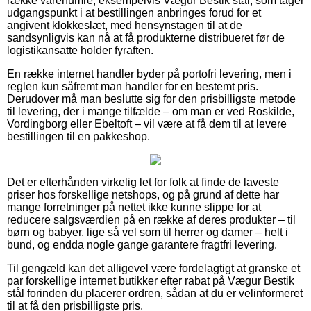
række varenumre, eksempelvis Vægur Bestik stål, som tager
udgangspunkt i at bestillingen anbringes forud for et
angivent klokkeslæt, med hensynstagen til at de
sandsynligvis kan nå at få produkterne distribueret før de
logistikansatte holder fyraften.
En række internet handler byder på portofri levering, men i
reglen kun såfremt man handler for en bestemt pris.
Derudover må man beslutte sig for den prisbilligste metode
til levering, der i mange tilfælde – om man er ved Roskilde,
Vordingborg eller Ebeltoft – vil være at få dem til at levere
bestillingen til en pakkeshop.
Det er efterhånden virkelig let for folk at finde de laveste
priser hos forskellige netshops, og på grund af dette har
mange forretninger på nettet ikke kunne slippe for at
reducere salgsværdien på en række af deres produkter – til
børn og babyer, lige så vel som til herrer og damer – helt i
bund, og endda nogle gange garantere fragtfri levering.
Til gengæld kan det alligevel være fordelagtigt at granske et
par forskellige internet butikker efter rabat på Vægur Bestik
stål forinden du placerer ordren, sådan at du er velinformeret
til at få den prisbilligste pris.