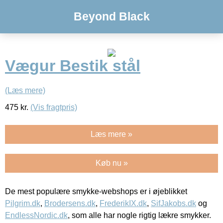
Beyond Black
Vægur Bestik stål
(Læs mere)
475
kr.
(Vis fragtpris)
Læs mere »
Køb nu »
De mest populære smykke-webshops er i øjeblikket
Pilgrim.dk
,
Brodersens.dk
,
FrederikIX.dk
,
SifJakobs.dk
og
EndlessNordic.dk
, som alle har nogle rigtig lækre smykker.