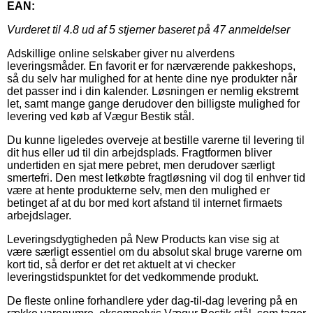
EAN:
Vurderet til
4.8
ud af 5 stjerner baseret på
47
anmeldelser
Adskillige online selskaber giver nu alverdens
leveringsmåder. En favorit er for nærværende pakkeshops,
så du selv har mulighed for at hente dine nye produkter når
det passer ind i din kalender. Løsningen er nemlig ekstremt
let, samt mange gange derudover den billigste mulighed for
levering ved køb af Vægur Bestik stål.
Du kunne ligeledes overveje at bestille varerne til levering til
dit hus eller ud til din arbejdsplads. Fragtformen bliver
undertiden en sjat mere pebret, men derudover særligt
smertefri. Den mest letkøbte fragtløsning vil dog til enhver tid
være at hente produkterne selv, men den mulighed er
betinget af at du bor med kort afstand til internet firmaets
arbejdslager.
Leveringsdygtigheden på New Products kan vise sig at
være særligt essentiel om du absolut skal bruge varerne om
kort tid, så derfor er det ret aktuelt at vi checker
leveringstidspunktet for det vedkommende produkt.
De fleste online forhandlere yder dag-til-dag levering på en