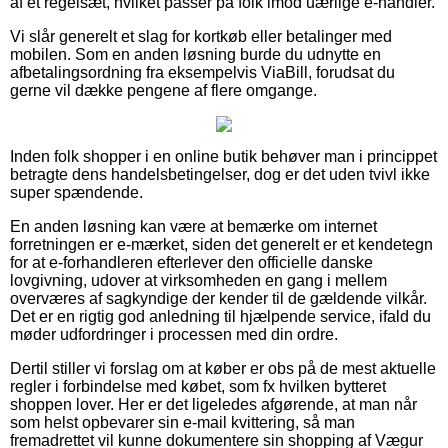
af et regelsæt, hvilket passer på folk imod uærlige e-handler.
Vi slår generelt et slag for kortkøb eller betalinger med
mobilen. Som en anden løsning burde du udnytte en
afbetalingsordning fra eksempelvis ViaBill, forudsat du
gerne vil dække pengene af flere omgange.
Inden folk shopper i en online butik behøver man i princippet
betragte dens handelsbetingelser, dog er det uden tvivl ikke
super spændende.
En anden løsning kan være at bemærke om internet
forretningen er e-mærket, siden det generelt er et kendetegn
for at e-forhandleren efterlever den officielle danske
lovgivning, udover at virksomheden en gang i mellem
overværes af sagkyndige der kender til de gældende vilkår.
Det er en rigtig god anledning til hjælpende service, ifald du
møder udfordringer i processen med din ordre.
Dertil stiller vi forslag om at køber er obs på de mest aktuelle
regler i forbindelse med købet, som fx hvilken bytteret
shoppen lover. Her er det ligeledes afgørende, at man når
som helst opbevarer sin e-mail kvittering, så man
fremadrettet vil kunne dokumentere sin shopping af Vægur