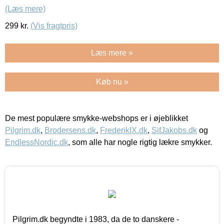
(Læs mere)
299
kr.
(Vis fragtpris)
Læs mere »
Køb nu »
De mest populære smykke-webshops er i øjeblikket
Pilgrim.dk
,
Brodersens.dk
,
FrederikIX.dk
,
SifJakobs.dk
og
EndlessNordic.dk
, som alle har nogle rigtig lækre smykker.
Pilgrim.dk begyndte i 1983, da de to danskere -