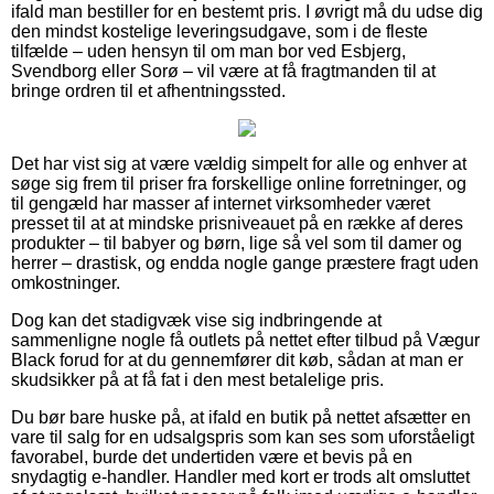
ifald man bestiller for en bestemt pris. I øvrigt må du udse dig
den mindst kostelige leveringsudgave, som i de fleste
tilfælde – uden hensyn til om man bor ved Esbjerg,
Svendborg eller Sorø – vil være at få fragtmanden til at
bringe ordren til et afhentningssted.
Det har vist sig at være vældig simpelt for alle og enhver at
søge sig frem til priser fra forskellige online forretninger, og
til gengæld har masser af internet virksomheder været
presset til at at mindske prisniveauet på en række af deres
produkter – til babyer og børn, lige så vel som til damer og
herrer – drastisk, og endda nogle gange præstere fragt uden
omkostninger.
Dog kan det stadigvæk vise sig indbringende at
sammenligne nogle få outlets på nettet efter tilbud på Vægur
Black forud for at du gennemfører dit køb, sådan at man er
skudsikker på at få fat i den mest betalelige pris.
Du bør bare huske på, at ifald en butik på nettet afsætter en
vare til salg for en udsalgspris som kan ses som uforståeligt
favorabel, burde det undertiden være et bevis på en
snydagtig e-handler. Handler med kort er trods alt omsluttet