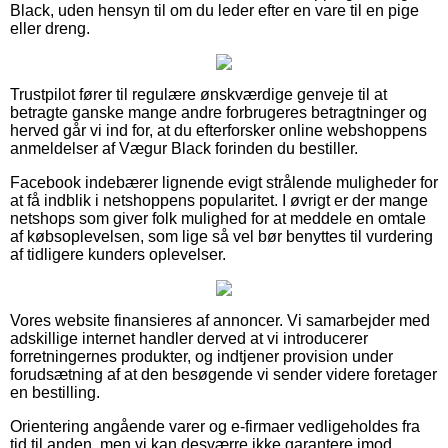
Black, uden hensyn til om du leder efter en vare til en pige
eller dreng.
Trustpilot fører til regulære ønskværdige genveje til at
betragte ganske mange andre forbrugeres betragtninger og
herved går vi ind for, at du efterforsker online webshoppens
anmeldelser af Vægur Black forinden du bestiller.
Facebook indebærer lignende evigt strålende muligheder for
at få indblik i netshoppens popularitet. I øvrigt er der mange
netshops som giver folk mulighed for at meddele en omtale
af købsoplevelsen, som lige så vel bør benyttes til vurdering
af tidligere kunders oplevelser.
Vores website finansieres af annoncer. Vi samarbejder med
adskillige internet handler derved at vi introducerer
forretningernes produkter, og indtjener provision under
forudsætning af at den besøgende vi sender videre foretager
en bestilling.
Orientering angående varer og e-firmaer vedligeholdes fra
tid til anden, men vi kan desværre ikke garantere imod