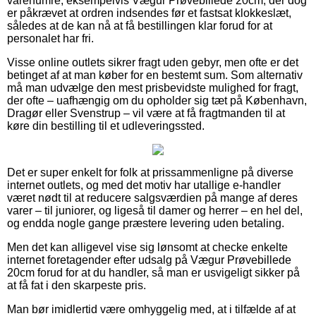
varenumre, eksempelvis Vægur Prøvebillede 20cm, der dog
er påkrævet at ordren indsendes før et fastsat klokkeslæt,
således at de kan nå at få bestillingen klar forud for at
personalet har fri.
Visse online outlets sikrer fragt uden gebyr, men ofte er det
betinget af at man køber for en bestemt sum. Som alternativ
må man udvælge den mest prisbevidste mulighed for fragt,
der ofte – uafhængig om du opholder sig tæt på København,
Dragør eller Svenstrup – vil være at få fragtmanden til at
køre din bestilling til et udleveringssted.
Det er super enkelt for folk at prissammenligne på diverse
internet outlets, og med det motiv har utallige e-handler
været nødt til at reducere salgsværdien på mange af deres
varer – til juniorer, og ligeså til damer og herrer – en hel del,
og endda nogle gange præstere levering uden betaling.
Men det kan alligevel vise sig lønsomt at checke enkelte
internet foretagender efter udsalg på Vægur Prøvebillede
20cm forud for at du handler, så man er usvigeligt sikker på
at få fat i den skarpeste pris.
Man bør imidlertid være omhyggelig med, at i tilfælde af at