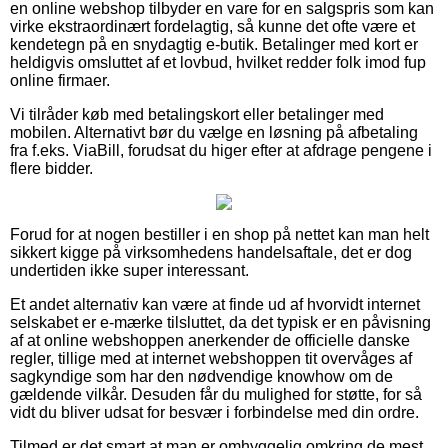
en online webshop tilbyder en vare for en salgspris som kan
virke ekstraordinært fordelagtig, så kunne det ofte være et
kendetegn på en snydagtig e-butik. Betalinger med kort er
heldigvis omsluttet af et lovbud, hvilket redder folk imod fup
online firmaer.
Vi tilråder køb med betalingskort eller betalinger med
mobilen. Alternativt bør du vælge en løsning på afbetaling
fra f.eks. ViaBill, forudsat du higer efter at afdrage pengene i
flere bidder.
Forud for at nogen bestiller i en shop på nettet kan man helt
sikkert kigge på virksomhedens handelsaftale, det er dog
undertiden ikke super interessant.
Et andet alternativ kan være at finde ud af hvorvidt internet
selskabet er e-mærke tilsluttet, da det typisk er en påvisning
af at online webshoppen anerkender de officielle danske
regler, tillige med at internet webshoppen tit overvåges af
sagkyndige som har den nødvendige knowhow om de
gældende vilkår. Desuden får du mulighed for støtte, for så
vidt du bliver udsat for besvær i forbindelse med din ordre.
Tilmed er det smart at man er omhyggelig omkring de mest