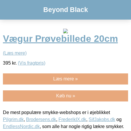
Beyond Black
Vægur Prøvebillede 20cm
(Læs mere)
395
kr.
(Vis fragtpris)
Læs mere »
Køb nu »
De mest populære smykke-webshops er i øjeblikket
Pilgrim.dk
,
Brodersens.dk
,
FrederikIX.dk
,
SifJakobs.dk
og
EndlessNordic.dk
, som alle har nogle rigtig lækre smykker.