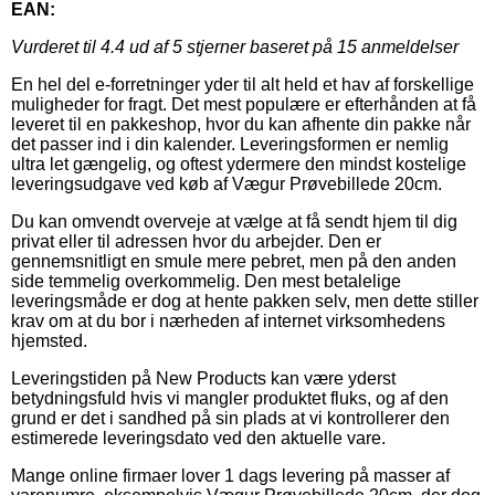
EAN:
Vurderet til
4.4
ud af 5 stjerner baseret på
15
anmeldelser
En hel del e-forretninger yder til alt held et hav af forskellige
muligheder for fragt. Det mest populære er efterhånden at få
leveret til en pakkeshop, hvor du kan afhente din pakke når
det passer ind i din kalender. Leveringsformen er nemlig
ultra let gængelig, og oftest ydermere den mindst kostelige
leveringsudgave ved køb af Vægur Prøvebillede 20cm.
Du kan omvendt overveje at vælge at få sendt hjem til dig
privat eller til adressen hvor du arbejder. Den er
gennemsnitligt en smule mere pebret, men på den anden
side temmelig overkommelig. Den mest betalelige
leveringsmåde er dog at hente pakken selv, men dette stiller
krav om at du bor i nærheden af internet virksomhedens
hjemsted.
Leveringstiden på New Products kan være yderst
betydningsfuld hvis vi mangler produktet fluks, og af den
grund er det i sandhed på sin plads at vi kontrollerer den
estimerede leveringsdato ved den aktuelle vare.
Mange online firmaer lover 1 dags levering på masser af